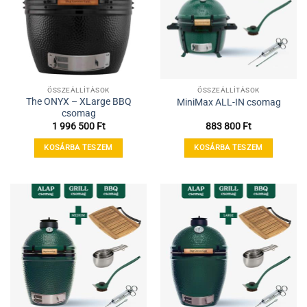
ÖSSZEÁLLÍTÁSOK
ÖSSZEÁLLÍTÁSOK
The ONYX – XLarge BBQ
MiniMax ALL-IN csomag
csomag
1 996 500
Ft
883 800
Ft
KOSÁRBA TESZEM
KOSÁRBA TESZEM