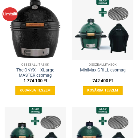
Limitált!
ÖSSZEÁLLÍTÁSOK
ÖSSZEÁLLÍTÁSOK
The ONYX – XLarge
MiniMax GRILL csomag
MASTER csomag
1 774 100
Ft
742 400
Ft
KOSÁRBA TESZEM
KOSÁRBA TESZEM