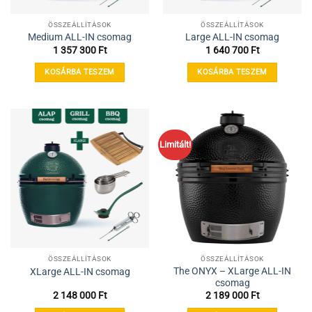
ÖSSZEÁLLÍTÁSOK
ÖSSZEÁLLÍTÁSOK
Medium ALL-IN csomag
Large ALL-IN csomag
1 357 300
Ft
1 640 700
Ft
KOSÁRBA TESZEM
KOSÁRBA TESZEM
Limitált!
ÖSSZEÁLLÍTÁSOK
ÖSSZEÁLLÍTÁSOK
The ONYX – XLarge ALL-IN
XLarge ALL-IN csomag
csomag
2 148 000
Ft
2 189 000
Ft