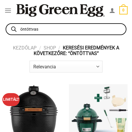
Skip
0
to
content
Products
search
KEZDŐLAP
/
SHOP
/
KERESÉSI EREDMÉNYEK A
KÖVETKEZŐRE: “ÖNTÖTTVAS”
LIMITÁLT