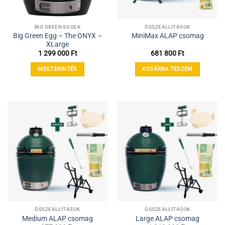
BIG GREEN EGGEK
ÖSSZEÁLLÍTÁSOK
Big Green Egg – The ONYX –
MiniMax ALAP csomag
XLarge
1 299 000
Ft
681 800
Ft
MEGTEKINTÉS
KOSÁRBA TESZEM
ÖSSZEÁLLÍTÁSOK
ÖSSZEÁLLÍTÁSOK
Medium ALAP csomag
Large ALAP csomag