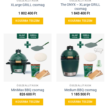
ÖSSZEÁLLÍTÁSOK
ÖSSZEÁLLÍTÁSOK
The ONYX – XLarge GRILL
XLarge GRILL csomag
csomag
1 802 400
Ft
1 843 400
Ft
KOSÁRBA TESZEM
KOSÁRBA TESZEM
ÖSSZEÁLLÍTÁSOK
ÖSSZEÁLLÍTÁSOK
MiniMax BBQ csomag
Medium BBQ csomag
826 600
Ft
1 185 300
Ft
KOSÁRBA TESZEM
KOSÁRBA TESZEM