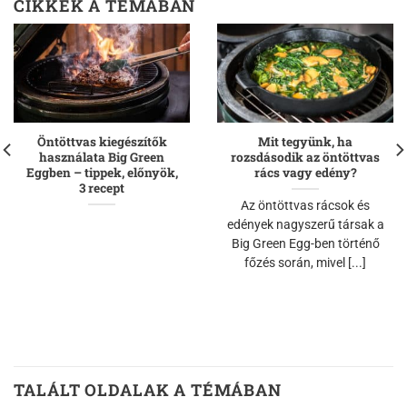
CIKKEK A TÉMÁBAN
Öntöttvas kiegészítők
Mit tegyünk, ha
használata Big Green
rozsdásodik az öntöttvas
Eggben – tippek, előnyök,
rács vagy edény?
3 recept
Az öntöttvas rácsok és
edények nagyszerű társak a
Big Green Egg-ben történő
főzés során, mivel [...]
TALÁLT OLDALAK A TÉMÁBAN