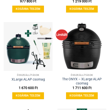
977 800
Ft
1 219 000
Ft
KOSÁRBA TESZEM
KOSÁRBA TESZEM
Limitált!
ÖSSZEÁLLÍTÁSOK
ÖSSZEÁLLÍTÁSOK
The ONYX – XLarge ALAP
XLarge ALAP csomag
csomag
1 670 600
Ft
1 711 600
Ft
KOSÁRBA TESZEM
KOSÁRBA TESZEM