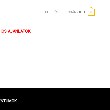
0
BELÉPÉS
KOSÁR /
0
FT
IÓS AJÁNLATOK
ENTUMOK