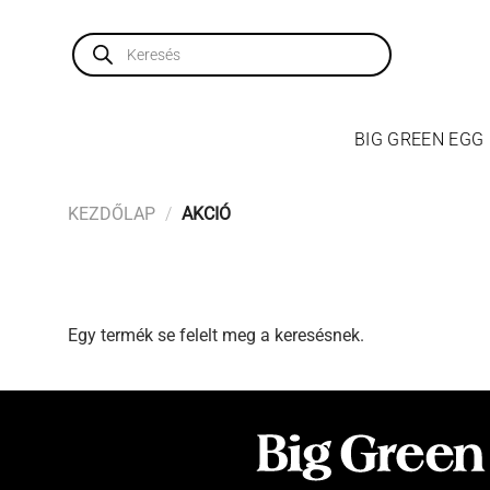
Skip
to
Products
search
content
BIG GREEN EGG
KEZDŐLAP
/
AKCIÓ
Egy termék se felelt meg a keresésnek.