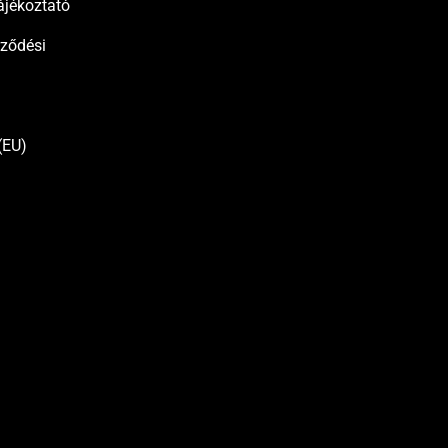
ájékoztató
rződési
(EU)