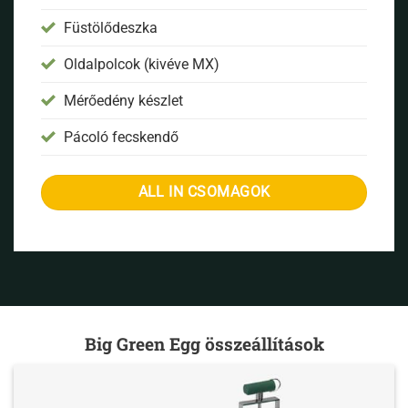
Füstölődeszka
Oldalpolcok (kivéve MX)
Mérőedény készlet
Pácoló fecskendő
ALL IN CSOMAGOK
Big Green Egg összeállítások