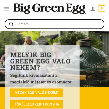
Skip
0
to
content
Products
search
MELYIK BIG
GREEN EGG VALÓ
NEKEM?
Segítünk kiválasztani a
megfelelő méretet és csomagot.
MELYIK EGG VALÓ NEKEM?
TÖKÉLETES KERTI KONYHA