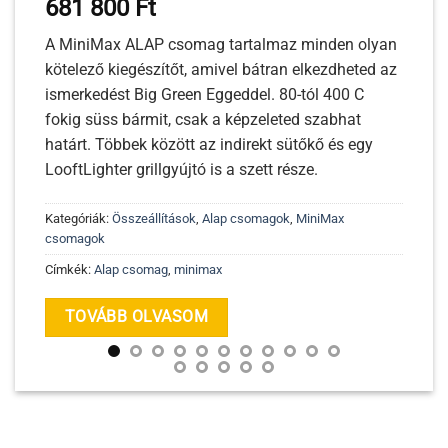
681 800
Ft
A MiniMax A
LAP
csomag tartalmaz minden olyan
kötelező kiegészítőt, amivel bátran elkezdheted az
ismerkedést Big Green Eggeddel. 80-tól 400 C
fokig süss bármit, csak a képzeleted szabhat
határt. Többek között az indirekt sütőkő és egy
LooftLighter grillgyújtó is a szett része.
Kategóriák:
Összeállítások
,
Alap csomagok
,
MiniMax
csomagok
Címkék:
Alap csomag
,
minimax
TOVÁBB OLVASOM