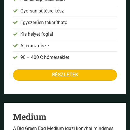
Gyorsan sütésre kész
Egyszerűen takarítható
Kis helyet foglal
A terasz dísze
90 – 400 C hőmérséklet
RÉSZLETEK
Medium
A Big Green Egg Medium igazi konyhai mindenes