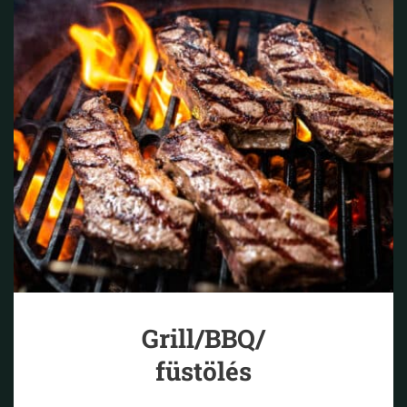
Grill/BBQ/
füstölés