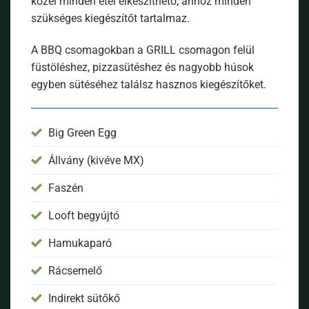
közel minden étel elkészíthető, ahhoz minden
szükséges kiegészítőt tartalmaz.
A BBQ csomagokban a GRILL csomagon felül
füstöléshez, pizzasütéshez és nagyobb húsok
egyben sütéséhez találsz hasznos kiegészítőket.
Big Green Egg
Állvány (kivéve MX)
Faszén
Looft begyújtó
Hamukaparó
Rácsemelő
Indirekt sütőkő