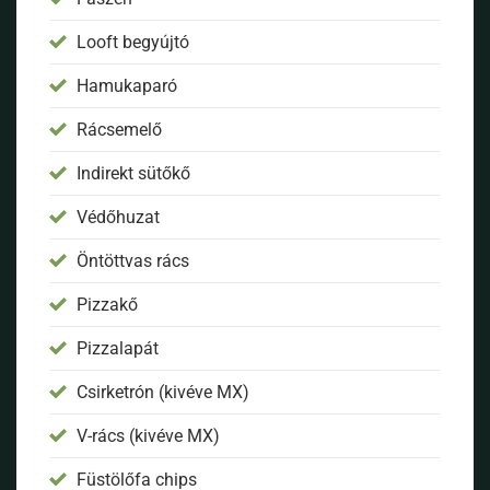
Looft begyújtó
Hamukaparó
Rácsemelő
Indirekt sütőkő
Védőhuzat
Öntöttvas rács
Pizzakő
Pizzalapát
Csirketrón (kivéve MX)
V-rács (kivéve MX)
Füstölőfa chips