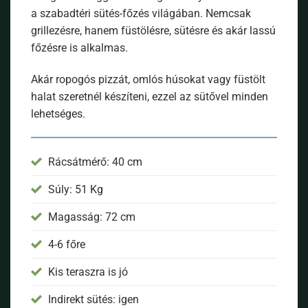
a szabadtéri sütés-főzés világában. Nemcsak
grillezésre, hanem füstölésre, sütésre és akár lassú
főzésre is alkalmas.
Akár ropogós pizzát, omlós húsokat vagy füstölt
halat szeretnél készíteni, ezzel az sütővel minden
lehetséges.
Rácsátmérő: 40 cm
Súly: 51 Kg
Magasság: 72 cm
4-6 főre
Kis teraszra is jó
Indirekt sütés: igen