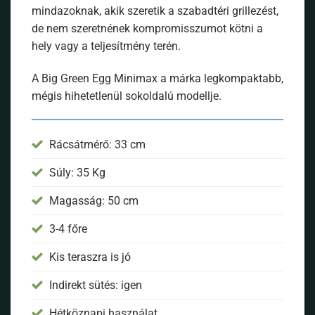
mindazoknak, akik szeretik a szabadtéri grillezést,
de nem szeretnének kompromisszumot kötni a
hely vagy a teljesítmény terén.
A Big Green Egg Minimax a márka legkompaktabb,
mégis hihetetlenül sokoldalú modellje.
Rácsátmérő: 33 cm
Súly: 35 Kg
Magasság: 50 cm
3-4 főre
Kis teraszra is jó
Indirekt sütés: igen
Hétköznapi használat