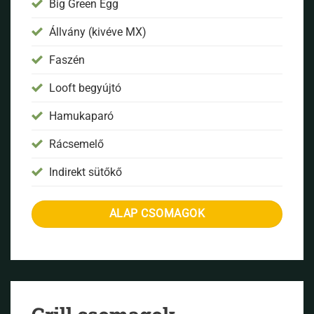
Big Green Egg
Állvány (kivéve MX)
Faszén
Looft begyújtó
Hamukaparó
Rácsemelő
Indirekt sütőkő
ALAP CSOMAGOK