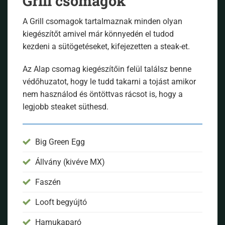
Grill csomagok
A Grill csomagok tartalmaznak minden olyan
kiegészítőt amivel már könnyedén el tudod
kezdeni a sütögetéseket, kifejezetten a steak-et.
Az Alap csomag kiegészítőin felül találsz benne
védőhuzatot, hogy le tudd takarni a tojást amikor
nem használod és öntöttvas rácsot is, hogy a
legjobb steaket süthesd.
Big Green Egg
Állvány (kivéve MX)
Faszén
Looft begyújtó
Hamukaparó