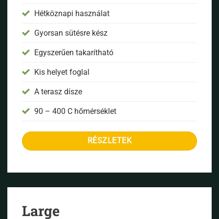
Hétköznapi használat
Gyorsan sütésre kész
Egyszerűen takarítható
Kis helyet foglal
A terasz dísze
90 – 400 C hőmérséklet
RÉSZLETEK
Large