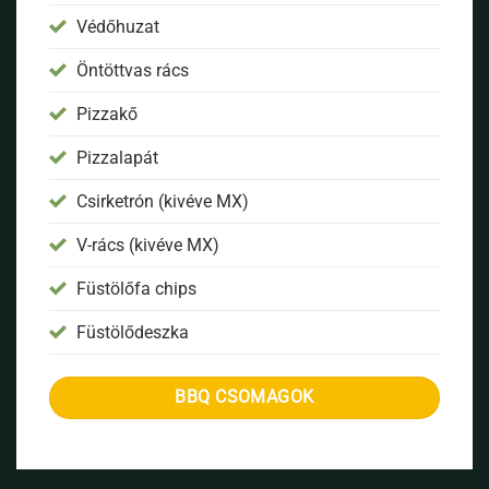
Védőhuzat
Öntöttvas rács
Pizzakő
Pizzalapát
Csirketrón (kivéve MX)
V-rács (kivéve MX)
Füstölőfa chips
Füstölődeszka
BBQ CSOMAGOK