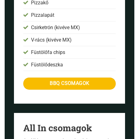
Pizzakő
Pizzalapát
Csirketrón (kivéve MX)
V-rács (kivéve MX)
Füstölőfa chips
Füstölődeszka
BBQ CSOMAGOK
All In csomagok