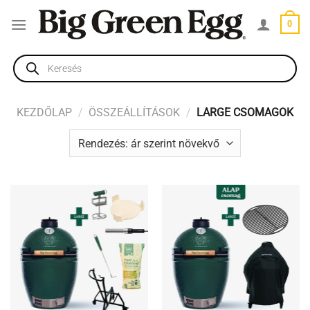
Skip
0
to
content
Products
search
KEZDŐLAP
/
ÖSSZEÁLLÍTÁSOK
/
LARGE CSOMAGOK