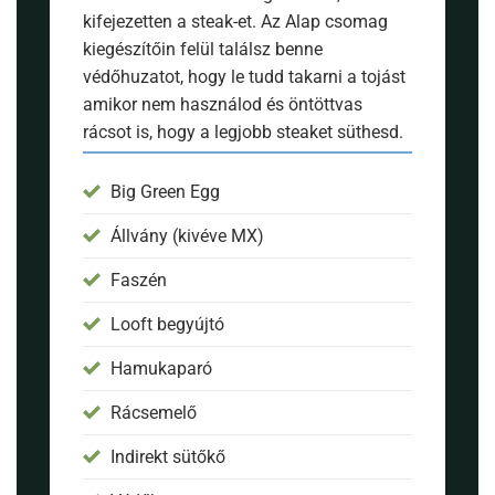
kifejezetten a steak-et. Az Alap csomag
kiegészítőin felül találsz benne
védőhuzatot, hogy le tudd takarni a tojást
amikor nem használod és öntöttvas
rácsot is, hogy a legjobb steaket süthesd.
Big Green Egg
Állvány (kivéve MX)
Faszén
Looft begyújtó
Hamukaparó
Rácsemelő
Indirekt sütőkő