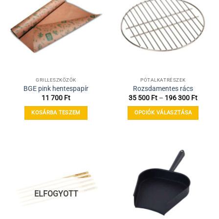
GRILLESZKÖZÖK
PÓTALKATRÉSZEK
BGE pink hentespapír
Rozsdamentes rács
Ártart
11 700
Ft
35 500
Ft
–
196 300
Ft
35
500 Ft
KOSÁRBA TESZEM
OPCIÓK VÁLASZTÁSA
-
196
Ennek
300 Ft
a
terméknek
több
variációja
van.
A
ELFOGYOTT
változatok
a
termékoldalon