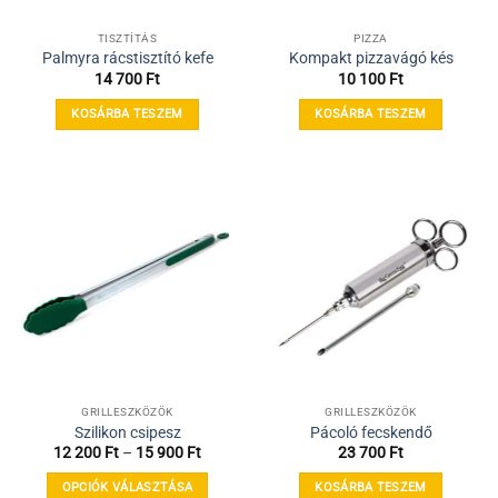
TISZTÍTÁS
PIZZA
Palmyra rácstisztító kefe
Kompakt pizzavágó kés
14 700
Ft
10 100
Ft
KOSÁRBA TESZEM
KOSÁRBA TESZEM
GRILLESZKÖZÖK
GRILLESZKÖZÖK
Szilikon csipesz
Pácoló fecskendő
Ártartomány:
12 200
Ft
–
15 900
Ft
23 700
Ft
12
200 Ft
OPCIÓK VÁLASZTÁSA
KOSÁRBA TESZEM
-