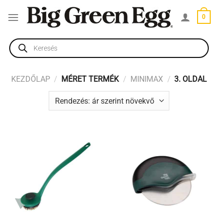
Skip
0
to
content
Products
search
KEZDŐLAP
/
MÉRET TERMÉK
/
MINIMAX
/
3. OLDAL