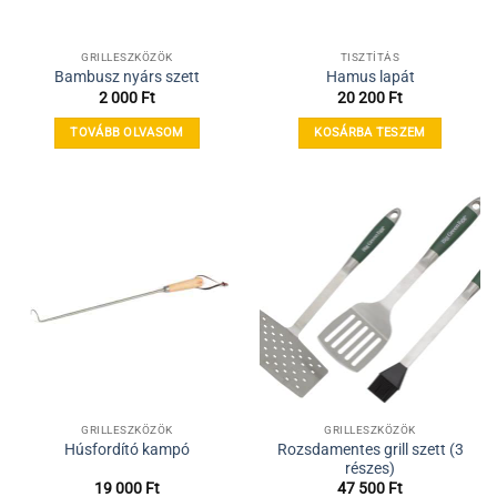
választhatók
ki
GRILLESZKÖZÖK
TISZTÍTÁS
Bambusz nyárs szett
Hamus lapát
2 000
Ft
20 200
Ft
TOVÁBB OLVASOM
KOSÁRBA TESZEM
GRILLESZKÖZÖK
GRILLESZKÖZÖK
Rozsdamentes grill szett (3
Húsfordító kampó
részes)
19 000
Ft
47 500
Ft