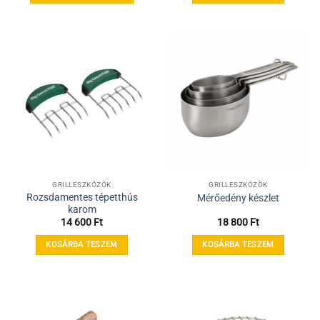
15
Ennek
900 Ft
a
terméknek
több
variációja
van.
A
változatok
a
termékoldalon
választhatók
ki
GRILLESZKÖZÖK
GRILLESZKÖZÖK
Rozsdamentes tépetthús
Mérőedény készlet
karom
14 600
Ft
18 800
Ft
KOSÁRBA TESZEM
KOSÁRBA TESZEM