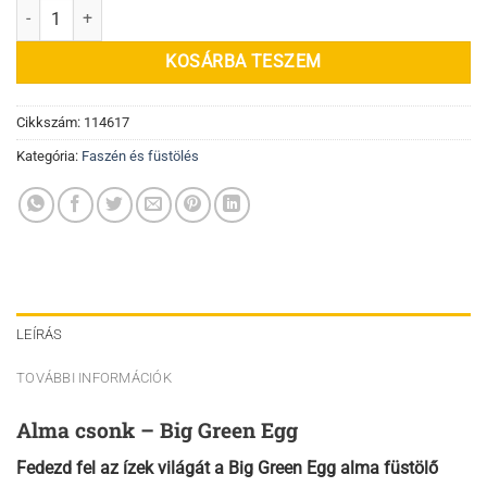
Alma csonk mennyiség
KOSÁRBA TESZEM
Cikkszám:
114617
Kategória:
Faszén és füstölés
LEÍRÁS
TOVÁBBI INFORMÁCIÓK
Alma csonk – Big Green Egg
Fedezd fel az ízek világát a Big Green Egg alma füstölő