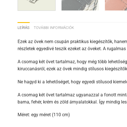
LEÍRÁS
TOVÁBBI INFORMÁCIÓK
Ezek az övek nem csupán praktikus kiegészítők, hanem s
részletek egyedivé teszik ezeket az öveket. A rugalma
A csomag két övet tartalmaz, hogy még több lehetőség
kiruccanásról, ezek az övek mindig stílusos kiegészítők
Ne hagyd ki a lehetőséget, hogy egyedi stílusod kiemel
A csomag két övet tartalmaz ugyanazzal a fonott mintáz
barna, fehér, krém és zöld árnyalatokkal. Így mindig l
Méret: egy méret (110 cm)