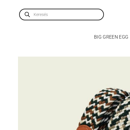
Skip
to
Products
search
content
BIG GREEN EGG