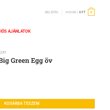
0
BELÉPÉS
KOSÁR /
0
FT
IÓS AJÁNLATOK
ZAT
Big Green Egg öv
mennyiség
KOSÁRBA TESZEM