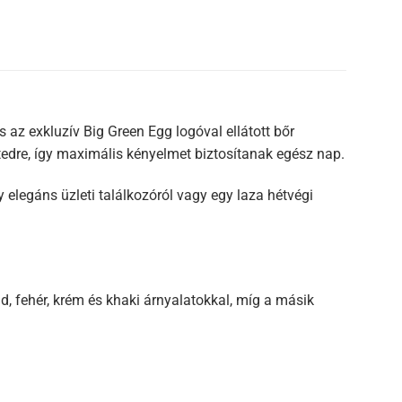
 az exkluzív Big Green Egg logóval ellátott bőr
edre, így maximális kényelmet biztosítanak egész nap.
legáns üzleti találkozóról vagy egy laza hétvégi
d, fehér, krém és khaki árnyalatokkal, míg a másik