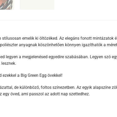
tílusosan emelik ki öltözéked. Az elegáns fonott mintázatok és
s poliészter anyagnak köszönhetően könnyen igazíthatók a méret
ed legyen a megjelenésed egyedire szabásában. Legyen szó egy e
 lesznek.
d ezekkel a Big Green Egg övekkel!
attal, de különböző, foltos színezetben. Az egyik alapszíne zöl
esz egy öved, ami passzol az adott nap szettedhez.