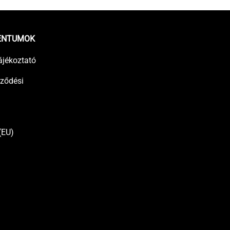
ENTUMOK
ájékoztató
rződési
(EU)