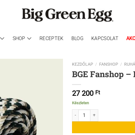
SHOP
RECEPTEK
BLOG
KAPCSOLAT
AKC
KEZDŐLAP
/
FANSHOP
/
RUHÁ
BGE Fanshop – 
27 200
Ft
Készleten
BGE Fanshop - Big Green Egg öv 