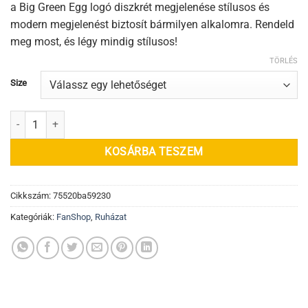
a Big Green Egg logó diszkrét megjelenése stílusos és
modern megjelenést biztosít bármilyen alkalomra. Rendeld
meg most, és légy mindig stílusos!
TÖRLÉS
Size
BGE Fanshop - Fehér galléros póló mennyiség
KOSÁRBA TESZEM
Cikkszám:
75520ba59230
Kategóriák:
FanShop
,
Ruházat