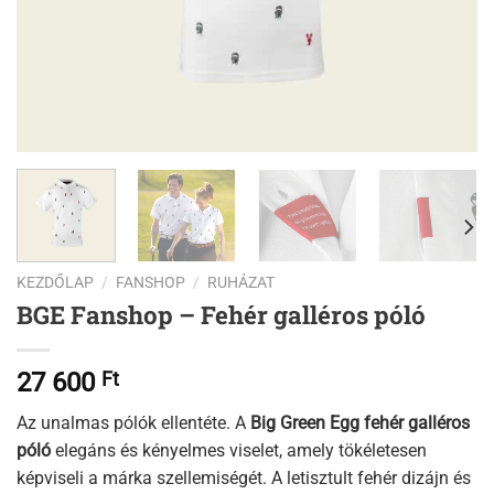
KEZDŐLAP
/
FANSHOP
/
RUHÁZAT
BGE Fanshop – Fehér galléros póló
27 600
Ft
Az unalmas pólók ellentéte. A
Big Green Egg fehér galléros
póló
elegáns és kényelmes viselet, amely tökéletesen
képviseli a márka szellemiségét. A letisztult fehér dizájn és