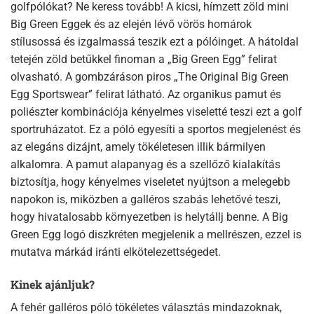
golfpólókat? Ne keress tovább! A kicsi, hímzett zöld mini
Big Green Eggek és az elején lévő vörös homárok
stílusossá és izgalmassá teszik ezt a pólóinget. A hátoldal
tetején zöld betűkkel finoman a „Big Green Egg” felirat
olvasható. A gombzáráson piros „The Original Big Green
Egg Sportswear” felirat látható. Az organikus pamut és
poliészter kombinációja kényelmes viseletté teszi ezt a golf
sportruházatot. Ez a póló egyesíti a sportos megjelenést és
az elegáns dizájnt, amely tökéletesen illik bármilyen
alkalomra. A pamut alapanyag és a szellőző kialakítás
biztosítja, hogy kényelmes viseletet nyújtson a melegebb
napokon is, miközben a galléros szabás lehetővé teszi,
hogy hivatalosabb környezetben is helytállj benne. A Big
Green Egg logó diszkréten megjelenik a mellrészen, ezzel is
mutatva márkád iránti elkötelezettségedet.
Kinek ajánljuk?
A fehér galléros póló tökéletes választás mindazoknak,