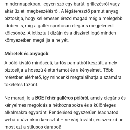
mindennapokban, legyen szó egy baráti grillezésről vagy
akár üzleti megbeszélésről. A légáteresztő pamut anyag
biztosítja, hogy kellemesen érezd magad még a melegebb
időben is, míg a gallér sportosan elegáns megjelenést
kölcsönöz. A letisztult dizájn és a diszkrét logó minden
környezetben megállja a helyét.
Méretek és anyagok
A póló kiváló minőségű, tartós pamutból készült, amely
biztosítja a hosszú élettartamot és a kényelmet. Több
méretben elérhető, így mindenki megtalálhatja a számára
tökéletes fazont.
Ne maradj le a
BGE fehér galléros pólóról
, amely elegáns és
kényelmes megoldás a hétköznapokra és a különleges
alkalmakra egyaránt. Rendelésed egyszerűen leadhatod
webáruházunkon keresztül – ne várj tovább, és szerezd be
most ezt a stílusos darabot!