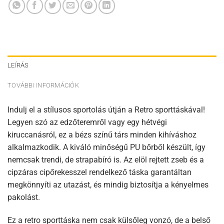
LEÍRÁS
TOVÁBBI INFORMÁCIÓK
Indulj el a stílusos sportolás útján a Retro sporttáskával!
Legyen szó az edzőteremről vagy egy hétvégi
kiruccanásról, ez a bézs színű társ minden kihíváshoz
alkalmazkodik. A kiváló minőségű PU bőrből készült, így
nemcsak trendi, de strapabíró is. Az elöl rejtett zseb és a
cipzáras cipőrekesszel rendelkező táska garantáltan
megkönnyíti az utazást, és mindig biztosítja a kényelmes
pakolást.
Ez a retro sporttáska nem csak külsőleg vonzó, de a belső