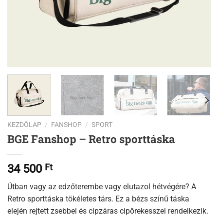
KEZDŐLAP
/
FANSHOP
/
SPORT
BGE Fanshop – Retro sporttáska
34 500
Ft
Útban vagy az edzőterembe vagy elutazol hétvégére? A
Retro sporttáska tökéletes társ. Ez a bézs színű táska
elején rejtett zsebbel és cipzáras cipőrekesszel rendelkezik.