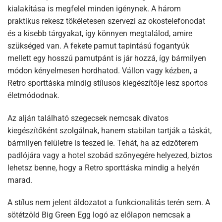
kialakítása is megfelel minden igénynek. A három
praktikus rekesz tökéletesen szervezi az okostelefonodat
és a kisebb tárgyakat, így könnyen megtalálod, amire
szükséged van. A fekete pamut tapintású fogantyúk
mellett egy hosszú pamutpánt is jár hozzá, így bármilyen
módon kényelmesen hordhatod. Vállon vagy kézben, a
Retro sporttáska mindig stílusos kiegészítője lesz sportos
életmódodnak.
Az alján található szegecsek nemcsak divatos
kiegészítőként szolgálnak, hanem stabilan tartják a táskát,
bármilyen felületre is teszed le. Tehát, ha az edzőterem
padlójára vagy a hotel szobád szőnyegére helyezed, biztos
lehetsz benne, hogy a Retro sporttáska mindig a helyén
marad.
A stílus nem jelent áldozatot a funkcionalitás terén sem. A
sötétzöld Big Green Egg logó az előlapon nemcsak a