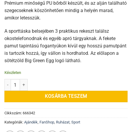
Prémium minőségű PU bőrből készült, és az alján található
szegecseknek köszönhetően mindig a helyén marad,
amikor letesszük.
A sporttáska belsejében 3 praktikus rekeszt találsz
okostelefonodnak és egyéb apró tárgyaknak. A fekete
pamut tapintású fogantyúkon kívül egy hosszú pamutpánt
is tartozik hozzá, így vállon is hordhatod. Az előlapon a
sötétzöld Big Green Egg logó látható.
Készleten
BGE Fanshop - Retro sporttáska mennyiség
KOSÁRBA TESZEM
Cikkszám:
666342
Kategóriák:
Ajándék
,
FanShop
,
Ruházat
,
Sport