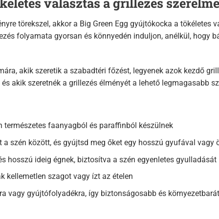
kéletes választás a grillezés szerelm
ényre törekszel, akkor a Big Green Egg gyújtókocka a tökéletes
llezés folyamata gyorsan és könnyedén induljon, anélkül, hogy 
ra, akik szeretik a szabadtéri főzést, legyenek azok kezdő gril
 és akik szeretnék a grillezés élményét a lehető legmagasabb sz
 természetes faanyagból és paraffinból készülnek
 a szén között, és gyújtsd meg őket egy hosszú gyufával vagy 
 hosszú ideig égnek, biztosítva a szén egyenletes gyulladását
 kellemetlen szagot vagy ízt az ételen
kra vagy gyújtófolyadékra, így biztonságosabb és környezetbar