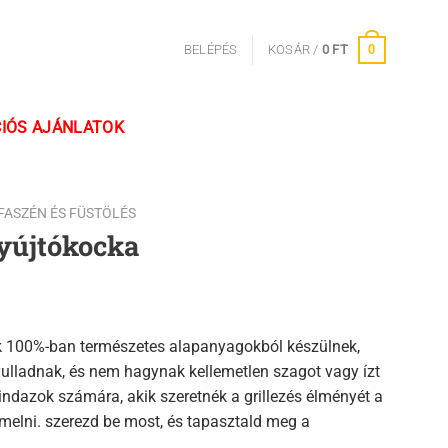
0
BELÉPÉS
KOSÁR /
0
FT
IÓS AJÁNLATOK
FASZÉN ÉS FÜSTÖLÉS
yújtókocka
k 100%-ban természetes alapanyagokból készülnek,
lladnak, és nem hagynak kellemetlen szagot vagy ízt
mindazok számára, akik szeretnék a grillezés élményét a
melni. szerezd be most, és tapasztald meg a