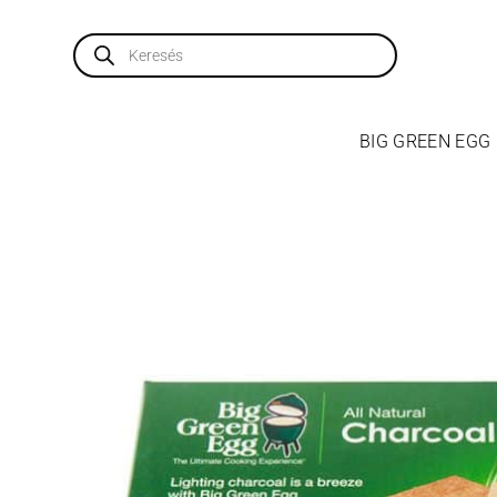
Skip
to
Products
search
content
BIG GREEN EGG