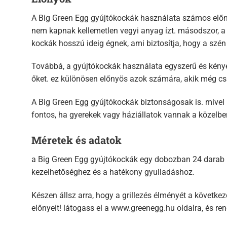
A Big Green Egg gyújtókockák használata számos előnny
nem kapnak kellemetlen vegyi anyag ízt. másodszor, a 
kockák hosszú ideig égnek, ami biztosítja, hogy a szén 
Továbbá, a gyújtókockák használata egyszerű és kénye
őket. ez különösen előnyös azok számára, akik még csa
A Big Green Egg gyújtókockák biztonságosak is. mivel
fontos, ha gyerekek vagy háziállatok vannak a közelbe
Méretek és adatok
a Big Green Egg gyújtókockák egy dobozban 24 darab ko
kezelhetőséghez és a hatékony gyulladáshoz.
Készen állsz arra, hogy a grillezés élményét a követke
előnyeit! látogass el a www.greenegg.hu oldalra, és r