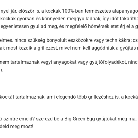
el jár. először is, a kockák 100%-ban természetes alapanyagokb
kockák gyorsan és könnyedén meggyulladnak, így időt takaríthat
egyenletesen gyullad meg, és megfelelő hőmérsékletet érj el a g
lmes. nincs szükség bonyolult eszközökre vagy technikákra; csa
k most kezdik a grillezést, mivel nem kell aggódniuk a gyújtás 
 nem tartalmaznak vegyi anyagokat vagy gyújtófolyadékot, ninc
n.
ckát tartalmaznak, ami elegendő több grillezéshez is. a kockák
ző szintre emeld? szerezd be a Big Green Egg gyújtókat még ma, 
endeld meg most!