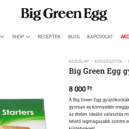
SHOP
RECEPTEK
BLOG
KAPCSOLAT
AKC
KEZDŐLAP
/
KIEGGÉSZÍTŐK
/
Big Green Egg g
8 000
Ft
A Big Green Egg gyújtókocká
gyorsan és könnyedén meggyu
az ételen. ideális választás 
lehető legmagasabb szintre e
különbséget!