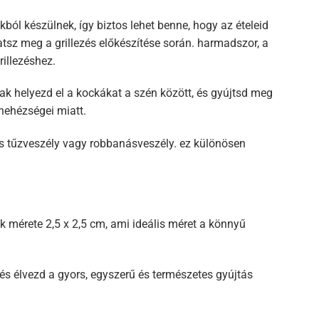
ól készülnek, így biztos lehet benne, hogy az ételeid
sz meg a grillezés előkészítése során. harmadszor, a
rillezéshez.
k helyezd el a kockákat a szén között, és gyújtsd meg
nehézségei miatt.
s tűzveszély vagy robbanásveszély. ez különösen
 mérete 2,5 x 2,5 cm, ami ideális méret a könnyű
és élvezd a gyors, egyszerű és természetes gyújtás