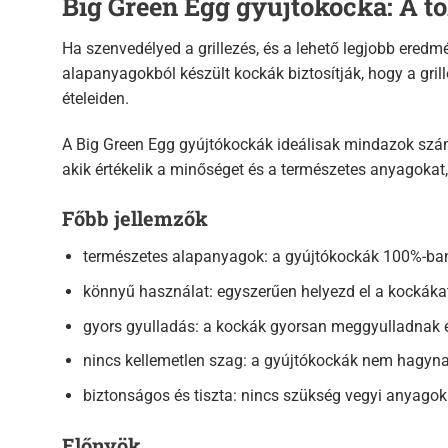
Big Green Egg gyújtókocka: A tö
Ha szenvedélyed a grillezés, és a lehető legjobb eredm
alapanyagokból készült kockák biztosítják, hogy a gri
ételeiden.
A Big Green Egg gyújtókockák ideálisak mindazok számá
akik értékelik a minőséget és a természetes anyagokat,
Főbb jellemzők
természetes alapanyagok: a gyújtókockák 100%-ban
könnyű használat: egyszerűen helyezd el a kockákat
gyors gyulladás: a kockák gyorsan meggyulladnak és
nincs kellemetlen szag: a gyújtókockák nem hagynak
biztonságos és tiszta: nincs szükség vegyi anyago
Előnyök