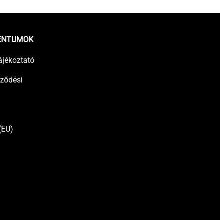
ENTUMOK
ájékoztató
rződési
(EU)