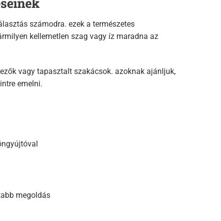
eseinek
 választás számodra. ezek a természetes
bármilyen kellemetlen szag vagy íz maradna az
lezők vagy tapasztalt szakácsok. azoknak ajánljuk,
intre emelni.
öngyújtóval
átabb megoldás