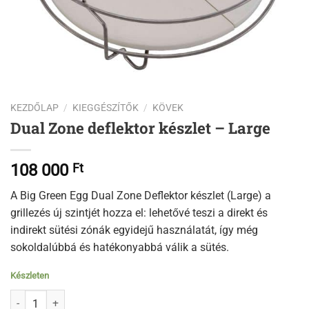
KEZDŐLAP
/
KIEGGÉSZÍTŐK
/
KÖVEK
Dual Zone deflektor készlet – Large
108 000
Ft
A Big Green Egg Dual Zone Deflektor készlet (Large) a
grillezés új szintjét hozza el: lehetővé teszi a direkt és
indirekt sütési zónák egyidejű használatát, így még
sokoldalúbbá és hatékonyabbá válik a sütés.
Készleten
Dual Zone deflektor készlet - Large mennyiség