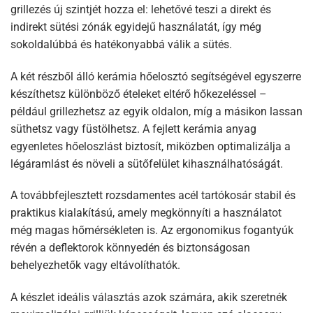
grillezés új szintjét hozza el: lehetővé teszi a direkt és
indirekt sütési zónák egyidejű használatát, így még
sokoldalúbbá és hatékonyabbá válik a sütés.
A két részből álló kerámia hőelosztó segítségével egyszerre
készíthetsz különböző ételeket eltérő hőkezeléssel –
például grillezhetsz az egyik oldalon, míg a másikon lassan
süthetsz vagy füstölhetsz. A fejlett kerámia anyag
egyenletes hőeloszlást biztosít, miközben optimalizálja a
légáramlást és növeli a sütőfelület kihasználhatóságát.
A továbbfejlesztett rozsdamentes acél tartókosár stabil és
praktikus kialakítású, amely megkönnyíti a használatot
még magas hőmérsékleten is. Az ergonomikus fogantyúk
révén a deflektorok könnyedén és biztonságosan
behelyezhetők vagy eltávolíthatók.
A készlet ideális választás azok számára, akik szeretnék