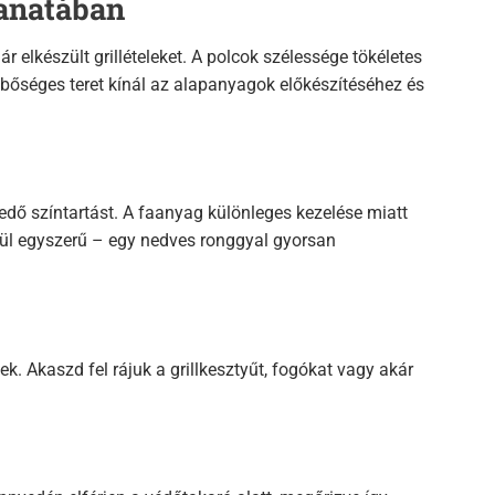
lanatában
r elkészült grillételeket. A polcok szélessége tökéletes
 bőséges teret kínál az alapanyagok előkészítéséhez és
edő színtartást. A faanyag különleges kezelése miatt
ívül egyszerű – egy nedves ronggyal gyorsan
k. Akaszd fel rájuk a grillkesztyűt, fogókat vagy akár