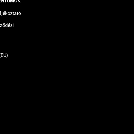
ENTUMOK
ájékoztató
rződési
(EU)