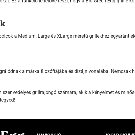
okat. Ez a funkció lehetővé teszi, hogy a Big Green Egg grillje k
ék
 polcok a Medium, Large és XLarge méretű grillekhez egyaránt e
tegrálódnak a márka filozófiájába és dizájn vonalába. Nemcsak
 szenvedélyes grillrajongó számára, akik a kényelmet és minőség
tegyed!