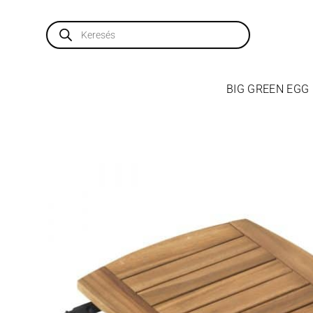
Skip
to
Products
search
content
BIG GREEN EGG