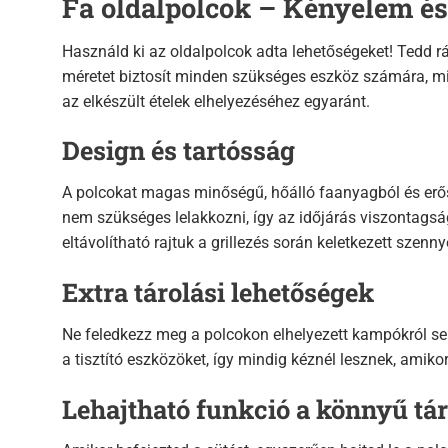
Fa oldalpolcok – Kényelem és
Használd ki az oldalpolcok adta lehetőségeket! Tedd rá a
méretet biztosít minden szükséges eszköz számára, min
az elkészült ételek elhelyezéséhez egyaránt.
Design és tartósság
A polcokat magas minőségű, hőálló faanyagból és erős 
nem szükséges lelakkozni, így az időjárás viszontagság
eltávolítható rajtuk a grillezés során keletkezett szenn
Extra tárolási lehetőségek
Ne feledkezz meg a polcokon elhelyezett kampókról sem, 
a tisztító eszközöket, így mindig kéznél lesznek, amiko
Lehajtható funkció a könnyű tár