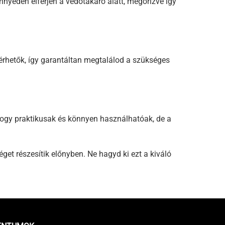
önnyedén elférjen a védőtakaró alatt, megőrizve így
lérhetők, így garantáltan megtalálod a szükséges
 hogy praktikusak és könnyen használhatóak, de a
et részesítik előnyben. Ne hagyd ki ezt a kiváló