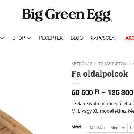
SHOP
RECEPTEK
BLOG
KAPCSOLAT
AKC
KEZDŐLAP
/
TOJÁSTARTÓK
/
Fa oldalpolcok
60 500
Ft
–
135 30
Ezek a kiváló minőségű lehajt
M, L vagy XL modellekhez kész
Méret
MiniMax
Medium
L