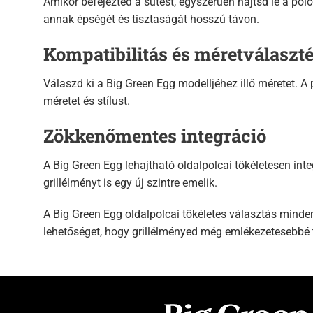
Amikor befejezted a sütést, egyszerűen hajtsd le a polc
annak épségét és tisztaságát hosszú távon.
Kompatibilitás és méretválaszt
Válaszd ki a Big Green Egg modelljéhez illő méretet. A
méretet és stílust.
Zökkenőmentes integráció
A Big Green Egg lehajtható oldalpolcai tökéletesen in
grillélményt is egy új szintre emelik.
A Big Green Egg oldalpolcai tökéletes választás minden
lehetőséget, hogy grillélményed még emlékezetesebbé 