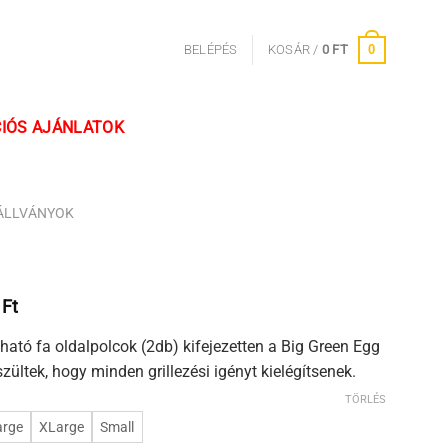
0
BELÉPÉS
KOSÁR /
0
FT
IÓS AJÁNLATOK
ÁLLVÁNYOK
Ártartomány:
0
Ft
60
ható fa oldalpolcok (2db) kifejezetten a Big Green Egg
500 Ft
ültek, hogy minden grillezési igényt kielégítsenek.
-
135
TÖRLÉS
300 Ft
arge
XLarge
Small