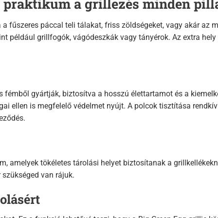
 praktikum a grillezés minden pil
 fűszeres páccal teli tálakat, friss zöldségeket, vagy akár az má
t például grillfogók, vágódeszkák vagy tányérok. Az extra hely
fémből gyártják, biztosítva a hosszú élettartamot és a kiemelk
ai ellen is megfelelő védelmet nyújt. A polcok tisztítása rendk
yeződés.
amelyek tökéletes tárolási helyet biztosítanak a grillkellékekne
r szükséged van rájuk.
olásért