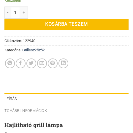
Készleten
Hajlítható grill lámpa mennyiség
KOSÁRBA TESZEM
Cikkszám:
122940
Kategória:
Grilleszközök
LEÍRÁS
TOVÁBBI INFORMÁCIÓK
Hajlítható grill lámpa