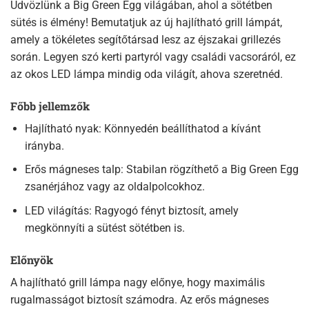
Üdvözlünk a Big Green Egg világában, ahol a sötétben
sütés is élmény! Bemutatjuk az új hajlítható grill lámpát,
amely a tökéletes segítőtársad lesz az éjszakai grillezés
során. Legyen szó kerti partyról vagy családi vacsoráról, ez
az okos LED lámpa mindig oda világít, ahova szeretnéd.
Főbb jellemzők
Hajlítható nyak: Könnyedén beállíthatod a kívánt
irányba.
Erős mágneses talp: Stabilan rögzíthető a Big Green Egg
zsanérjához vagy az oldalpolcokhoz.
LED világítás: Ragyogó fényt biztosít, amely
megkönnyíti a sütést sötétben is.
Előnyök
A hajlítható grill lámpa nagy előnye, hogy maximális
rugalmasságot biztosít számodra. Az erős mágneses