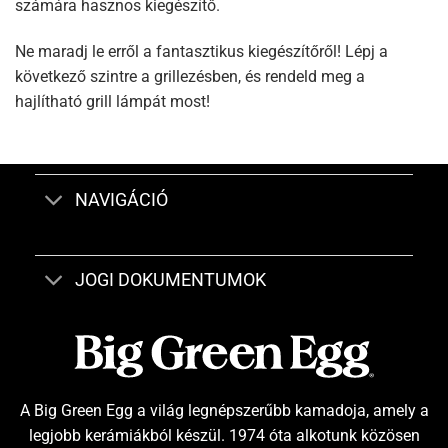
számára hasznos kiegészítő.
Ne maradj le erről a fantasztikus kiegészítőről! Lépj a
következő szintre a grillezésben, és rendeld meg a
hajlítható grill lámpát most!
NAVIGÁCIÓ
JOGI DOKUMENTUMOK
A Big Green Egg a világ legnépszerűbb kamadoja, amely a
legjobb kerámiákból készül. 1974 óta alkotunk közösen