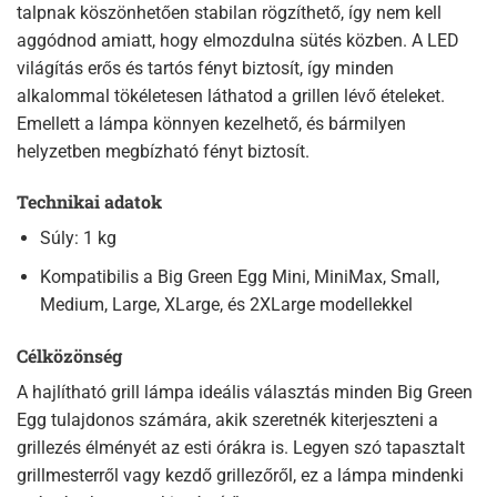
talpnak köszönhetően stabilan rögzíthető, így nem kell
aggódnod amiatt, hogy elmozdulna sütés közben. A LED
világítás erős és tartós fényt biztosít, így minden
alkalommal tökéletesen láthatod a grillen lévő ételeket.
Emellett a lámpa könnyen kezelhető, és bármilyen
helyzetben megbízható fényt biztosít.
Technikai adatok
Súly: 1 kg
Kompatibilis a Big Green Egg Mini, MiniMax, Small,
Medium, Large, XLarge, és 2XLarge modellekkel
Célközönség
A hajlítható grill lámpa ideális választás minden Big Green
Egg tulajdonos számára, akik szeretnék kiterjeszteni a
grillezés élményét az esti órákra is. Legyen szó tapasztalt
grillmesterről vagy kezdő grillezőről, ez a lámpa mindenki