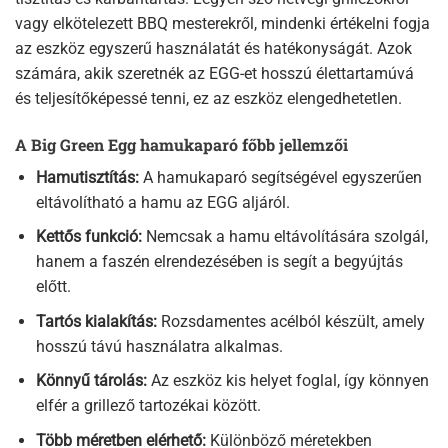
vagy elkötelezett BBQ mesterekről, mindenki értékelni fogja
az eszköz egyszerű használatát és hatékonyságát. Azok
számára, akik szeretnék az EGG-et hosszú élettartamúvá
és teljesítőképessé tenni, ez az eszköz elengedhetetlen.
A Big Green Egg hamukaparó főbb jellemzői
Hamutisztítás:
A hamukaparó segítségével egyszerűen
eltávolítható a hamu az EGG aljáról.
Kettős funkció:
Nemcsak a hamu eltávolítására szolgál,
hanem a faszén elrendezésében is segít a begyújtás
előtt.
Tartós kialakítás:
Rozsdamentes acélból készült, amely
hosszú távú használatra alkalmas.
Könnyű tárolás:
Az eszköz kis helyet foglal, így könnyen
elfér a grillező tartozékai között.
Több méretben elérhető:
Különböző méretekben