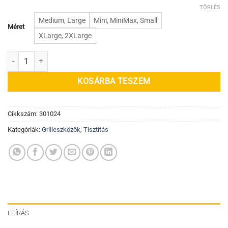
000 Ft
TÖRLÉS
Medium, Large
Mini, MiniMax, Small
Méret
XLarge, 2XLarge
Hamukaparó mennyiség
KOSÁRBA TESZEM
Cikkszám:
301024
Kategóriák:
Grilleszközök
,
Tisztítás
LEÍRÁS