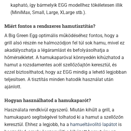
kapható, így bármelyik EGG modellhez tökéletesen illik
(MiniMax, Small, Large, XLarge stb.).
Miért fontos a rendszeres hamutisztítás?
A Big Green Egg optimális működéséhez fontos, hogy a
grill alsó részén ne halmozódjon fel túl sok hamu, mivel ez
akadályozhatja a légáramlást és befolyásolhatja a
hőmérsékletet. A hamukaparóval könnyedén kihúzhatod a
hamut a rozsdamentes acél szellőzőajtón keresztül, és
ezzel biztosíthatod, hogy az EGG mindig a lehető legjobban
teljesítsen. A tisztítás minden hatodik használat után
ajánlott.
Hogyan használhatod a hamukaparót?
Használata rendkívül egyszerű. Miután kihűlt a grill, a
hamukaparó segítségével tolhatod ki a hamut a szellőzőn
keresztül. Ehhez a legjobb, ha a
hamueltávolító lapátot
is