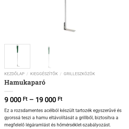
KEZDŐLAP
/
KIEGGÉSZÍTŐK
/
GRILLESZKÖZÖK
Hamukaparó
Ártartomány:
9 000
Ft
–
19 000
Ft
9
Ez a rozsdamentes acélból készült tartozék egyszerűvé és
000 Ft
gyorssá teszi a hamu eltávolítását a grillből, biztosítva a
-
megfelelő légáramlást és hőmérséklet-szabályozást.
19