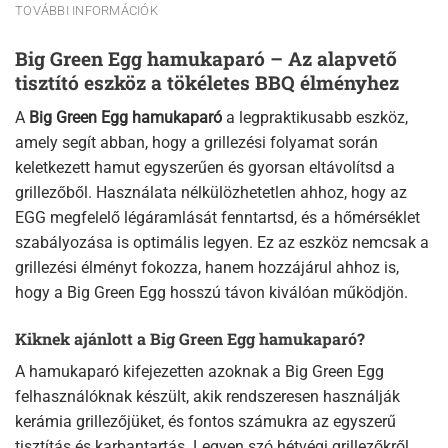
TOVÁBBI INFORMÁCIÓK
Big Green Egg hamukaparó – Az alapvető
tisztító eszköz a tökéletes BBQ élményhez
A
Big Green Egg hamukaparó
a legpraktikusabb eszköz,
amely segít abban, hogy a grillezési folyamat során
keletkezett hamut egyszerűen és gyorsan eltávolítsd a
grillezőből. Használata nélkülözhetetlen ahhoz, hogy az
EGG megfelelő légáramlását fenntartsd, és a hőmérséklet
szabályozása is optimális legyen. Ez az eszköz nemcsak a
grillezési élményt fokozza, hanem hozzájárul ahhoz is,
hogy a Big Green Egg hosszú távon kiválóan működjön.
Kiknek ajánlott a Big Green Egg hamukaparó?
A hamukaparó kifejezetten azoknak a Big Green Egg
felhasználóknak készült, akik rendszeresen használják
kerámia grillezőjüket, és fontos számukra az egyszerű
tisztítás és karbantartás. Legyen szó hétvégi grillezőkről