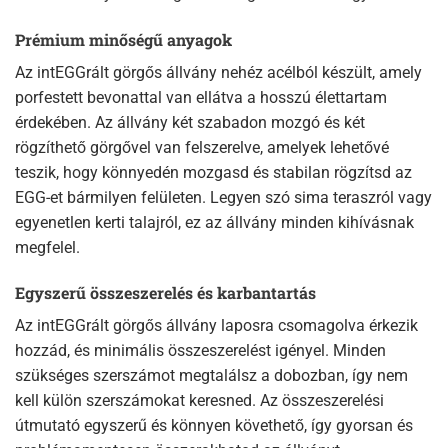
Prémium minőségű anyagok
Az intEGGrált görgős állvány nehéz acélból készült, amely
porfestett bevonattal van ellátva a hosszú élettartam
érdekében. Az állvány két szabadon mozgó és két
rögzíthető görgővel van felszerelve, amelyek lehetővé
teszik, hogy könnyedén mozgasd és stabilan rögzítsd az
EGG-et bármilyen felületen. Legyen szó sima teraszról vagy
egyenetlen kerti talajról, ez az állvány minden kihívásnak
megfelel.
Egyszerű összeszerelés és karbantartás
Az intEGGrált görgős állvány laposra csomagolva érkezik
hozzád, és minimális összeszerelést igényel. Minden
szükséges szerszámot megtalálsz a dobozban, így nem
kell külön szerszámokat keresned. Az összeszerelési
útmutató egyszerű és könnyen követhető, így gyorsan és