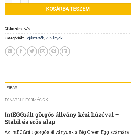
KOSÁRBA TESZEM
Cikkszám:
N/A
Kategóriák:
Tojástartók
,
Állványok
LEÍRÁS
TOVÁBBI INFORMÁCIÓK
IntEGGrált görgős állvány kézi húzóval –
Stabil és erős alap
Az intEGGrált görgős állványunk a Big Green Egg számára