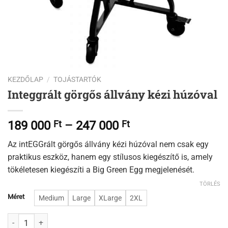
KEZDŐLAP
/
TOJÁSTARTÓK
Integgrált görgős állvány kézi húzóval
Ártartomány:
189 000
Ft
–
247 000
Ft
189
Az intEGGrált görgős állvány kézi húzóval nem csak egy
000 Ft
praktikus eszköz, hanem egy stílusos kiegészítő is, amely
-
tökéletesen kiegészíti a Big Green Egg megjelenését.
247
000 Ft
TÖRLÉS
Méret
Medium
Large
XLarge
2XL
Integgrált görgős állvány kézi húzóval mennyiség