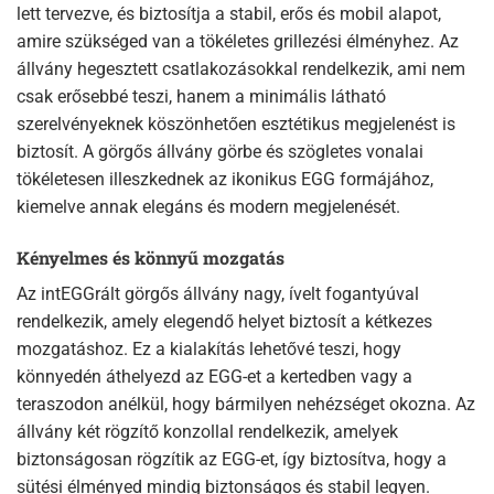
lett tervezve, és biztosítja a stabil, erős és mobil alapot,
amire szükséged van a tökéletes grillezési élményhez. Az
állvány hegesztett csatlakozásokkal rendelkezik, ami nem
csak erősebbé teszi, hanem a minimális látható
szerelvényeknek köszönhetően esztétikus megjelenést is
biztosít. A görgős állvány görbe és szögletes vonalai
tökéletesen illeszkednek az ikonikus EGG formájához,
kiemelve annak elegáns és modern megjelenését.
Kényelmes és könnyű mozgatás
Az intEGGrált görgős állvány nagy, ívelt fogantyúval
rendelkezik, amely elegendő helyet biztosít a kétkezes
mozgatáshoz. Ez a kialakítás lehetővé teszi, hogy
könnyedén áthelyezd az EGG-et a kertedben vagy a
teraszodon anélkül, hogy bármilyen nehézséget okozna. Az
állvány két rögzítő konzollal rendelkezik, amelyek
biztonságosan rögzítik az EGG-et, így biztosítva, hogy a
sütési élményed mindig biztonságos és stabil legyen.