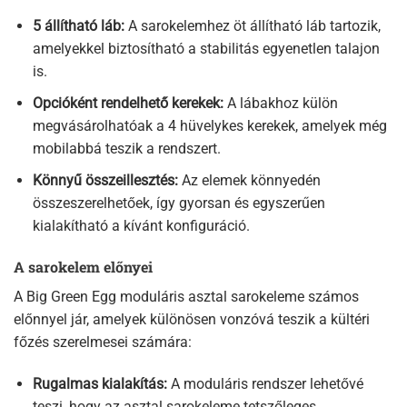
5 állítható láb:
A sarokelemhez öt állítható láb tartozik,
amelyekkel biztosítható a stabilitás egyenetlen talajon
is.
Opcióként rendelhető kerekek:
A lábakhoz külön
megvásárolhatóak a 4 hüvelykes kerekek, amelyek még
mobilabbá teszik a rendszert.
Könnyű összeillesztés:
Az elemek könnyedén
összeszerelhetőek, így gyorsan és egyszerűen
kialakítható a kívánt konfiguráció.
A sarokelem előnyei
A Big Green Egg moduláris asztal sarokeleme számos
előnnyel jár, amelyek különösen vonzóvá teszik a kültéri
főzés szerelmesei számára:
Rugalmas kialakítás:
A moduláris rendszer lehetővé
teszi, hogy az asztal sarokeleme tetszőleges