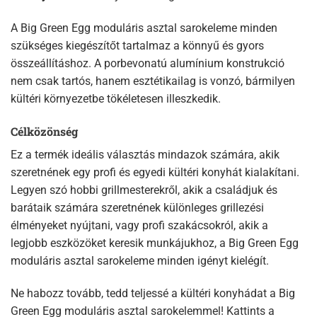
A Big Green Egg moduláris asztal sarokeleme minden
szükséges kiegészítőt tartalmaz a könnyű és gyors
összeállításhoz. A porbevonatú alumínium konstrukció
nem csak tartós, hanem esztétikailag is vonzó, bármilyen
kültéri környezetbe tökéletesen illeszkedik.
Célközönség
Ez a termék ideális választás mindazok számára, akik
szeretnének egy profi és egyedi kültéri konyhát kialakítani.
Legyen szó hobbi grillmesterekről, akik a családjuk és
barátaik számára szeretnének különleges grillezési
élményeket nyújtani, vagy profi szakácsokról, akik a
legjobb eszközöket keresik munkájukhoz, a Big Green Egg
moduláris asztal sarokeleme minden igényt kielégít.
Ne habozz tovább, tedd teljessé a kültéri konyhádat a Big
Green Egg moduláris asztal sarokelemmel! Kattints a