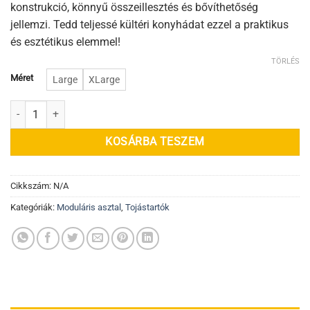
konstrukció, könnyű összeillesztés és bővíthetőség
jellemzi. Tedd teljessé kültéri konyhádat ezzel a praktikus
és esztétikus elemmel!
TÖRLÉS
Méret
Large
XLarge
Moduláris asztal sarokelem mennyiség
KOSÁRBA TESZEM
Cikkszám:
N/A
Kategóriák:
Moduláris asztal
,
Tojástartók