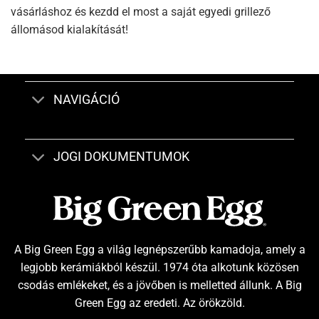
vásárláshoz és kezdd el most a saját egyedi grillező
állomásod kialakítását!
NAVIGÁCIÓ
JOGI DOKUMENTUMOK
A Big Green Egg a világ legnépszerűbb kamadoja, amely a
legjobb kerámiákból készül. 1974 óta alkotunk közösen
csodás emlékeket, és a jövőben is melletted állunk. A Big
Green Egg az eredeti. Az örökzöld.