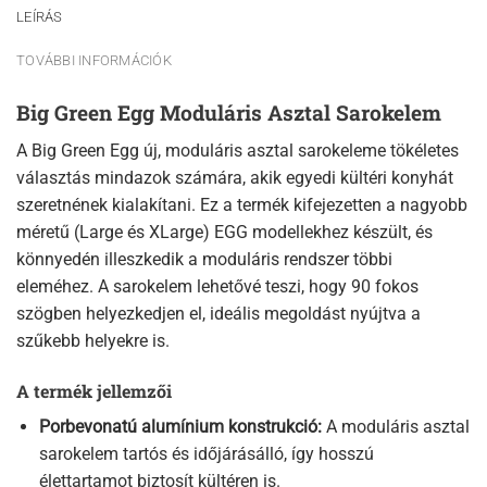
LEÍRÁS
TOVÁBBI INFORMÁCIÓK
Big Green Egg Moduláris Asztal Sarokelem
A Big Green Egg új, moduláris asztal sarokeleme tökéletes
választás mindazok számára, akik egyedi kültéri konyhát
szeretnének kialakítani. Ez a termék kifejezetten a nagyobb
méretű (Large és XLarge) EGG modellekhez készült, és
könnyedén illeszkedik a moduláris rendszer többi
eleméhez. A sarokelem lehetővé teszi, hogy 90 fokos
szögben helyezkedjen el, ideális megoldást nyújtva a
szűkebb helyekre is.
A termék jellemzői
Porbevonatú alumínium konstrukció:
A moduláris asztal
sarokelem tartós és időjárásálló, így hosszú
élettartamot biztosít kültéren is.