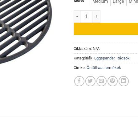
Méret
Medium
Large
Mini
Öntöttvas rács mennyiség
Cikkszám:
N/A
Kategóriák:
Eggspander
,
Rácsok
Címke:
Öntöttvas termékek