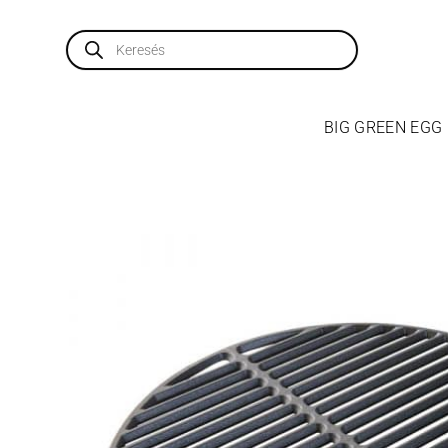
Skip
to
Products
search
content
BIG GREEN EGG