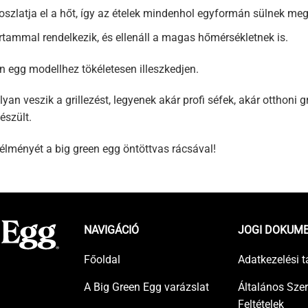
szlatja el a hőt, így az ételek mindenhol egyformán sülnek meg
artammal rendelkezik, és ellenáll a magas hőmérsékletnek is.
n egg modellhez tökéletesen illeszkedjen.
n veszik a grillezést, legyenek akár profi séfek, akár otthoni gr
észült.
 élményét a big green egg öntöttvas rácsával!
NAVIGÁCIÓ
JOGI DOKUM
Főoldal
Adatkezelési t
A Big Green Egg varázslat
Általános Sze
Feltételek