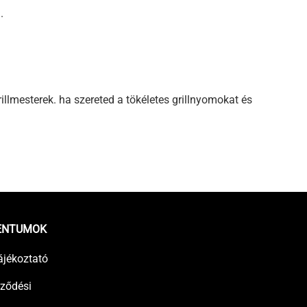
.
illmesterek. ha szereted a tökéletes grillnyomokat és
ENTUMOK
ájékoztató
rződési