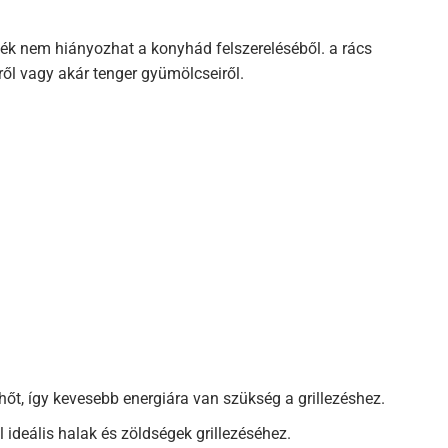
ermék nem hiányozhat a konyhád felszereléséből. a rács
ről vagy akár tenger gyümölcseiről.
t, így kevesebb energiára van szükség a grillezéshez.
 ideális halak és zöldségek grillezéséhez.