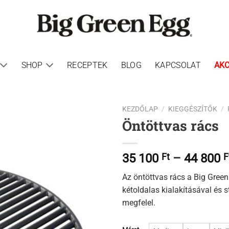
SHOP
RECEPTEK
BLOG
KAPCSOLAT
AKC
KEZDŐLAP
/
KIEGGÉSZÍTŐK
/
Öntöttvas rács
35 100
Ft
–
44 800
F
Az öntöttvas rács a Big Green 
kétoldalas kialakításával és 
megfelel.