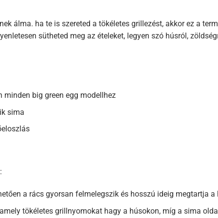
nek álma. ha te is szereted a tökéletes grillezést, akkor ez a t
yenletesen sütheted meg az ételeket, legyen szó húsról, zöldség
jen minden big green egg modellhez
sik sima
őeloszlás
:
ően a rács gyorsan felmelegszik és hosszú ideig megtartja a hő
 amely tökéletes grillnyomokat hagy a húsokon, míg a sima oldal