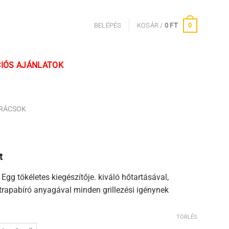
0
BELÉPÉS
KOSÁR /
0
FT
IÓS AJÁNLATOK
RÁCSOK
Ártartomány:
t
35
Egg tökéletes kiegészítője. kiváló hőtartásával,
100 Ft
strapabíró anyagával minden grillezési igénynek
-
44
800 Ft
TÖRLÉS