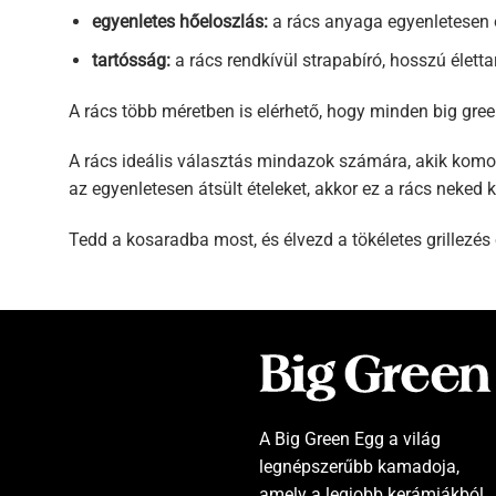
egyenletes hőeloszlás:
a rács anyaga egyenletesen o
tartósság:
a rács rendkívül strapabíró, hosszú élett
A rács több méretben is elérhető, hogy minden big gree
A rács ideális választás mindazok számára, akik komolya
az egyenletesen átsült ételeket, akkor ez a rács neked k
Tedd a kosaradba most, és élvezd a tökéletes grillezés
A Big Green Egg a világ
legnépszerűbb kamadoja,
amely a legjobb kerámiákból