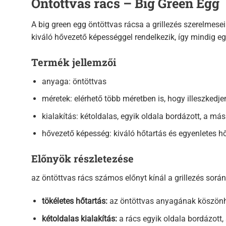
Öntöttvas rács – Big Green Egg
A big green egg öntöttvas rácsa a grillezés szerelmesei
kiváló hővezető képességgel rendelkezik, így mindig eg
Termék jellemzői
anyaga: öntöttvas
méretek: elérhető több méretben is, hogy illeszked
kialakítás: kétoldalas, egyik oldala bordázott, a má
hővezető képesség: kiváló hőtartás és egyenletes h
Előnyök részletezése
az öntöttvas rács számos előnyt kínál a grillezés során
tökéletes hőtartás:
az öntöttvas anyagának köszönhet
kétoldalas kialakítás:
a rács egyik oldala bordázott,