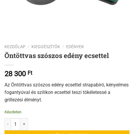
KEZDŐLAP
/
KIEGGÉSZÍTŐK
/
EDÉNYEK
Öntöttvas szószos edény ecsettel
28 300
Ft
Az Öntöttvas szószos edény ecsettel strapabíró, kényelmes
fogantyúval és szilikon ecsettel teszi tökéletessé a
grillezési élményt.
Készleten
Öntöttvas szószos edény ecsettel mennyiség