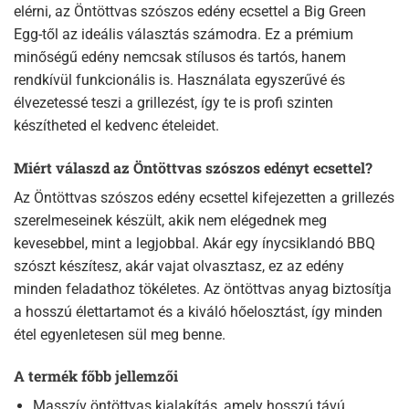
elérni, az Öntöttvas szószos edény ecsettel a Big Green
Egg-től az ideális választás számodra. Ez a prémium
minőségű edény nemcsak stílusos és tartós, hanem
rendkívül funkcionális is. Használata egyszerűvé és
élvezetessé teszi a grillezést, így te is profi szinten
készítheted el kedvenc ételeidet.
Miért válaszd az Öntöttvas szószos edényt ecsettel?
Az Öntöttvas szószos edény ecsettel kifejezetten a grillezés
szerelmeseinek készült, akik nem elégednek meg
kevesebbel, mint a legjobbal. Akár egy ínycsiklandó BBQ
szószt készítesz, akár vajat olvasztasz, ez az edény
minden feladathoz tökéletes. Az öntöttvas anyag biztosítja
a hosszú élettartamot és a kiváló hőelosztást, így minden
étel egyenletesen sül meg benne.
A termék főbb jellemzői
Masszív öntöttvas kialakítás, amely hosszú távú