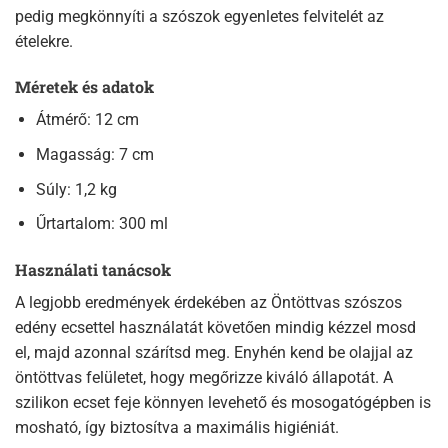
pedig megkönnyíti a szószok egyenletes felvitelét az
ételekre.
Méretek és adatok
Átmérő: 12 cm
Magasság: 7 cm
Súly: 1,2 kg
Űrtartalom: 300 ml
Használati tanácsok
A legjobb eredmények érdekében az Öntöttvas szószos
edény ecsettel használatát követően mindig kézzel mosd
el, majd azonnal szárítsd meg. Enyhén kend be olajjal az
öntöttvas felületet, hogy megőrizze kiváló állapotát. A
szilikon ecset feje könnyen levehető és mosogatógépben is
mosható, így biztosítva a maximális higiéniát.