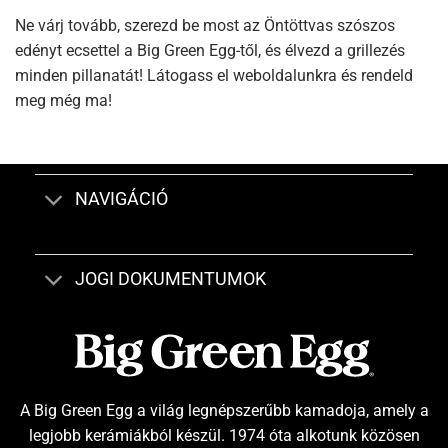
Ne várj tovább, szerezd be most az Öntöttvas szószos
edényt ecsettel a Big Green Egg-től, és élvezd a grillezés
minden pillanatát! Látogass el weboldalunkra és rendeld
meg még ma!
NAVIGÁCIÓ
JOGI DOKUMENTUMOK
A Big Green Egg a világ legnépszerűbb kamadoja, amely a
legjobb kerámiákból készül. 1974 óta alkotunk közösen