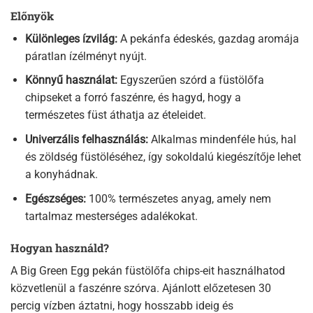
Előnyök
Különleges ízvilág:
A pekánfa édeskés, gazdag aromája
páratlan ízélményt nyújt.
Könnyű használat:
Egyszerűen szórd a füstölőfa
chipseket a forró faszénre, és hagyd, hogy a
természetes füst áthatja az ételeidet.
Univerzális felhasználás:
Alkalmas mindenféle hús, hal
és zöldség füstöléséhez, így sokoldalú kiegészítője lehet
a konyhádnak.
Egészséges:
100% természetes anyag, amely nem
tartalmaz mesterséges adalékokat.
Hogyan használd?
A Big Green Egg pekán füstölőfa chips-eit használhatod
közvetlenül a faszénre szórva. Ajánlott előzetesen 30
percig vízben áztatni, hogy hosszabb ideig és