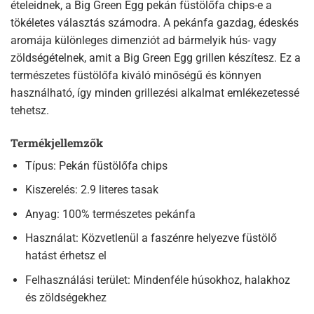
ételeidnek, a Big Green Egg pekán füstölőfa chips-e a
tökéletes választás számodra. A pekánfa gazdag, édeskés
aromája különleges dimenziót ad bármelyik hús- vagy
zöldségételnek, amit a Big Green Egg grillen készítesz. Ez a
természetes füstölőfa kiváló minőségű és könnyen
használható, így minden grillezési alkalmat emlékezetessé
tehetsz.
Termékjellemzők
Típus: Pekán füstölőfa chips
Kiszerelés: 2.9 literes tasak
Anyag: 100% természetes pekánfa
Használat: Közvetlenül a faszénre helyezve füstölő
hatást érhetsz el
Felhasználási terület: Mindenféle húsokhoz, halakhoz
és zöldségekhez