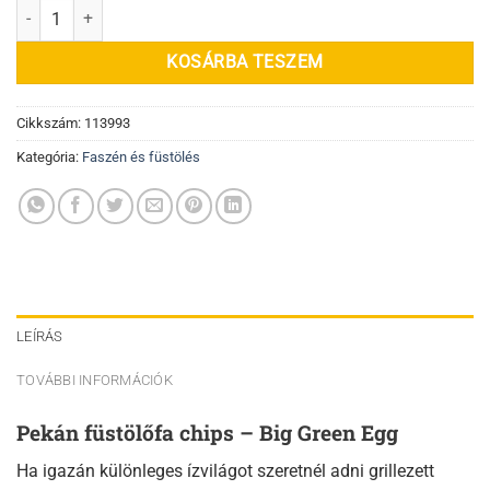
Pekán füstölőfa chips mennyiség
KOSÁRBA TESZEM
Cikkszám:
113993
Kategória:
Faszén és füstölés
LEÍRÁS
TOVÁBBI INFORMÁCIÓK
Pekán füstölőfa chips – Big Green Egg
Ha igazán különleges ízvilágot szeretnél adni grillezett