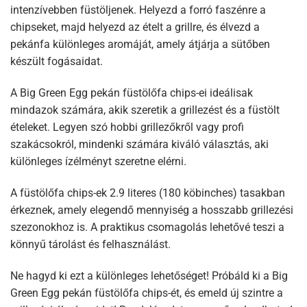
intenzívebben füstöljenek. Helyezd a forró faszénre a
chipseket, majd helyezd az ételt a grillre, és élvezd a
pekánfa különleges aromáját, amely átjárja a sütőben
készült fogásaidat.
A Big Green Egg pekán füstölőfa chips-ei ideálisak
mindazok számára, akik szeretik a grillezést és a füstölt
ételeket. Legyen szó hobbi grillezőkről vagy profi
szakácsokról, mindenki számára kiváló választás, aki
különleges ízélményt szeretne elérni.
A füstölőfa chips-ek 2.9 literes (180 köbinches) tasakban
érkeznek, amely elegendő mennyiség a hosszabb grillezési
szezonokhoz is. A praktikus csomagolás lehetővé teszi a
könnyű tárolást és felhasználást.
Ne hagyd ki ezt a különleges lehetőséget! Próbáld ki a Big
Green Egg pekán füstölőfa chips-ét, és emeld új szintre a