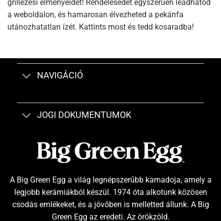
grillezési élményeidet! Rendelésedet egyszerűen leadhatod
a weboldalon, és hamarosan élvezheted a pekánfa
utánozhatatlan ízét. Kattints most és tedd kosaradba!
NAVIGÁCIÓ
JOGI DOKUMENTUMOK
A Big Green Egg a világ legnépszerűbb kamadoja, amely a
legjobb kerámiákból készül. 1974 óta alkotunk közösen
csodás emlékeket, és a jövőben is melletted állunk. A Big
Green Egg az eredeti. Az örökzöld.