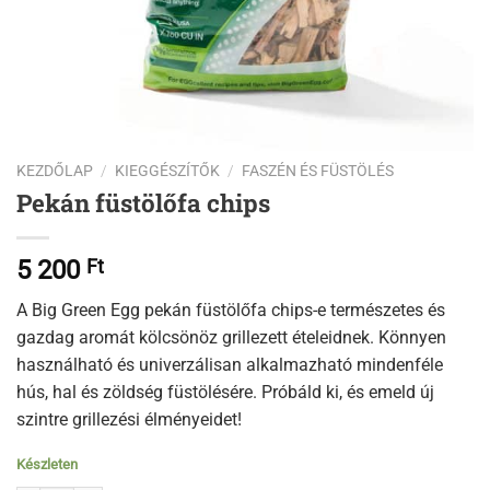
KEZDŐLAP
/
KIEGGÉSZÍTŐK
/
FASZÉN ÉS FÜSTÖLÉS
Pekán füstölőfa chips
5 200
Ft
A Big Green Egg pekán füstölőfa chips-e természetes és
gazdag aromát kölcsönöz grillezett ételeidnek. Könnyen
használható és univerzálisan alkalmazható mindenféle
hús, hal és zöldség füstölésére. Próbáld ki, és emeld új
szintre grillezési élményeidet!
Készleten