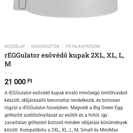
KEZDŐLAP
/
KIEGGÉSZÍTŐK
/
PÓTALKATRÉSZEK
rEGGulator esővédő kupak 2XL, XL, L,
M
21 000
Ft
A rEGGulator esővédő kupak kiváló minőségű öntöttvasból
készült, időjárásálló bevonattal rendelkezik, és biztosan
rögzül a rEGGulator hüvelyben. Megvédi a Big Green Egg
grilleződ szellőzőnyílását az esőtől és a hótól, így
zavartalan grillezést biztosít minden időjárási körülmények
között. Kompatibilis a 2XL, XL, L, M, Small és MiniMax