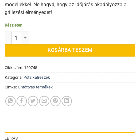
modellekkel. Ne hagyd, hogy az időjárás akadályozza a
grillezési élményedet!
Készleten
rEGGulator esővédő kupak 2XL, XL, L, M mennyiség
KOSÁRBA TESZEM
Cikkszám:
120748
Kategória:
Pótalkatrészek
Címke:
Öntöttvas termékek
LEÍRÁS