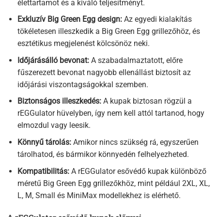
élettartamot és a kiváló teljesítményt.
Exkluzív Big Green Egg design:
Az egyedi kialakítás
tökéletesen illeszkedik a Big Green Egg grillezőhöz, és
esztétikus megjelenést kölcsönöz neki.
Időjárásálló bevonat:
A szabadalmaztatott, előre
fűszerezett bevonat nagyobb ellenállást biztosít az
időjárási viszontagságokkal szemben.
Biztonságos illeszkedés:
A kupak biztosan rögzül a
rEGGulator hüvelyben, így nem kell attól tartanod, hogy
elmozdul vagy leesik.
Könnyű tárolás:
Amikor nincs szükség rá, egyszerűen
tárolhatod, és bármikor könnyedén felhelyezheted.
Kompatibilitás:
A rEGGulator esővédő kupak különböző
méretű Big Green Egg grillezőkhöz, mint például 2XL, XL,
L, M, Small és MiniMax modellekhez is elérhető.