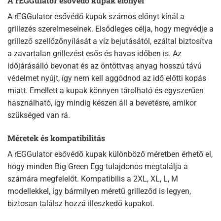
A rEGGulator esővédő kupak előnyei
A rEGGulator esővédő kupak számos előnyt kínál a
grillezés szerelmeseinek. Elsődleges célja, hogy megvédje a
grillező szellőzőnyílását a víz bejutásától, ezáltal biztosítva
a zavartalan grillezést esős és havas időben is. Az
időjárásálló bevonat és az öntöttvas anyag hosszú távú
védelmet nyújt, így nem kell aggódnod az idő előtti kopás
miatt. Emellett a kupak könnyen tárolható és egyszerűen
használható, így mindig készen áll a bevetésre, amikor
szükséged van rá.
Méretek és kompatibilitás
A rEGGulator esővédő kupak különböző méretben érhető el,
hogy minden Big Green Egg tulajdonos megtalálja a
számára megfelelőt. Kompatibilis a 2XL, XL, L, M
modellekkel, így bármilyen méretű grilleződ is legyen,
biztosan találsz hozzá illeszkedő kupakot.