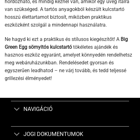
hordozható, és mindig kéznél van, amikor egy üveg italra
van szükséged. A tartós anyagokból készült kulcstartó
hosszú élettartamot biztosít, miközben praktikus
eszközként szolgál a mindennapi használatra.
Ne hagyd ki ezt a praktikus és stílusos kiegészítőt! A
Big
Green Egg sörnyitós kulcstartó
tökéletes ajándék és
hasznos eszköz egyaránt, amelyet könnyedén rendelhetsz
meg webáruházunkban. Rendelésedet gyorsan és
egyszerűen leadhatod – ne várj tovább, és tedd teljessé
grillezési élményedet!
NAVIGÁCIÓ
JOGI DOKUMENTUMOK