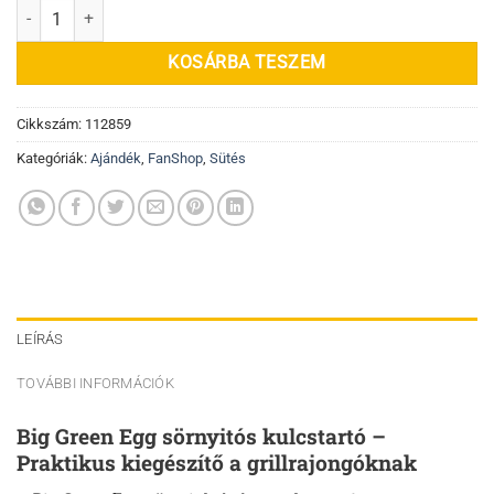
Sörnyitós kulcstartó mennyiség
KOSÁRBA TESZEM
Cikkszám:
112859
Kategóriák:
Ajándék
,
FanShop
,
Sütés
LEÍRÁS
TOVÁBBI INFORMÁCIÓK
Big Green Egg sörnyitós kulcstartó –
Praktikus kiegészítő a grillrajongóknak