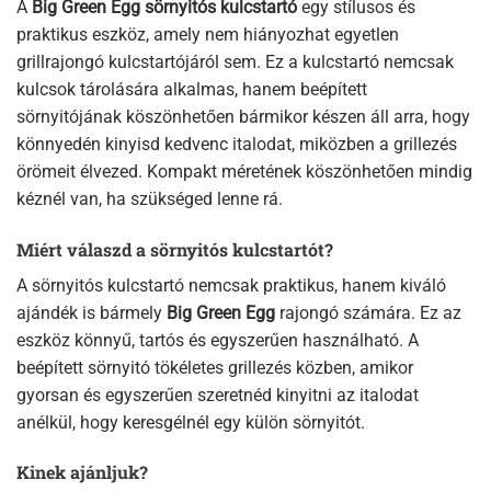
A
Big Green Egg sörnyitós kulcstartó
egy stílusos és
praktikus eszköz, amely nem hiányozhat egyetlen
grillrajongó kulcstartójáról sem. Ez a kulcstartó nemcsak
kulcsok tárolására alkalmas, hanem beépített
sörnyitójának köszönhetően bármikor készen áll arra, hogy
könnyedén kinyisd kedvenc italodat, miközben a grillezés
örömeit élvezed. Kompakt méretének köszönhetően mindig
kéznél van, ha szükséged lenne rá.
Miért válaszd a sörnyitós kulcstartót?
A sörnyitós kulcstartó nemcsak praktikus, hanem kiváló
ajándék is bármely
Big Green Egg
rajongó számára. Ez az
eszköz könnyű, tartós és egyszerűen használható. A
beépített sörnyitó tökéletes grillezés közben, amikor
gyorsan és egyszerűen szeretnéd kinyitni az italodat
anélkül, hogy keresgélnél egy külön sörnyitót.
Kinek ajánljuk?