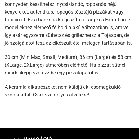
könnyedén készíthetsz ínycsiklandó, roppanós héjú
kenyereket, autentikus, ropogós tésztájú pizzákat vagy
focacciát. Ez a hasznos kiegészítő a Large és Extra Large
modellekhez elérhető félhold alakú változatban is, amivel
így akár egyszerre süthetsz és grillezhetsz a Tojásban, de
jó szolgálatot tesz az elkészült étel melegen tartásában is.
30 cm (MiniMax, Small, Medium), 36 cm (Large) és 53 cm
(XLarge, 2XLarge) átmerőben elérhető. Ha pizzát sütnél,
mindenképp szerezz be egy pizzalapátot is!
A kerámia alkatrészeket nem küldjük ki csomagküldő
szolgálattal. Csak személyes átvételre!