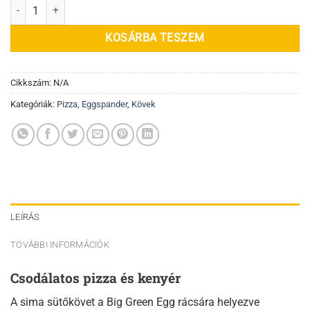
Sütőkő / pizzakő mennyiség
KOSÁRBA TESZEM
Cikkszám:
N/A
Kategóriák:
Pizza
,
Eggspander
,
Kövek
LEÍRÁS
TOVÁBBI INFORMÁCIÓK
Csodálatos pizza és kenyér
A sima sütőkövet a Big Green Egg rácsára helyezve