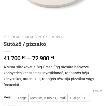
KEZDŐLAP
/
KIEGGÉSZÍTŐK
/
KÖVEK
Sütőkő / pizzakő
Ártartomány:
41 700
Ft
–
72 900
Ft
41
A sima sütőkövet a Big Green Egg rácsára helyezve
700 Ft
könnyedén készíthetsz ínycsiklandó, roppanós héjú
-
kenyereket, autentikus, ropogós tésztájú pizzákat vagy
72
focacciát.
900 Ft
TÖRLÉS
Méret
Large
Medium, MiniMax, Small
XLarge, 2XL