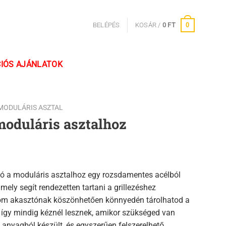
0
BELÉPÉS
KOSÁR /
0
FT
IÓS AJÁNLATOK
MODULÁRIS ASZTAL
moduláris asztalhoz
ó a moduláris asztalhoz egy rozsdamentes acélból
amely segít rendezetten tartani a grillezéshez
om akasztónak köszönhetően könnyedén tárolhatod a
 így mindig kéznél lesznek, amikor szükséged van
s anyagból készült, és egyszerűen felszerelhető.