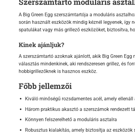
Szerszámtartó moduláris asztal
A Big Green Egg szerszámtartója a moduláris asztalhoz 
során használt eszközök mindig kéznél legyenek, így 
spatulákat vagy más grillező eszközöket, biztosítva, 
Kinek ajánljuk?
A szerszámtartó azoknak ajánlott, akik Big Green Egg m
választás mindenkinek, aki rendszeresen grillez, és fo
hobbigrillezőknek is hasznos eszköz.
Főbb jellemzői
Kiváló minőségű rozsdamentes acél, amely ellenál
Három praktikus akasztó a szerszámok rendezett t
Könnyen felszerelhető a moduláris asztalra
Robusztus kialakítás, amely biztosítja az eszközök s