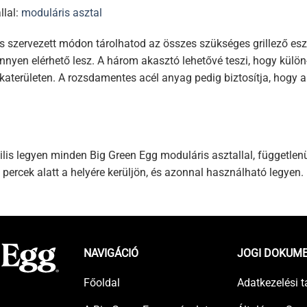
llal:
moduláris asztal
 szervezett módon tárolhatod az összes szükséges grillező esz
nnyen elérhető lesz. A három akasztó lehetővé teszi, hogy külön
aterületen. A rozsdamentes acél anyag pedig biztosítja, hogy a t
lis legyen minden Big Green Egg moduláris asztallal, független
 percek alatt a helyére kerüljön, és azonnal használható legyen.
NAVIGÁCIÓ
JOGI DOKUM
Főoldal
Adatkezelési t