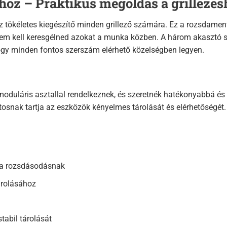
hoz – Praktikus megoldás a grillezés
tökéletes kiegészítő minden grillező számára. Ez a rozsdamentes
nem kell keresgélned azokat a munka közben. A három akasztó s
hogy minden fontos szerszám elérhető közelségben legyen.
oduláris asztallal rendelkeznek, és szeretnék hatékonyabbá és re
ntosnak tartja az eszközök kényelmes tárolását és elérhetőségét
l a rozsdásodásnak
árolásához
tabil tárolását