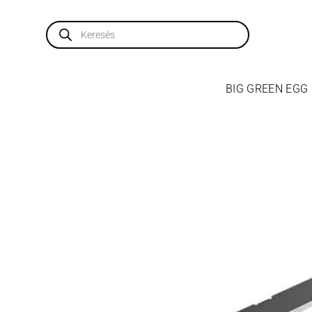
Skip
to
Products
search
content
BIG GREEN EGG