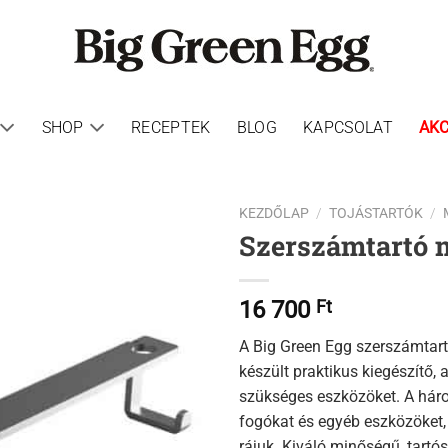
SHOP
RECEPTEK
BLOG
KAPCSOLAT
AKC
KEZDŐLAP
/
TOJÁSTARTÓK
/
Szerszámtartó 
16 700
Ft
A Big Green Egg szerszámtart
készült praktikus kiegészítő, 
szükséges eszközöket. A hár
fogókat és egyéb eszközöket,
rájuk. Kiváló minőségű, tartó