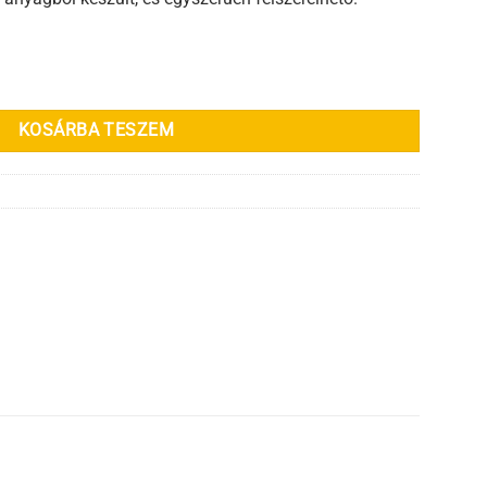
oz mennyiség
KOSÁRBA TESZEM