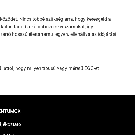
közödet. Nincs többé szükség arra, hogy keresgéld a
-külön tárold a különböző szerszámokat, így
artó hosszú élettartamú legyen, ellenállva az időjárási
ül attól, hogy milyen típusú vagy méretű EGG-et
ENTUMOK
ájékoztató