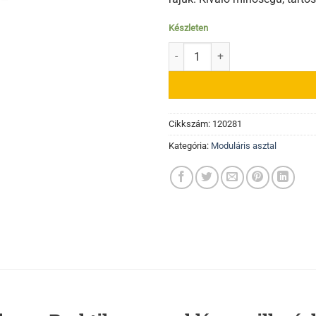
Készleten
Szerszámtartó moduláris asztalh
Cikkszám:
120281
Kategória:
Moduláris asztal