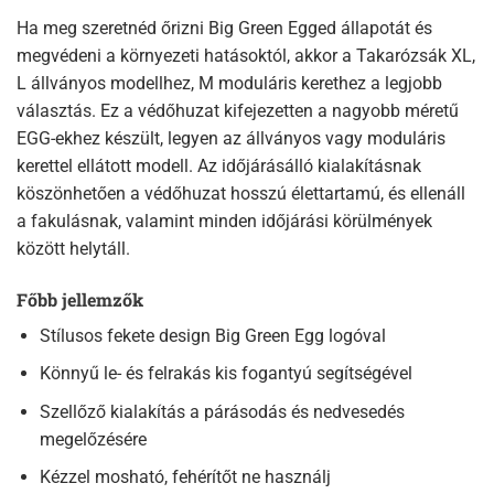
Ha meg szeretnéd őrizni Big Green Egged állapotát és
megvédeni a környezeti hatásoktól, akkor a Takarózsák XL,
L állványos modellhez, M moduláris kerethez a legjobb
választás. Ez a védőhuzat kifejezetten a nagyobb méretű
EGG-ekhez készült, legyen az állványos vagy moduláris
kerettel ellátott modell. Az időjárásálló kialakításnak
köszönhetően a védőhuzat hosszú élettartamú, és ellenáll
a fakulásnak, valamint minden időjárási körülmények
között helytáll.
Főbb jellemzők
Stílusos fekete design Big Green Egg logóval
Könnyű le- és felrakás kis fogantyú segítségével
Szellőző kialakítás a párásodás és nedvesedés
megelőzésére
Kézzel mosható, fehérítőt ne használj