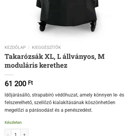
KEZDŐLAP
/
KIEGGÉSZÍTŐK
Takarózsák XL, L állványos, M
moduláris kerethez
61 200
Ft
Időjárásálló, strapabíró védőhuzat, amely könnyen le- és
felszerelhető, szellőző kialakításának köszönhetően
megelőzi a párásodást és a penészedést.
Készleten
Takarózsák XL, L állványos, M moduláris kerethez mennyiség