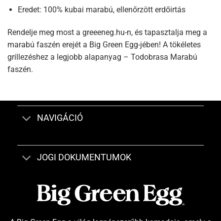
Eredet: 100% kubai marabú, ellenőrzött erdőirtás
Rendelje meg most a greeeneg.hu-n, és tapasztalja meg a
marabú faszén erejét a Big Green Egg-jében! A tökéletes
grillezéshez a legjobb alapanyag – Todobrasa Marabú
faszén.
NAVIGÁCIÓ
JOGI DOKUMENTUMOK