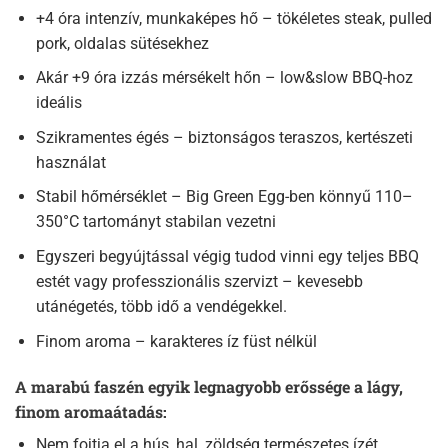
+4 óra intenzív, munkaképes hő – tökéletes steak, pulled
pork, oldalas sütésekhez
Akár +9 óra izzás mérsékelt hőn – low&slow BBQ-hoz
ideális
Szikramentes égés – biztonságos teraszos, kertészeti
használat
Stabil hőmérséklet – Big Green Egg-ben könnyű 110–
350°C tartományt stabilan vezetni
Egyszeri begyújtással végig tudod vinni egy teljes BBQ
estét vagy professzionális szervizt – kevesebb
utánégetés, több idő a vendégekkel.
Finom aroma – karakteres íz füst nélkül
A marabú faszén egyik legnagyobb erőssége a lágy,
finom aromaátadás:
Nem fojtja el a hús, hal, zöldség természetes ízét