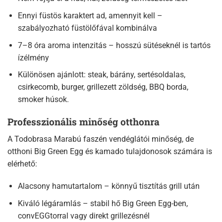
Ennyi füstös karaktert ad, amennyit kell –
szabályozható füstölőfával kombinálva
7–8 óra aroma intenzitás – hosszú sütéseknél is tartós
ízélmény
Különösen ajánlott: steak, bárány, sertésoldalas,
csirkecomb, burger, grillezett zöldség, BBQ borda,
smoker húsok.
Professzionális minőség otthonra
A Todobrasa Marabú faszén vendéglátói minőség, de
otthoni Big Green Egg és kamado tulajdonosok számára is
elérhető:
Alacsony hamutartalom – könnyű tisztítás grill után
Kiváló légáramlás – stabil hő Big Green Egg-ben,
convEGGtorral vagy direkt grillezésnél