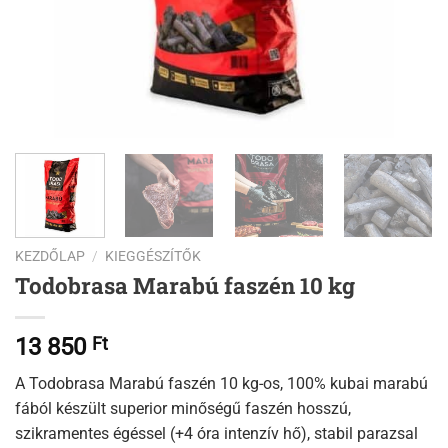
KEZDŐLAP
/
KIEGGÉSZÍTŐK
Todobrasa Marabú faszén 10 kg
13 850
Ft
A Todobrasa Marabú faszén 10 kg-os, 100% kubai marabú
fából készült superior minőségű faszén hosszú,
szikramentes égéssel (+4 óra intenzív hő), stabil parazsal