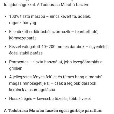
tulajdonságokkal. A Todobrasa Marabú faszén:
100% tiszta marabú – nincs kevert fa, adalék,
ragasztóanyag
Ellenőrzött erdőirtásból származik – fenntartható,
környezetbarát
Kézzel válogatott 40–200 mm-es darabok – egyenletes
égés, stabil parázs
Pormentes – tiszta használat, jobb levegőáramlás a
grillben
A jellegzetes fényes felület és fémes hang a marabú
magas minőségét jelzi – csak a legjobb darabok
kerülnek a csomagolásba.
Hosszú égés – kevesebb tüzelés, több élvezet
A Todobrasa Marabú faszén égési görbéje páratlan: