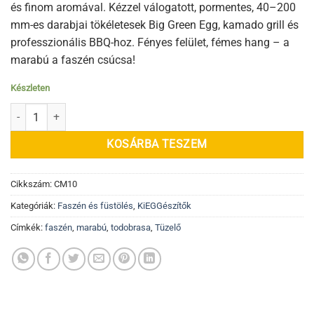
és finom aromával. Kézzel válogatott, pormentes, 40–200
mm-es darabjai tökéletesek Big Green Egg, kamado grill és
professzionális BBQ-hoz. Fényes felület, fémes hang – a
marabú a faszén csúcsa!
Készleten
Todobrasa Marabú faszén 10 kg mennyiség
KOSÁRBA TESZEM
Cikkszám:
CM10
Kategóriák:
Faszén és füstölés
,
KiEGGészítők
Címkék:
faszén
,
marabú
,
todobrasa
,
Tüzelő