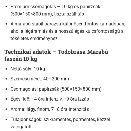
Prémium csomagolás – 10 kg-os papírzsák
(500×150×800 mm), tiszta szállítás
A marabú stabil parazsa különösen fontos kamadóban,
ahol a légáramlás és a hosszú égés kulcsfontosságú a
tökéletes eredményhez.
Technikai adatok – Todobrasa Marabú
faszén 10 kg
Nettó súly: 10 kg
Szemcseméret: 40–200 mm
Csomagolás: papírzsák (500×150×800 mm)
Égési idő: +4 óra intenzív, +9 óra izzás
Aroma: lágy, finom, 7–8 óra intenzitás
Tulajdonságok: szikramentes, pormentes, kézzel
válogatott