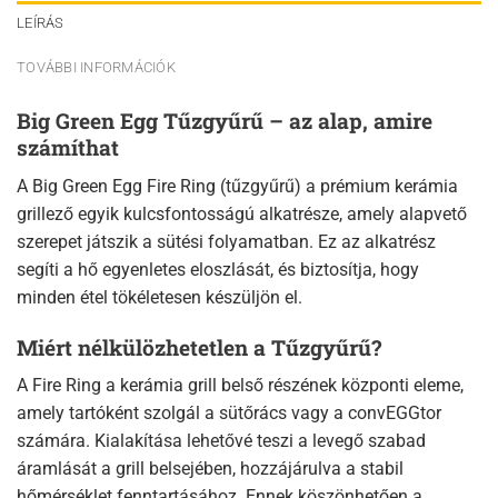
LEÍRÁS
TOVÁBBI INFORMÁCIÓK
Big Green Egg Tűzgyűrű – az alap, amire
számíthat
A Big Green Egg Fire Ring (tűzgyűrű) a prémium kerámia
grillező egyik kulcsfontosságú alkatrésze, amely alapvető
szerepet játszik a sütési folyamatban. Ez az alkatrész
segíti a hő egyenletes eloszlását, és biztosítja, hogy
minden étel tökéletesen készüljön el.
Miért nélkülözhetetlen a Tűzgyűrű?
A Fire Ring a kerámia grill belső részének központi eleme,
amely tartóként szolgál a sütőrács vagy a convEGGtor
számára. Kialakítása lehetővé teszi a levegő szabad
áramlását a grill belsejében, hozzájárulva a stabil
hőmérséklet fenntartásához. Ennek köszönhetően a