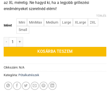
az XL méretig. Ne hagyd ki, ha a legjobb grillezési
eredményeket szeretnéd elérni!
TÖRLÉS
Mini
MiniMax
Medium
Large
XLarge
2XL
Méret
Small
Tűzgyűrű mennyiség
KOSÁRBA TESZEM
Cikkszám:
N/A
Kategória:
Pótalkatrészek