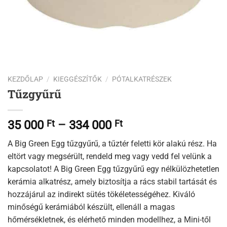
KEZDŐLAP
/
KIEGGÉSZÍTŐK
/
PÓTALKATRÉSZEK
Tűzgyűrű
Ártartomány:
35 000
Ft
–
334 000
Ft
35
A Big Green Egg tűzgyűrű, a tűztér feletti kör alakú rész. Ha
000 Ft
eltört vagy megsérült, rendeld meg vagy vedd fel velünk a
-
kapcsolatot! A Big Green Egg tűzgyűrű egy nélkülözhetetlen
334
kerámia alkatrész, amely biztosítja a rács stabil tartását és
000 Ft
hozzájárul az indirekt sütés tökéletességéhez. Kiváló
minőségű kerámiából készült, ellenáll a magas
hőmérsékletnek, és elérhető minden modellhez, a Mini-től