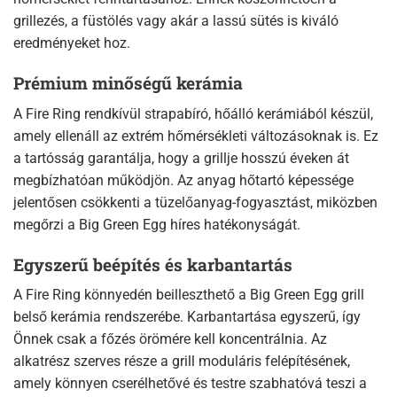
grillezés, a füstölés vagy akár a lassú sütés is kiváló
eredményeket hoz.
Prémium minőségű kerámia
A Fire Ring rendkívül strapabíró, hőálló kerámiából készül,
amely ellenáll az extrém hőmérsékleti változásoknak is. Ez
a tartósság garantálja, hogy a grillje hosszú éveken át
megbízhatóan működjön. Az anyag hőtartó képessége
jelentősen csökkenti a tüzelőanyag-fogyasztást, miközben
megőrzi a Big Green Egg híres hatékonyságát.
Egyszerű beépítés és karbantartás
A Fire Ring könnyedén beilleszthető a Big Green Egg grill
belső kerámia rendszerébe. Karbantartása egyszerű, így
Önnek csak a főzés örömére kell koncentrálnia. Az
alkatrész szerves része a grill moduláris felépítésének,
amely könnyen cserélhetővé és testre szabhatóvá teszi a