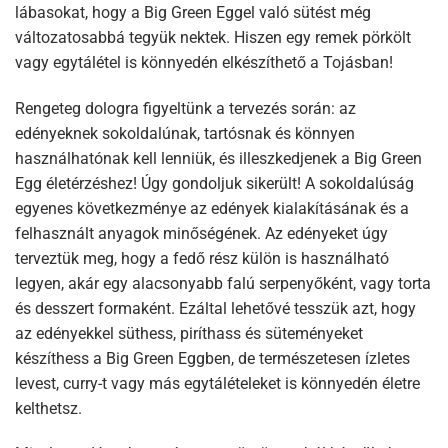
lábasokat, hogy a Big Green Eggel való sütést még
változatosabbá tegyük nektek. Hiszen egy remek pörkölt
vagy egytálétel is könnyedén elkészíthető a Tojásban!
Rengeteg dologra figyeltünk a tervezés során: az
edényeknek sokoldalúnak, tartósnak és könnyen
használhatónak kell lenniük, és illeszkedjenek a Big Green
Egg életérzéshez! Úgy gondoljuk sikerült! A sokoldalúság
egyenes következménye az edények kialakításának és a
felhasznált anyagok minőségének. Az edényeket úgy
terveztük meg, hogy a fedő rész külön is használható
legyen, akár egy alacsonyabb falú serpenyőként, vagy torta
és desszert formaként. Ezáltal lehetővé tesszük azt, hogy
az edényekkel süthess, piríthass és süteményeket
készíthess a Big Green Eggben, de természetesen ízletes
levest, curry-t vagy más egytálételeket is könnyedén életre
kelthetsz.