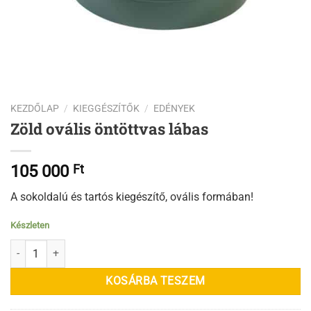
KEZDŐLAP
/
KIEGGÉSZÍTŐK
/
EDÉNYEK
Zöld ovális öntöttvas lábas
105 000
Ft
A sokoldalú és tartós kiegészítő, ovális formában!
Készleten
Zöld ovális öntöttvas lábas mennyiség
KOSÁRBA TESZEM