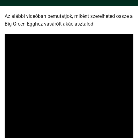
Az alábbi videóban bemutatjok, miként szerelheted össze a
Big Green Egghez vásárólt akác asztalod!