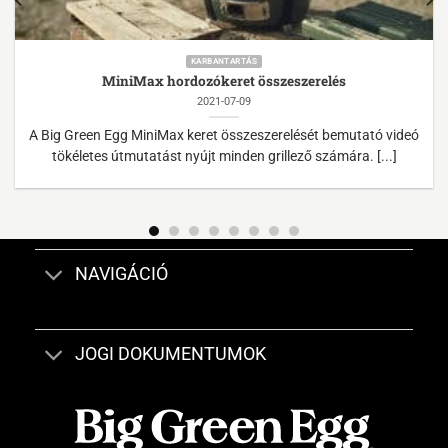
KARBANTARTÁS
MiniMax hordozókeret összeszerelés
2021-07-09
A Big Green Egg MiniMax keret összeszerelését bemutató videó
tökéletes útmutatást nyújt minden grillező számára. [...]
NAVIGÁCIÓ
JOGI DOKUMENTUMOK