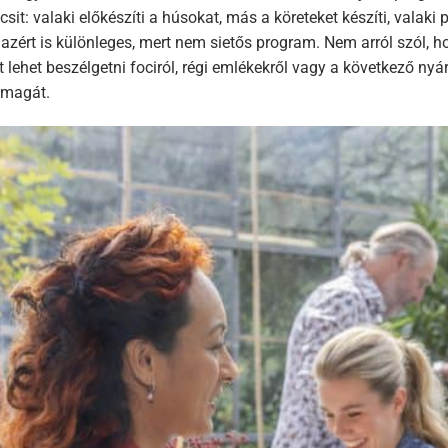
it: valaki előkészíti a húsokat, más a köreteket készíti, valaki 
azért is különleges, mert nem sietős program. Nem arról szól, h
 lehet beszélgetni fociról, régi emlékekről vagy a következő nyári 
 magát.