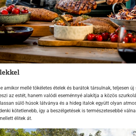
lekkel
ikor mellé tökéletes ételek és barátok társulnak, teljesen új s
i az estét, hanem valódi eseménnyé alakítja a közös szurkolást
 lassan sülő húsok látványa és a hideg italok együtt olyan atm
ndenki kötetlenebb, így a beszélgetések is természetesebbé váln
llett élitek át.