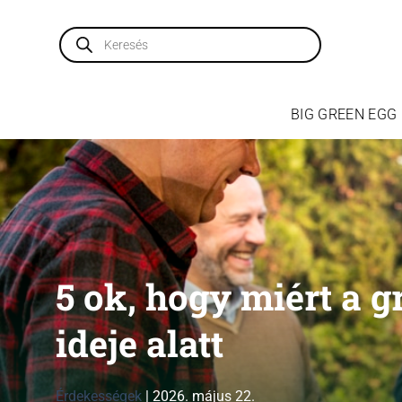
Skip
to
Products
search
content
BIG GREEN EGG
5 ok, hogy miért a g
ideje alatt
Érdekességek
|
2026. május 22.