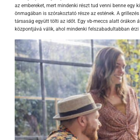
az embereket, mert mindenki részt tud venni benne egy kics
önmagában is szórakoztató része az estének. A grillezés 
társaság együtt tölti az időt. Egy vb-meccs alatt órákon át
központjává válik, ahol mindenki felszabadultabban érzi