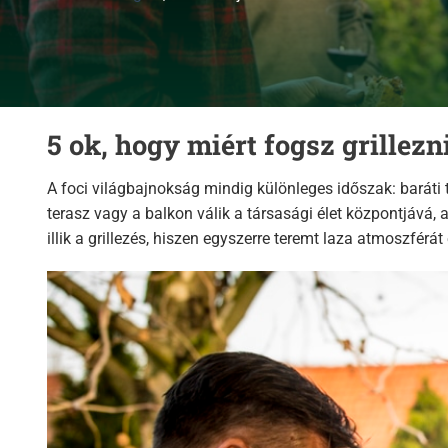
5 ok, hogy miért fogsz grillezni
A foci világbajnokság mindig különleges időszak: baráti t
terasz vagy a balkon válik a társasági élet központjává,
illik a grillezés, hiszen egyszerre teremt laza atmoszfér