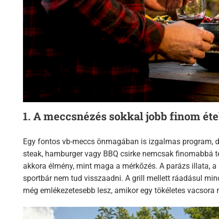
1. A meccsnézés sokkal jobb finom éte
Egy fontos vb-meccs önmagában is izgalmas program, de am
steak, hamburger vagy BBQ csirke nemcsak finomabbá tesz
akkora élmény, mint maga a mérkőzés. A parázs illata, a
sportbár nem tud visszaadni. A grill mellett ráadásul mi
még emlékezetesebb lesz, amikor egy tökéletes vacsora me