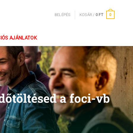
0
BELÉPÉS
KOSÁR /
0
FT
IÓS AJÁNLATOK
dőtöltésed a foci-vb