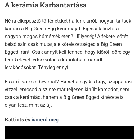
A kerámia Karbantartása
Néha elképesztő történeteket hallunk arról, hogyan tartsuk
karban a Big Green Egg kerámiáját. Égessük tisztára
nagyon magas hőmérsékleten? Hülyeség! A fekete, sötét
belső szín csak mutatja elkötelezettséged a Big Green
Egged iránt. Csak annyit kell tenned, hogy időről időre egy
fém kefével ledörzsölöd a kupolában maradt
lerakódásokat. Tényleg ennyi.
És a külső zöld bevonat? Ha néha egy kis lágy, szappanos
vízzel lemosod a szinte már teljesen kihűlt kamadot, nem
csak a kerámiád, hanem a Big Green Egged kinézete is
olyan lesz, mint az új.
Kattints és
ismerd meg