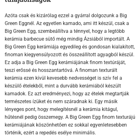
Azóta csak és kizárólag ezzel a gyárral dolgozunk a Big
Green Eggnél. Az egyetlen kamado, ami itt készül, csak a
Big Green Egg, szembeállítva a ténnyel, hogy a legtöbb
kerámia barbecue sütő még mindig Ázsiából importált. A
Big Green Egg kerámiája egyedileg és gondosan kialakított,
finoman kiegyensúlyozott és összeállított agyagból készül.
Ez adja a Big Green Egg kerámiájának finom textúráját,
teszi erőssé és hosszantartóvá. A finoman texturált
kerámia ezen kívül kevesebb nedvességet is szív fel a
készülő ételekből, mint a durvább kerámiából készült
kamadok. Ez azt eredményezi, hogy az ételek megtartják
természetes ízüket és nem száradnak ki. Egy másik
lényeges pont, hogy melegítésnél a kerámia kitágul,
hűtésnél pedig összemegy. A Big Green Egg finom texturájú
kerámiájának köszönhetően ez sokkal egyenletesebben
történik, ezért a repedés esélye minimális.