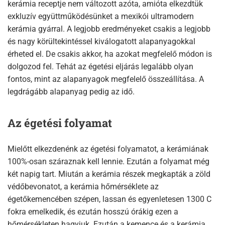
kerámia receptje nem változott azóta, amióta elkezdtük
exkluzív együttműködésünket a mexikói ultramodern
kerámia gyárral. A legjobb eredményeket csakis a legjobb
és nagy körültekintéssel kiválogatott alapanyagokkal
érheted el. De csakis akkor, ha azokat megfelelő módon is
dolgozod fel. Tehát az égetési eljárás legalább olyan
fontos, mint az alapanyagok megfelelő összeállítása. A
legdrágább alapanyag pedig az idő.
Az égetési folyamat
Mielőtt elkezdenénk az égetési folyamatot, a kerámiának
100%-osan száraznak kell lennie. Ezután a folyamat még
két napig tart. Miután a kerámia részek megkapták a zöld
védőbevonatot, a kerámia hőmérséklete az
égetőkemencében szépen, lassan és egyenletesen 1300 C
fokra emelkedik, és ezután hosszú órákig ezen a
hőmérsékleten hagyjuk. Ezután a kemence és a kerámia