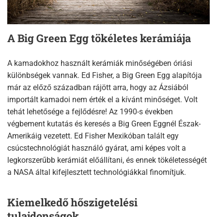
A Big Green Egg tökéletes kerámiája
A kamadokhoz használt kerámiák minőségében óriási
különbségek vannak. Ed Fisher, a Big Green Egg alapítója
már az előző században rájött arra, hogy az Ázsiából
importált kamadoi nem érték el a kívánt minőséget. Volt
tehát lehetősége a fejlődésre! Az 1990-s években
végbement kutatás és keresés a Big Green Eggnél Észak-
Amerikáig vezetett. Ed Fisher Mexikóban talált egy
csúcstechnológiát használó gyárat, ami képes volt a
legkorszerűbb kerámiát előállítani, és ennek tökéletességét
a NASA által kifejlesztett technológiákkal finomítjuk.
Kiemelkedő hőszigetelési
tulajdonságok