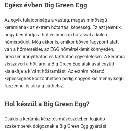
Egész évben Big Green Egg
Az egyik tulajdonsága a vastag, magas minőségű
kerámiának az extrém hőtartási képesség. Ez azt jelentik,
hogy benntartja a hőt és nincs rá hatással a külső
hőmérséklet. Még akkor is, amikor bőven fagypont alatt
van a hőmérséklet, az EGG hőmérsékletét könnyedén,
precízen irányíthatod és tarthatod egyenletesen. A kerámia
visszaveri a hőt, ami a Big Green Egg alakjával együtt
kialakítja a kívánt hőáramlást. Az extrém hőtartó
képességnek köszönhetően pedig nagyon kis mennyiségű
faszénnel is sokáig süthetsz.
Hol készül a Big Green Egg?
Csakis a kerámia készítés művészetében legjobb
szakemberek dolgoznak a Big Green Egg gyártási