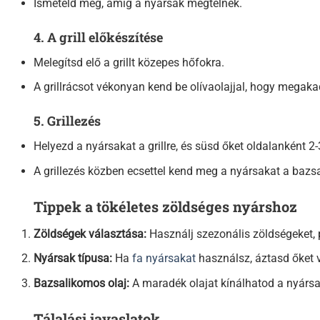
Ismételd meg, amíg a nyársak megtelnek.
4. A grill előkészítése
Melegítsd elő a grillt közepes hőfokra.
A grillrácsot vékonyan kend be olívaolajjal, hogy megaka
5. Grillezés
Helyezd a nyársakat a grillre, és süsd őket oldalanként 
A grillezés közben ecsettel kend meg a nyársakat a bazsa
Tippek a tökéletes zöldséges nyárshoz
Zöldségek választása:
Használj szezonális zöldségeket, p
Nyársak típusa:
Ha
fa nyársakat
használsz, áztasd őket v
Bazsalikomos olaj:
A maradék olajat kínálhatod a nyársak
Tálalási javaslatok