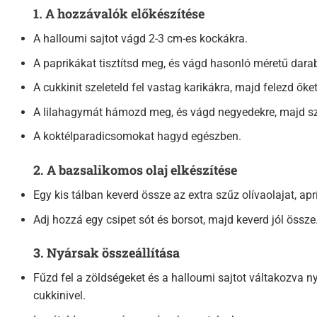
1. A hozzávalók előkészítése
A halloumi sajtot vágd 2-3 cm-es kockákra.
A paprikákat tisztítsd meg, és vágd hasonló méretű dara
A cukkinit szeleteld fel vastag karikákra, majd felezd őket
A lilahagymát hámozd meg, és vágd negyedekre, majd sze
A koktélparadicsomokat hagyd egészben.
2. A bazsalikomos olaj elkészítése
Egy kis tálban keverd össze az extra szűz olívaolajat, ap
Adj hozzá egy csipet sót és borsot, majd keverd jól össze
3. Nyársak összeállítása
Fűzd fel a zöldségeket és a halloumi sajtot váltakozva 
cukkinivel.