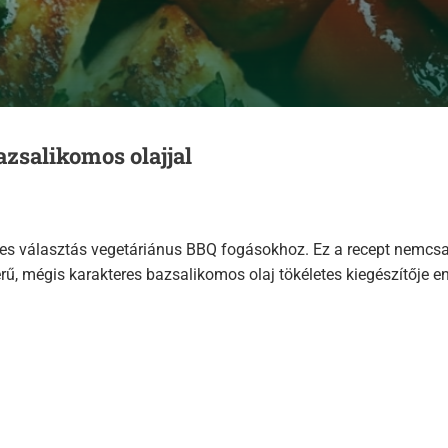
zsalikomos olajjal
tes választás vegetáriánus BBQ fogásokhoz. Ez a recept nemcsak 
rű, mégis karakteres bazsalikomos olaj tökéletes kiegészítője e