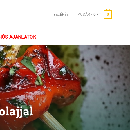
0
BELÉPÉS
KOSÁR /
0
FT
IÓS AJÁNLATOK
lajjal