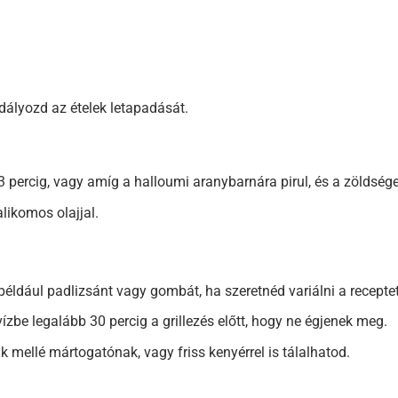
dályozd az ételek letapadását.
2-3 percig, vagy amíg a halloumi aranybarnára pirul, és a zölds
likomos olajjal.
éldául padlizsánt vagy gombát, ha szeretnéd variálni a receptet
ízbe legalább 30 percig a grillezés előtt, hogy ne égjenek meg.
 mellé mártogatónak, vagy friss kenyérrel is tálalhatod.