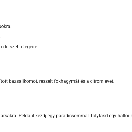
bokra.
.
dd szét rétegeire.
rított bazsalikomot, reszelt fokhagymát és a citromlevet.
.
nyársakra. Például kezdj egy paradicsommal, folytasd egy hallou