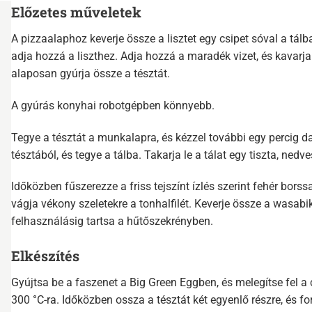
Előzetes műveletek
A pizzaalaphoz keverje össze a lisztet egy csipet sóval a tál
adja hozzá a liszthez. Adja hozzá a maradék vizet, és kavarja
alaposan gyúrja össze a tésztát.
A gyúrás konyhai robotgépben könnyebb.
Tegye a tésztát a munkalapra, és kézzel további egy percig d
tésztából, és tegye a tálba. Takarja le a tálat egy tiszta, nedv
Időközben fűszerezze a friss tejszínt ízlés szerint fehér bors
vágja vékony szeletekre a tonhalfilét. Keverje össze a wasabi
felhasználásig tartsa a hűtőszekrényben.
Elkészítés
Gyújtsa be a faszenet a Big Green Eggben, és melegítse fel a 
300 °C-ra. Időközben ossza a tésztát két egyenlő részre, és f