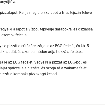
tanyújtóval.
pizzalapot. Kenje meg a pizzalapot a friss tejszín felével.
egye ki a lapot a vízből, tépkedje darabokra, és oszlassa
dicsomok felét is.
e a pizzát a sütőkőre, zárja le az EGG fedelét, és kb. 5
dik labdát, és azonos módon adja hozzá a feltétet.
ja le az EGG fedelét. Vegye ki a pizzát az EGG-ből, és
jat spriccelje a pizzára, és szórja rá a wakame felét.
 pizzát a kompakt pizzavágó késsel.