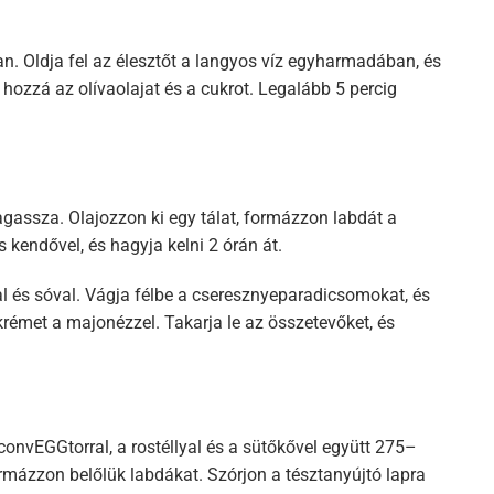
ban. Oldja fel az élesztőt a langyos víz egyharmadában, és
 hozzá az olívaolajat és a cukrot. Legalább 5 percig
agassza. Olajozzon ki egy tálat, formázzon labdát a
es kendővel, és hagyja kelni 2 órán át.
sal és sóval. Vágja félbe a cseresznyeparadicsomokat, és
krémet a majonézzel. Takarja le az összetevőket, és
convEGGtorral, a rostéllyal és a sütőkővel együtt 275–
ormázzon belőlük labdákat. Szórjon a tésztanyújtó lapra