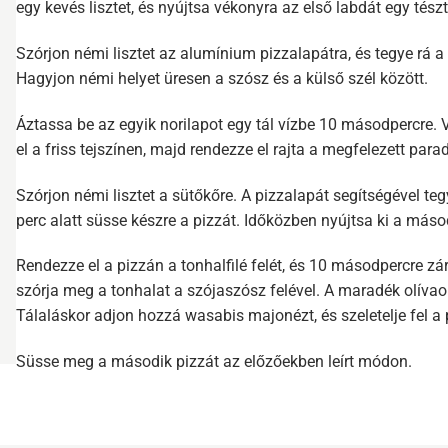
egy kevés lisztet, és nyújtsa vékonyra az első labdát egy tész
Szórjon némi lisztet az alumínium pizzalapátra, és tegye rá a 
Hagyjon némi helyet üresen a szósz és a külső szél között.
Áztassa be az egyik norilapot egy tál vízbe 10 másodpercre. V
el a friss tejszínen, majd rendezze el rajta a megfelezett para
Szórjon némi lisztet a sütőkőre. A pizzalapát segítségével tegy
perc alatt süsse készre a pizzát. Időközben nyújtsa ki a máso
Rendezze el a pizzán a tonhalfilé felét, és 10 másodpercre zár
szórja meg a tonhalat a szójaszósz felével. A maradék olívaola
Tálaláskor adjon hozzá wasabis majonézt, és szeletelje fel a
Süsse meg a második pizzát az előzőekben leírt módon.