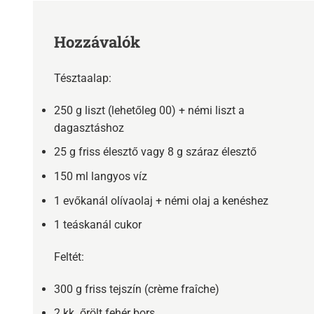
Hozzávalók
Tésztaalap:
250 g liszt (lehetőleg 00) + némi liszt a
dagasztáshoz
25 g friss élesztő vagy 8 g száraz élesztő
150 ml langyos víz
1 evőkanál olívaolaj + némi olaj a kenéshez
1 teáskanál cukor
Feltét:
300 g friss tejszín (crème fraîche)
2 kk. őrölt fehér bors