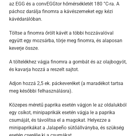
az EGG és a convEGGtor hőmérsékletét 180 °C-ra. A
páchoz darálja finomra a kávészemeket egy kézi
kávédarálóban.
Töltse a finomra őrölt kávét a többi hozzávalóval
együtt egy mozsárba, törje meg finomra, és alaposan
keverje össze.
A töltelékhez vágja finomra a gombát és az olajbogyót,
és kavarja hozzá a reszelt sajtot.
Adjon hozzá 2,5 ek. páckeveréket (a maradékot tartsa
meg későbbi felhasználásra).
Közepes méretű paprika esetén vágjon le az oldalukból
egy csíkot, minipaprikák esetén vágja le a paprika
csumáját, és távolítsa el a magokat. Helyezze a
minipaprikákat a Jalapeño sütőállványba, és szükség
esetén cserélje ki a csumákat.