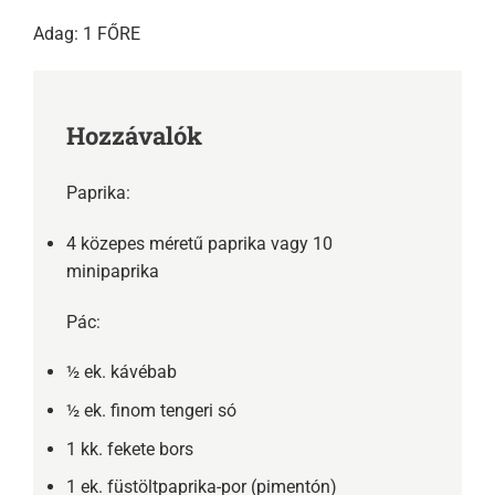
Adag: 1 FŐRE
Hozzávalók
Paprika:
4 közepes méretű paprika vagy 10
minipaprika
Pác:
½ ek. kávébab
½ ek. finom tengeri só
1 kk. fekete bors
1 ek. füstöltpaprika-por (pimentón)