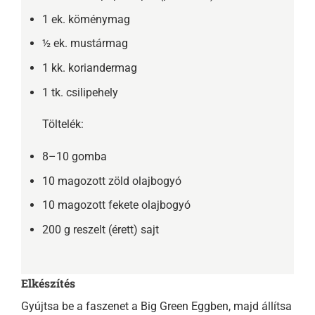
1 ek. köménymag
½ ek. mustármag
1 kk. koriandermag
1 tk. csilipehely
Töltelék:
8–10 gomba
10 magozott zöld olajbogyó
10 magozott fekete olajbogyó
200 g reszelt (érett) sajt
Elkészítés
Gyújtsa be a faszenet a Big Green Eggben, majd állítsa