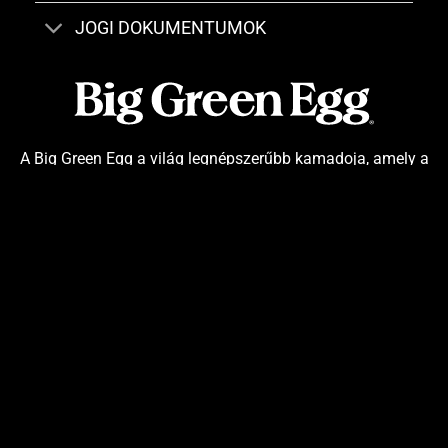
JOGI DOKUMENTUMOK
A Big Green Egg a világ legnépszerűbb kamadoja, amely a
legjobb kerámiákból készül. 1974 óta alkotunk közösen
csodás emlékeket, és a jövőben is melletted állunk. A Big
Green Egg az eredeti. Az örökzöld.
2026 ©
Big Green Egg | Minden jog fenntartva.