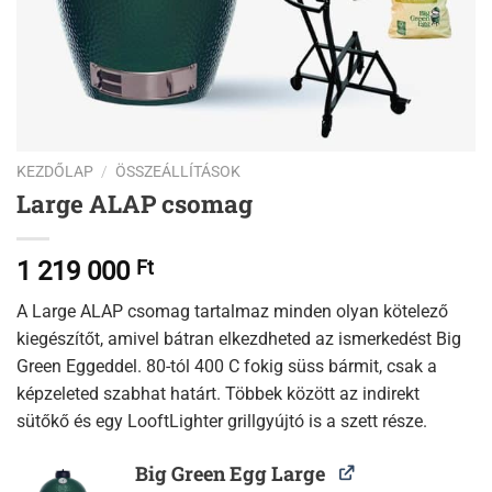
KEZDŐLAP
/
ÖSSZEÁLLÍTÁSOK
Large ALAP csomag
1 219 000
Ft
A Large A
LAP
csomag tartalmaz minden olyan kötelező
kiegészítőt, amivel bátran elkezdheted az ismerkedést Big
Green Eggeddel. 80-tól 400 C fokig süss bármit, csak a
képzeleted szabhat határt. Többek között az indirekt
sütőkő és egy LooftLighter grillgyújtó is a szett része.
Big Green Egg Large