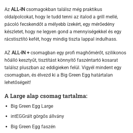
Az
ALL-IN
csomagokban találsz még praktikus
oldalpolcokat, hogy le tudd tenni az italod a grill mellé,
pácoló fecskendőt a mélyebb ízekért, egy mérőedény
készletet, hogy ne legyen gond a mennyiségekkel és egy
rácstisztító kefét, hogy mindig tiszta lappal indulhass.
AZ
ALL-IN +
csomagban egy profi maghőmérőt, szilikonos
hőálló kesztyűt, tisztítást könnyítő faszéntartó kosarat
találsz pluszban az eddigieken felül. Vigyél mindent egy
csomagban, és élvezd ki a Big Green Egg határtalan
lehetőségeit!
A Large alap csomag tartalma:
Big Green Egg Large
intEGGrált görgős állvány
Big Green Egg faszén