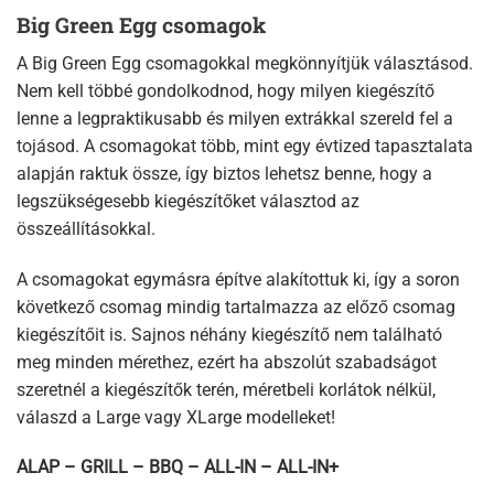
Big Green Egg csomagok
A Big Green Egg csomagokkal megkönnyítjük választásod.
Nem kell többé gondolkodnod, hogy milyen kiegészítő
lenne a legpraktikusabb és milyen extrákkal szereld fel a
tojásod. A csomagokat több, mint egy évtized tapasztalata
alapján raktuk össze, így biztos lehetsz benne, hogy a
legszükségesebb kiegészítőket választod az
összeállításokkal.
A csomagokat egymásra építve alakítottuk ki, így a soron
következő csomag mindig tartalmazza az előző csomag
kiegészítőit is. Sajnos néhány kiegészítő nem található
meg minden mérethez, ezért ha abszolút szabadságot
szeretnél a kiegészítők terén, méretbeli korlátok nélkül,
válaszd a Large vagy XLarge modelleket!
ALAP
–
GRILL
–
BBQ
–
ALL-IN
–
ALL-IN+