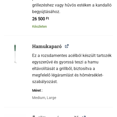
grillezéshez vagy hűvös estéken a kandalló
begyújtásához.
26 500
Ft
Készleten
Hamukaparó
Ez a rozsdamentes acélból készült tartozék
egyszerűvé és gyorssá teszi a hamu
eltávolítását a grillből, biztosítva a
megfelelő légáramlást és hőmérséklet-
szabályozást.
Méret
Medium, Large