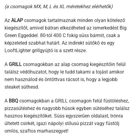
(a csomagok MX, M, L és XL méretekhez elérhetők)
Az
ALAP
csomagok tartalmaznak minden olyan kötelező
kiegészítőt, amivel bátran elkezdheted az ismerkedést Big
Green Eggeddel. 80-tól 400 C fokig süss bármit, csak a
képzeleted szabhat határt. Az indirekt sütőkő és egy
LooftLighter grillgyújtó is a szett része.
A
GRILL
csomagokban az alap csomag kiegészítőin felül
találsz védőhuzatot, hogy le tudd takarni a tojást amikor
nem használod és öntöttvas rácsot is, hogy a legjobb
steaket süthesd.
A
BBQ
csomagokban a GRILL csomagon felül füstöléshez,
pizzasütéshez és nagyobb húsok egyben sütéséhez találsz
hasznos kiegészítőket. Süss egyszerűen oldalast, trónra
ültetett csirkét, igazi nápolyi stílusú pizzát vagy füstölj
omlós, szaftos marhaszegyet!