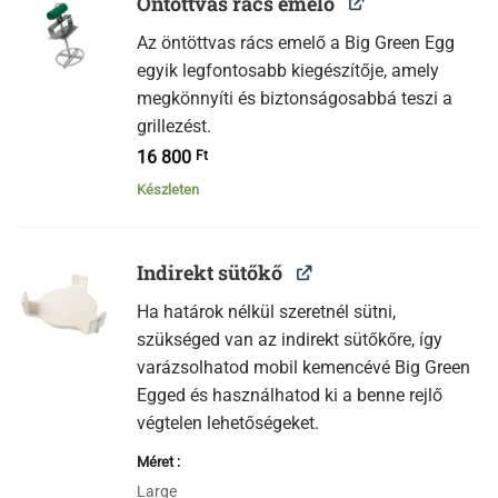
Öntöttvas rács emelő
Az öntöttvas rács emelő a Big Green Egg
egyik legfontosabb kiegészítője, amely
megkönnyíti és biztonságosabbá teszi a
grillezést.
16 800
Ft
Készleten
Indirekt sütőkő
Ha határok nélkül szeretnél sütni,
szükséged van az indirekt sütőkőre, így
varázsolhatod mobil kemencévé Big Green
Egged és használhatod ki a benne rejlő
végtelen lehetőségeket.
Méret
Large