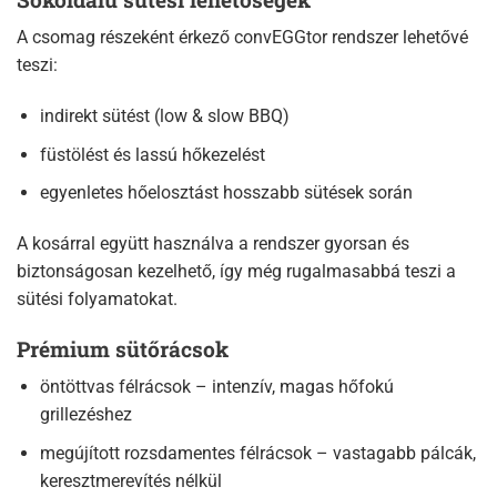
A csomag részeként érkező convEGGtor rendszer lehetővé
teszi:
indirekt sütést (low & slow BBQ)
füstölést és lassú hőkezelést
egyenletes hőelosztást hosszabb sütések során
A kosárral együtt használva a rendszer gyorsan és
biztonságosan kezelhető, így még rugalmasabbá teszi a
sütési folyamatokat.
Prémium sütőrácsok
öntöttvas félrácsok – intenzív, magas hőfokú
grillezéshez
megújított rozsdamentes félrácsok – vastagabb pálcák,
keresztmerevítés nélkül