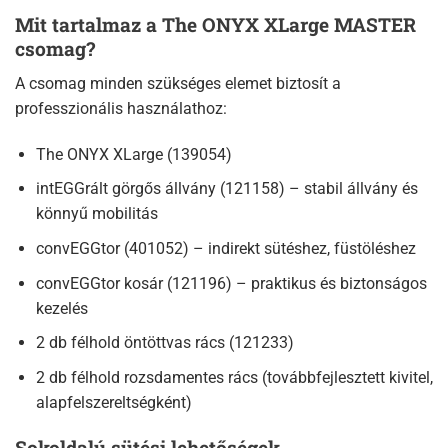
Mit tartalmaz a The ONYX XLarge MASTER
csomag?
A csomag minden szükséges elemet biztosít a
professzionális használathoz:
The ONYX XLarge (139054)
intEGGrált görgős állvány (121158) – stabil állvány és
könnyű mobilitás
convEGGtor (401052) – indirekt sütéshez, füstöléshez
convEGGtor kosár (121196) – praktikus és biztonságos
kezelés
2 db félhold öntöttvas rács (121233)
2 db félhold rozsdamentes rács (továbbfejlesztett kivitel,
alapfelszereltségként)
Sokoldalú sütési lehetőségek