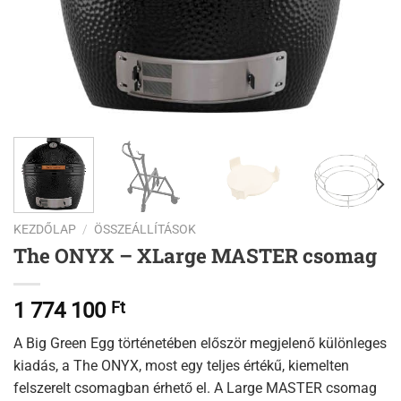
KEZDŐLAP
/
ÖSSZEÁLLÍTÁSOK
The ONYX – XLarge MASTER csomag
1 774 100
Ft
A Big Green Egg történetében először megjelenő különleges
kiadás, a The ONYX, most egy teljes értékű, kiemelten
felszerelt csomagban érhető el. A Large MASTER csomag