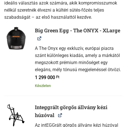
ideális választás azok számára, akik kompromisszumok
nélkül szeretnék élvezni a kültéri sütés-főzés teljes
szabadságát – az első használattól kezdve.
Big Green Egg - The ONYX - XLarge
A The Onyx egy exkluzív, európai piacra
szánt különleges kiadás, amely a márkától
megszokott prémium minőséget egy
elegáns, mély tónusú megjelenéssel ötvözi.
1 299 000
Ft
Készleten
Integgrált görgős állvány kézi
húzóval
Az intEGGrált görgős állvány kézi húzóval