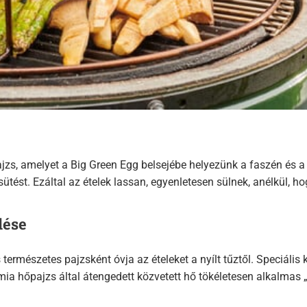
ajzs, amelyet a Big Green Egg belsejébe helyezünk a faszén és a
t sütést. Ezáltal az ételek lassan, egyenletesen sülnek, anélkül
dése
 természetes pajzsként óvja az ételeket a nyílt tűztől. Speciális
erámia hőpajzs által átengedett közvetett hő tökéletesen alkalm