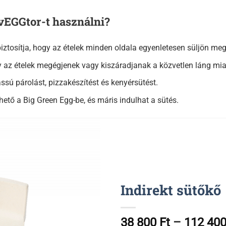
vEGGtor-t használni?
biztosítja, hogy az ételek minden oldala egyenletesen süljön meg
az ételek megégjenek vagy kiszáradjanak a közvetlen láng mia
assú párolást, pizzakészítést és kenyérsütést.
ető a Big Green Egg-be, és máris indulhat a sütés.
Indirekt sütőkő
38 800
Ft
–
112 40