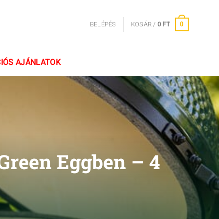
0
BELÉPÉS
KOSÁR /
0
FT
IÓS AJÁNLATOK
 Green Eggben – 4