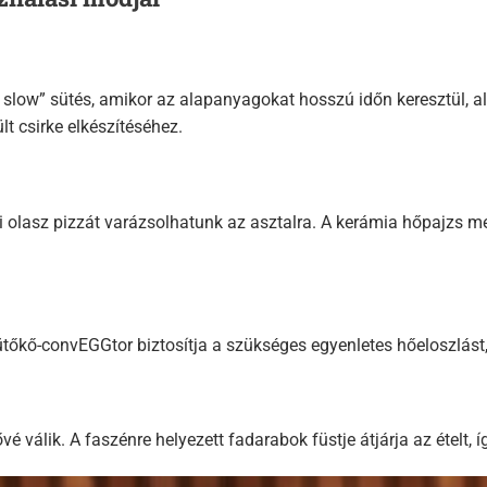
 slow” sütés, amikor az alapanyagokat hosszú időn keresztül, al
lt csirke elkészítéséhez.
azi olasz pizzát varázsolhatunk az asztalra. A kerámia hőpajzs
őkő-convEGGtor biztosítja a szükséges egyenletes hőeloszlást, 
vé válik. A faszénre helyezett fadarabok füstje átjárja az ételt,