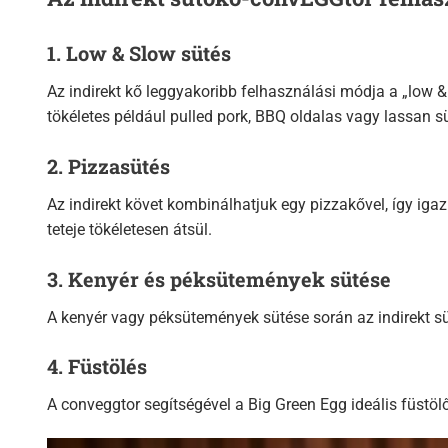
1. Low & Slow sütés
Az indirekt kő leggyakoribb felhasználási módja a „low &
tökéletes például pulled pork, BBQ oldalas vagy lassan sü
2. Pizzasütés
Az indirekt követ kombinálhatjuk egy pizzakővel, így ig
teteje tökéletesen átsül.
3. Kenyér és péksütemények sütése
A kenyér vagy péksütemények sütése során az indirekt süt
4. Füstölés
A conveggtor segítségével a Big Green Egg ideális füstölő