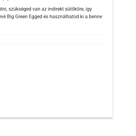
38
tni, szükséged van az indirekt sütőkőre, így
800 Ft
vé Big Green Egged és használhatod ki a benne
-
112
400 Ft