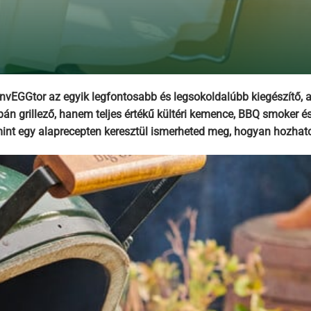
onvEGGtor az egyik legfontosabb és legsokoldalúbb kiegészítő, 
n grillező, hanem teljes értékű kültéri kemence, BBQ smoker és
amint egy alaprecepten keresztül ismerheted meg, hogyan hozhato