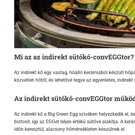
Mi az az indirekt sütőkő-convEGGtor?
Az indirekt kő egy vastag, hőálló kerámiából készült hőp
közvetlen hőtől, és lehetővé tegye az egyenletes, indirek
Az indirekt sütőkő-convEGGtor műkö
Az indirekt kő a Big Green Egg szívében helyezkedik el, és
biztosít, így az EGGet teljes értékű sütővé alakítja. A k
időn keresztül, alacsony hőmérsékleten készülnek el.