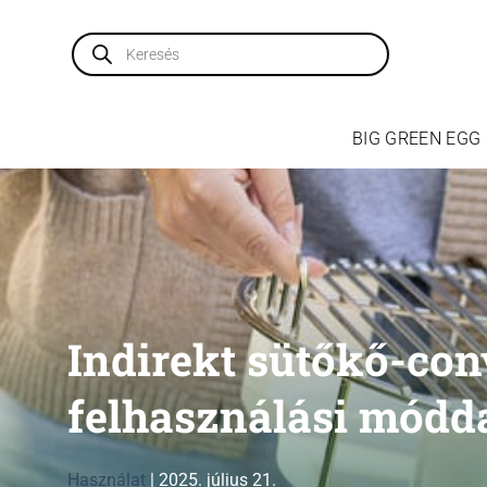
Skip
to
Products
search
content
BIG GREEN EGG
Indirekt sütőkő-con
felhasználási módd
Használat
|
2025. július 21.