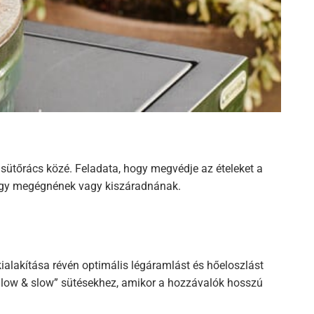
 sütőrács közé. Feladata, hogy megvédje az ételeket a
, hogy megégnének vagy kiszáradnának.
 kialakítása révén optimális légáramlást és hőeloszlást
as „low & slow” sütésekhez, amikor a hozzávalók hosszú