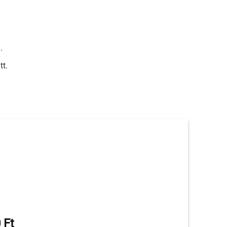
.
tt.
Ártartomány:
0
Ft