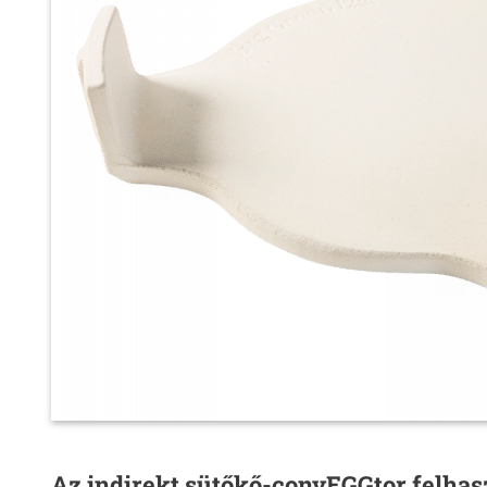
Az indirekt sütőkő-convEGGtor felhas