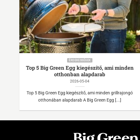
ÉRDEKESSÉGEK
c
Top 5 Big Green Egg kiegészítő, ami minden
otthonban alapdarab
2026-05-04
ci
Top 5 Big Green Egg kiegészítő, ami minden grillrajongó
otthonában alapdarab A Big Green Egg [...]