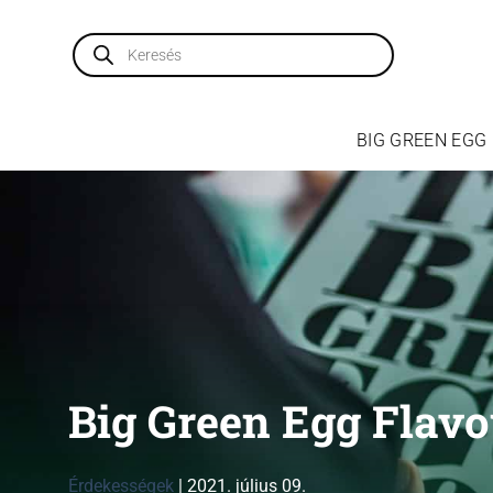
Skip
to
Products
search
content
BIG GREEN EGG
Big Green Egg Flav
Érdekességek
|
2021. július 09.