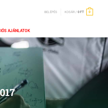
0
BELÉPÉS
KOSÁR /
0
FT
IÓS AJÁNLATOK
2017