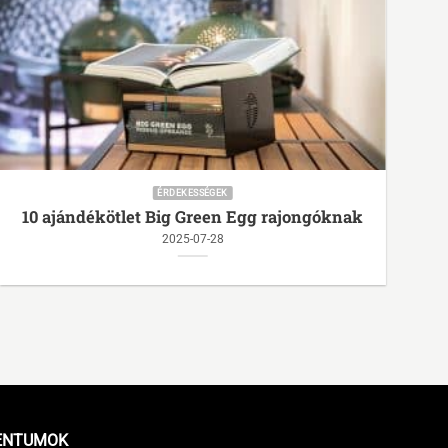
ÉRDEKESSÉGEK
10 ajándékötlet Big Green Egg rajongóknak
2025-07-28
A 
az
ENTUMOK