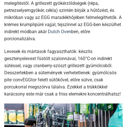
melegítéstől. A grillezett gyökérzöldségek (répa,
petrezselyemgyökér, cékla) szintén bírják a hűtőzést, és
mikróban vagy az EGG maradékhőjében felmelegíthetők. A
krémes krumplipüré vajjal, tejszínnel az EGG-ben készülhet
indirekt módban akár
Dutch Oven
ben, előre
porcionalizálva.​
Levesek és mártások fagyaszthatók: készíts
gesztenyelevest füstölt szalonnával, 160°C-on indirekt
sütéssel, vagy cranberry-szószt grillezett gyümölcsből.
Desszertekben a sütemények verhetetlenek: gyümölcsös
pite convEGGtor felett sütőkővel, előre sütve, csak
porcukorral megszórva tálalva. Ezekkel a trükkökkel
karácsony este már csak a friss elemekre koncentrálhatsz!