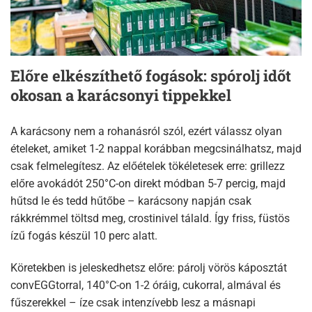
Előre elkészíthető fogások: spórolj időt
okosan a karácsonyi tippekkel
A karácsony nem a rohanásról szól, ezért válassz olyan
ételeket, amiket 1-2 nappal korábban megcsinálhatsz, majd
csak felmelegítesz. Az előételek tökéletesek erre: grillezz
előre avokádót 250°C-on direkt módban 5-7 percig, majd
hűtsd le és tedd hűtőbe – karácsony napján csak
rákkrémmel töltsd meg, crostinivel tálald. Így friss, füstös
ízű fogás készül 10 perc alatt.​
Köretekben is jeleskedhetsz előre: párolj vörös káposztát
convEGGtorral, 140°C-on 1-2 óráig, cukorral, almával és
fűszerekkel – íze csak intenzívebb lesz a másnapi