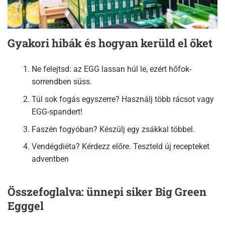
Gyakori hibák és hogyan kerüld el őket
Ne felejtsd: az EGG lassan húl le, ezért hőfok-
sorrendben süss.
Túl sok fogás egyszerre? Használj több rácsot vagy
EGG-spandert!
Faszén fogyóban? Készülj egy zsákkal többel.
Vendégdiéta? Kérdezz előre. Teszteld új recepteket
adventben
Összefoglalva: ünnepi siker Big Green
Egggel