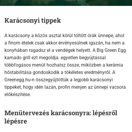
Karácsonyi tippek
A karácsony a közös asztal körül töltött órák ünnepe, ahol
a finom ételek csak akkor érvényesülnek igazán, ha nem a
konyhában ragadsz el a vendégek helyett. A Big Green Egg
kamado grill ezt megoldja: egyetlen begyújtással
többfogásos menüt hozhatsz össze, miközben a kerámia
hőstabilitása gondoskodik a tökéletes eredményről. A
Greenegg.hu-n összegyűjtöttük a legjobb karácsonyi
tippeket, hogy idén lazán, profin menjen az ünnepi vacsora
előkészítése.​
Menütervezés karácsonyra: lépésről
lépésre