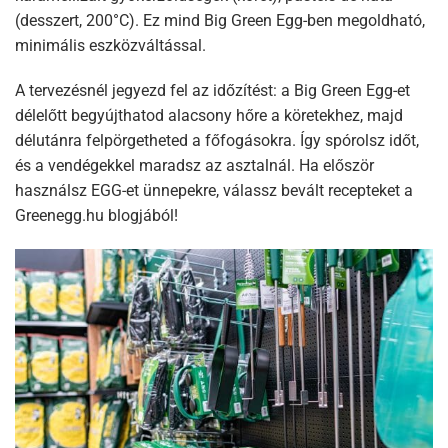
(desszert, 200°C). Ez mind Big Green Egg-ben megoldható,
minimális eszközváltással.​
A tervezésnél jegyezd fel az időzítést: a Big Green Egg-et
délelőtt begyújthatod alacsony hőre a köretekhez, majd
délutánra felpörgetheted a főfogásokra. Így spórolsz időt,
és a vendégekkel maradsz az asztalnál. Ha először
használsz EGG-et ünnepekre, válassz bevált recepteket a
Greenegg.hu blogjából!