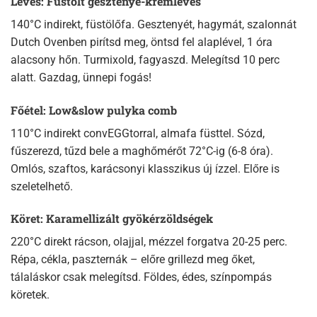
Leves: Füstölt gesztenye-krémleves
140°C indirekt, füstölőfa. Gesztenyét, hagymát, szalonnát
Dutch Ovenben pirítsd meg, öntsd fel alaplével, 1 óra
alacsony hőn. Turmixold, fagyaszd. Melegítsd 10 perc
alatt. Gazdag, ünnepi fogás!
Főétel: Low&slow pulyka comb
110°C indirekt convEGGtorral, almafa füsttel. Sózd,
fűszerezd, tűzd bele a maghőmérőt 72°C-ig (6-8 óra).
Omlós, szaftos, karácsonyi klasszikus új ízzel. Előre is
szeletelhető.​
Köret: Karamellizált gyökérzöldségek
220°C direkt rácson, olajjal, mézzel forgatva 20-25 perc.
Répa, cékla, paszternák – előre grillezd meg őket,
tálaláskor csak melegítsd. Földes, édes, színpompás
köretek.​