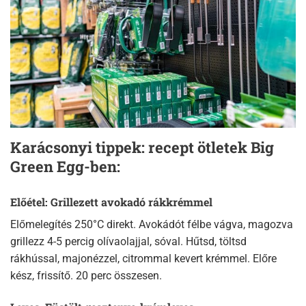
Karácsonyi tippek: recept ötletek Big
Green Egg-ben:
Előétel: Grillezett avokadó rákkrémmel
Előmelegítés 250°C direkt. Avokádót félbe vágva, magozva
grillezz 4-5 percig olívaolajjal, sóval. Hűtsd, töltsd
rákhússal, majonézzel, citrommal kevert krémmel. Előre
kész, frissítő. 20 perc összesen.​