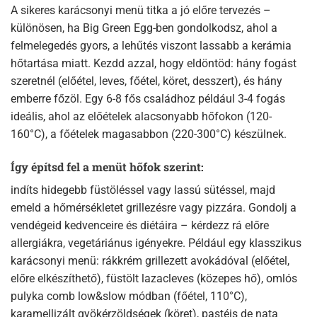
A sikeres karácsonyi menü titka a jó előre tervezés –
különösen, ha Big Green Egg-ben gondolkodsz, ahol a
felmelegedés gyors, a lehűtés viszont lassabb a kerámia
hőtartása miatt. Kezdd azzal, hogy eldöntöd: hány fogást
szeretnél (előétel, leves, főétel, köret, desszert), és hány
emberre főzöl. Egy 6-8 fős családhoz például 3-4 fogás
ideális, ahol az előételek alacsonyabb hőfokon (120-
160°C), a főételek magasabbon (220-300°C) készülnek.​
Így építsd fel a menüt hőfok szerint:
indíts hidegebb füstöléssel vagy lassú sütéssel, majd
emeld a hőmérsékletet grillezésre vagy pizzára. Gondolj a
vendégeid kedvenceire és diétáira – kérdezz rá előre
allergiákra, vegetáriánus igényekre. Például egy klasszikus
karácsonyi menü: rákkrém grillezett avokádóval (előétel,
előre elkészíthető), füstölt lazacleves (közepes hő), omlós
pulyka comb low&slow módban (főétel, 110°C),
karamellizált gyökérzöldségek (köret), pastéis de nata