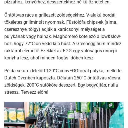
pizzához, kenyérhez, desszertekhez nélkülözhetetlen.
Öntöttvas rács a grillezett zöldségekhez, V-alakú bordái
tökéletes grillmintát nyomnak. Füstölőfa chips-ek (alma,
cseresznye, tölgy) adják a karácsonyi mélységet a
pulykának vagy halnak. Maghőmérő kötelező a low&slow-
hoz, hogy 72°C-on vedd ki a húst. A Greenegg.hu-n mindez
raktárról elérhető! Ezekkel az EGG egy valóságos ünnepi
konyha lesz, ahol minden fogás időben kész.​
Példa setup: délelőtt 120°C convEGGtorral pulyka, mellette
Dutch Ovenben káposzta. Délután 250°C öntöttvas rácsra
zöldségek, 200°C sütőkőre desszert. Egy begyújtás, nulla
stressz.​ Tervezz előre!