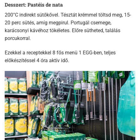
Desszert: Pastéis de nata
200°C indirekt sütőkővel. Tésztát krémmel töltsd meg, 15-
20 perc sütés, amíg megpirul. Portugál csemege,
karácsonyi kávéhoz tökéletes. Előre sütheted, találás
porcukorral.
Ezekkel a receptekkel 8 fős menü 1 EGG-ben, teljes
előkészítéssel 4 óra aktív idő.​