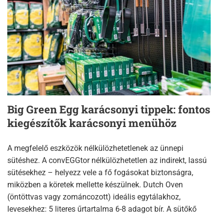
Big Green Egg karácsonyi tippek: fontos
kiegészítők karácsonyi menühöz
A megfelelő eszközök nélkülözhetetlenek az ünnepi
sütéshez. A convEGGtor nélkülözhetetlen az indirekt, lassú
sütésekhez – helyezz vele a fő fogásokat biztonságra,
miközben a köretek mellette készülnek. Dutch Oven
(öntöttvas vagy zománcozott) ideális egytálakhoz,
levesekhez: 5 literes űrtartalma 6-8 adagot bír. A sütőkő