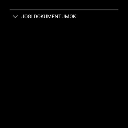
JOGI DOKUMENTUMOK
A Big Green Egg a világ legnépszerűbb kamadoja, amely a
legjobb kerámiákból készül. 1974 óta alkotunk közösen
csodás emlékeket, és a jövőben is melletted állunk. A Big
Green Egg az eredeti. Az örökzöld.