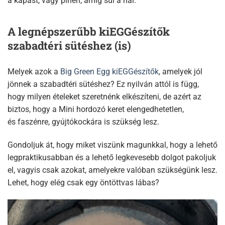
a kapást, vagy pihen, amíg sül a hal.
A legnépszerűbb kiEGGészítők
szabadtéri sütéshez (is)
Melyek azok a
Big Green Egg kiEGGészítők
, amelyek jól
jönnek a szabadtéri sütéshez? Ez nyilván attól is függ,
hogy milyen ételeket szeretnénk elkészíteni, de azért az
biztos, hogy a Mini hordozó keret elengedhetetlen,
és faszénre, gyújtókockára is szükség lesz.
Gondoljuk át, hogy miket viszünk magunkkal, hogy a lehető
legpraktikusabban és a lehető legkevesebb dolgot pakoljuk
el, vagyis csak azokat, amelyekre valóban szükségünk lesz.
Lehet, hogy elég csak egy öntöttvas lábas?