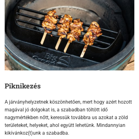
Piknikezés
A járványhelyzetnek köszönhetően, mert hogy azért hozott
magával jó dolgokat is, a szabadban töltött idő
nagymértékben nőtt, keressük továbbra us azokat a zöld
területeket, helyeket, ahol együtt lehetünk. Mindannyian
kikívánkoz(t)unk a szabadba.