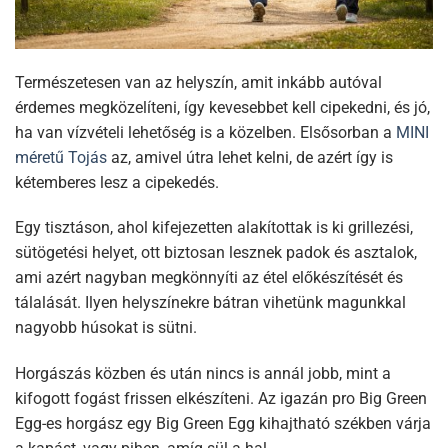
Természetesen van az helyszín, amit inkább autóval
érdemes megközelíteni, így kevesebbet kell cipekedni, és jó,
ha van vízvételi lehetőség is a közelben. Elsősorban a
MINI
méretű Tojás
az, amivel útra lehet kelni, de azért így is
kétemberes lesz a cipekedés.
Egy tisztáson, ahol kifejezetten alakítottak is ki grillezési,
sütögetési helyet, ott biztosan lesznek padok és asztalok,
ami azért nagyban megkönnyíti az étel előkészítését és
tálalását. Ilyen helyszínekre bátran vihetünk magunkkal
nagyobb húsokat is sütni.
Horgászás közben és után nincs is annál jobb, mint a
kifogott fogást frissen elkészíteni. Az igazán pro Big Green
Egg-es horgász egy Big Green Egg kihajtható székben várja