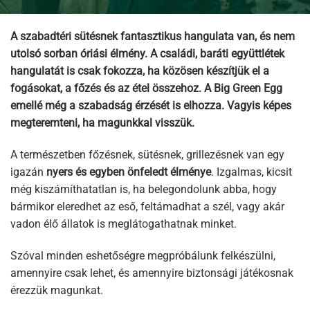
A szabadtéri sütésnek fantasztikus hangulata van, és nem
utolsó sorban óriási élmény. A családi, baráti együttlétek
hangulatát is csak fokozza, ha közösen készítjük el a
fogásokat, a főzés és az étel összehoz. A Big Green Egg
emellé még a szabadság érzését is elhozza. Vagyis képes
megteremteni, ha magunkkal visszük.
A természetben főzésnek, sütésnek, grillezésnek van egy
igazán
nyers és egyben önfeledt élménye
. Izgalmas, kicsit
még kiszámíthatatlan is, ha belegondolunk abba, hogy
bármikor eleredhet az eső, feltámadhat a szél, vagy akár
vadon élő állatok is meglátogathatnak minket.
Szóval minden eshetőségre megpróbálunk felkészülni,
amennyire csak lehet, és amennyire biztonsági játékosnak
érezzük magunkat.