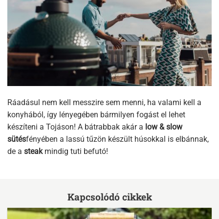
Ráadásul nem kell messzire sem menni, ha valami kell a
konyhából, így lényegében bármilyen fogást el lehet
készíteni a Tojáson! A bátrabbak akár a
low & slow
sütés
fényében a lassú tűzön készült húsokkal is elbánnak,
de a
steak
mindig tuti befutó!
Kapcsolódó cikkek