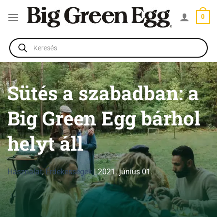
Skip
0
to
content
Products
search
Sütés a szabadban: a
Big Green Egg bárhol
helyt áll
Használat
,
Érdekességek
|
2021. június 01.