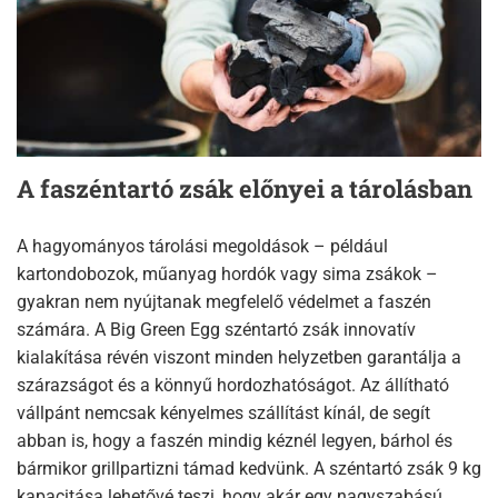
A faszéntartó zsák előnyei a tárolásban
A hagyományos tárolási megoldások – például
kartondobozok, műanyag hordók vagy sima zsákok –
gyakran nem nyújtanak megfelelő védelmet a faszén
számára. A Big Green Egg széntartó zsák innovatív
kialakítása révén viszont minden helyzetben garantálja a
szárazságot és a könnyű hordozhatóságot. Az állítható
vállpánt nemcsak kényelmes szállítást kínál, de segít
abban is, hogy a faszén mindig kéznél legyen, bárhol és
bármikor grillpartizni támad kedvünk. A széntartó zsák 9 kg
kapacitása lehetővé teszi, hogy akár egy nagyszabású