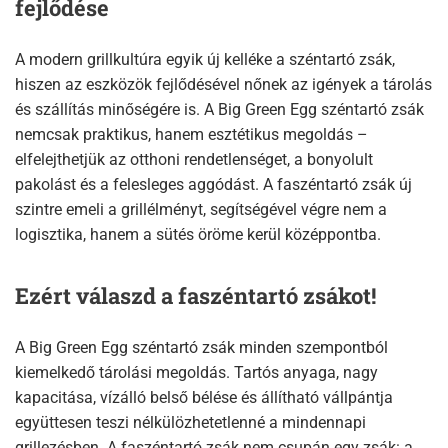
fejlődése
A modern grillkultúra egyik új kelléke a széntartó zsák,
hiszen az eszközök fejlődésével nőnek az igények a tárolás
és szállítás minőségére is. A Big Green Egg széntartó zsák
nemcsak praktikus, hanem esztétikus megoldás –
elfelejthetjük az otthoni rendetlenséget, a bonyolult
pakolást és a felesleges aggódást. A faszéntartó zsák új
szintre emeli a grillélményt, segítségével végre nem a
logisztika, hanem a sütés öröme kerül középpontba.
Ezért válaszd a faszéntartó zsákot!
A Big Green Egg széntartó zsák minden szempontból
kiemelkedő tárolási megoldás. Tartós anyaga, nagy
kapacitása, vízálló belső bélése és állítható vállpántja
együttesen teszi nélkülözhetetlenné a mindennapi
grillezésben. A faszéntartó zsák nem csupán egy zsák: a