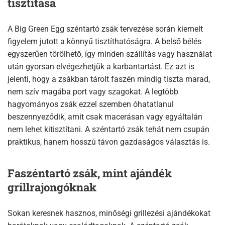
tisztítása
A Big Green Egg széntartó zsák tervezése során kiemelt
figyelem jutott a könnyű tisztíthatóságra. A belső bélés
egyszerűen törölhető, így minden szállítás vagy használat
után gyorsan elvégezhetjük a karbantartást. Ez azt is
jelenti, hogy a zsákban tárolt faszén mindig tiszta marad,
nem szív magába port vagy szagokat. A legtöbb
hagyományos zsák ezzel szemben óhatatlanul
beszennyeződik, amit csak macerásan vagy egyáltalán
nem lehet kitisztítani. A széntartó zsák tehát nem csupán
praktikus, hanem hosszú távon gazdaságos választás is.
Faszéntartó zsák, mint ajándék
grillrajongóknak
Sokan keresnek hasznos, minőségi grillezési ajándékokat