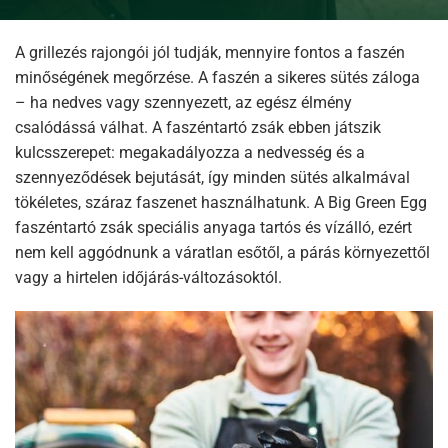
A grillezés rajongói jól tudják, mennyire fontos a faszén
minőségének megőrzése. A faszén a sikeres sütés záloga
– ha nedves vagy szennyezett, az egész élmény
csalódássá válhat. A faszéntartó zsák ebben játszik
kulcsszerepet: megakadályozza a nedvesség és a
szennyeződések bejutását, így minden sütés alkalmával
tökéletes, száraz faszenet használhatunk. A Big Green Egg
faszéntartó zsák speciális anyaga tartós és vízálló, ezért
nem kell aggódnunk a váratlan esőtől, a párás környezettől
vagy a hirtelen időjárás-változásoktól.