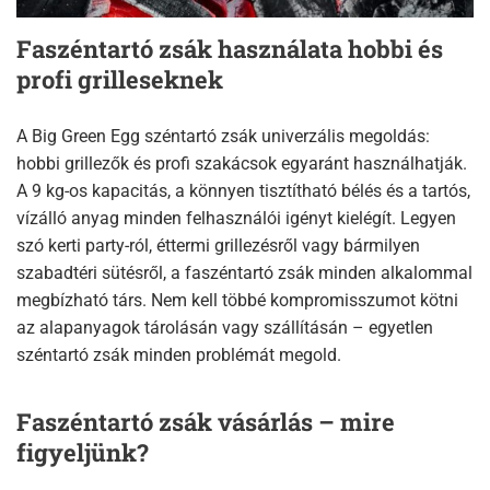
Faszéntartó zsák használata hobbi és
profi grilleseknek
A Big Green Egg széntartó zsák univerzális megoldás:
hobbi grillezők és profi szakácsok egyaránt használhatják.
A 9 kg-os kapacitás, a könnyen tisztítható bélés és a tartós,
vízálló anyag minden felhasználói igényt kielégít. Legyen
szó kerti party-ról, éttermi grillezésről vagy bármilyen
szabadtéri sütésről, a faszéntartó zsák minden alkalommal
megbízható társ. Nem kell többé kompromisszumot kötni
az alapanyagok tárolásán vagy szállításán – egyetlen
széntartó zsák minden problémát megold.
Faszéntartó zsák vásárlás – mire
figyeljünk?