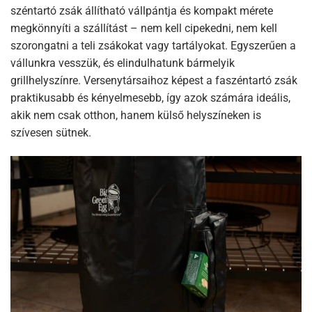
széntartó zsák állítható vállpántja és kompakt mérete
megkönnyíti a szállítást – nem kell cipekedni, nem kell
szorongatni a teli zsákokat vagy tartályokat. Egyszerűen a
vállunkra vesszük, és elindulhatunk bármelyik
grillhelyszínre. Versenytársaihoz képest a faszéntartó zsák
praktikusabb és kényelmesebb, így azok számára ideális,
akik nem csak otthon, hanem külső helyszíneken is
szívesen sütnek.