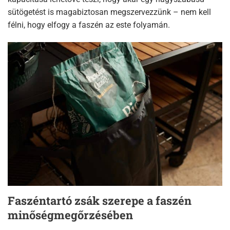
sütögetést is magabiztosan megszervezzünk – nem kell
félni, hogy elfogy a faszén az este folyamán.
Faszéntartó zsák szerepe a faszén
minőségmegőrzésében