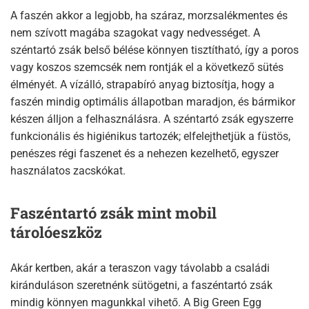
A faszén akkor a legjobb, ha száraz, morzsalékmentes és
nem szívott magába szagokat vagy nedvességet. A
széntartó zsák belső bélése könnyen tisztítható, így a poros
vagy koszos szemcsék nem rontják el a következő sütés
élményét. A vízálló, strapabíró anyag biztosítja, hogy a
faszén mindig optimális állapotban maradjon, és bármikor
készen álljon a felhasználásra. A széntartó zsák egyszerre
funkcionális és higiénikus tartozék; elfelejthetjük a füstös,
penészes régi faszenet és a nehezen kezelhető, egyszer
használatos zacskókat.
Faszéntartó zsák mint mobil
tárolóeszköz
Akár kertben, akár a teraszon vagy távolabb a családi
kiránduláson szeretnénk sütögetni, a faszéntartó zsák
mindig könnyen magunkkal vihető. A Big Green Egg