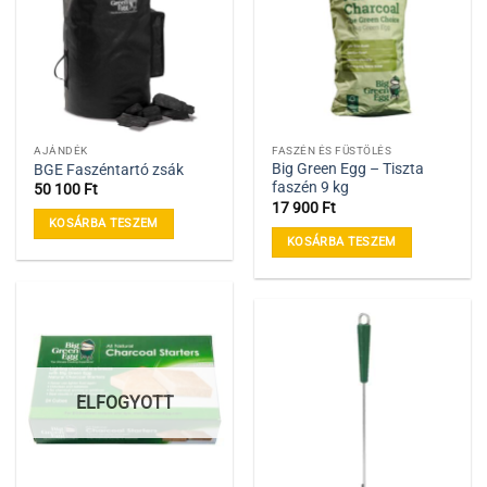
AJÁNDÉK
FASZÉN ÉS FÜSTÖLÉS
Big Green Egg – Tiszta
BGE Faszéntartó zsák
faszén 9 kg
50 100
Ft
17 900
Ft
KOSÁRBA TESZEM
KOSÁRBA TESZEM
ELFOGYOTT