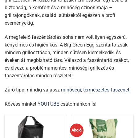
biztonság, a komfort és a minőség szinonimája –
grillrajongóknak, családi sütésektől egészen a profi
eseményekig.
A megfelelő faszéntárolás soha nem volt ilyen egyszerű,
kényelmes és higiénikus. A Big Green Egg széntartó zsák
minden grillosztáson, minden sütésen kiemelkedik, és
éveken át megbízható társ. Válaszd a faszéntartó zsákot,
és élvezd a problémamentes, minőségi grillezés és
faszéntárolás minden részletét!
Záró tipp: mindig válassz
minőségi, természetes faszenet
!
Kövess minket
YOUTUBE
csatornánkon is!
Akció!