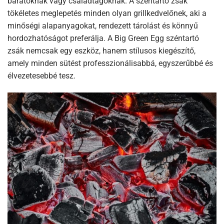
barátoknak vagy családtagoknak. A széntartó zsák
tökéletes meglepetés minden olyan grillkedvelőnek, aki a
minőségi alapanyagokat, rendezett tárolást és könnyű
hordozhatóságot preferálja. A Big Green Egg széntartó
zsák nemcsak egy eszköz, hanem stílusos kiegészítő,
amely minden sütést professzionálisabbá, egyszerűbbé és
élvezetesebbé tesz.