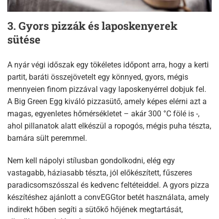
3. Gyors pizzák és laposkenyerek
sütése
A nyár végi időszak egy tökéletes időpont arra, hogy a kerti
partit, baráti összejövetelt egy könnyed, gyors, mégis
mennyeien finom pizzával vagy laposkenyérrel dobjuk fel.
A Big Green Egg kiváló pizzasütő, amely képes elérni azt a
magas, egyenletes hőmérsékletet – akár 300 °C fölé is -,
ahol pillanatok alatt elkészül a ropogós, mégis puha tészta,
barnára sült peremmel.
Nem kell nápolyi stílusban gondolkodni, elég egy
vastagabb, háziasabb tészta, jól előkészített, fűszeres
paradicsomszósszal és kedvenc feltéteiddel. A gyors pizza
készítéshez ajánlott a convEGGtor betét használata, amely
indirekt hőben segíti a sütőkő hőjének megtartását,