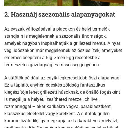
2. Használj szezonális alapanyagokat
Az évszak változásával a piacokon és helyi termelők
standjain is megjelennek a szezonális finomságok,
amelyek nagyban inspirálhatják a grillezési menüt. A nyár
végi időszakbn már megjelennek az őszies ízek, amelyeket
érdemes beépíteni a Big Green Egg receptekbe a
természetes gazdagság és frissesség jegyében.
A sütőtök például az egyik legkeresettebb őszi alapanyag.
Ez a tápláló, enyhén édeskés zöldség fantasztikus
kiegészítője lehet grillezett húsoknak, de önálló fogásként
is megállja a helyét. Ízesítheted mézzel, chilivel,
rozmaringgal – akár karikákra vágva, parablasztként
klasszikus előétellel vagy köretként. A sütőtök grillen
karamellizálódik, így megkapja azt a karakteres, mély ízt,
amit csak a Big Green Egg képes valódi egyenletes hővel