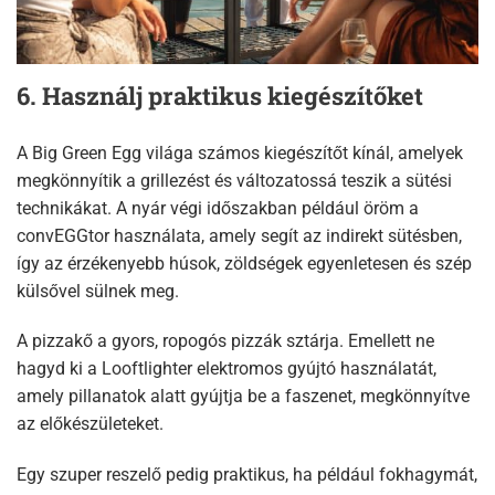
6. Használj praktikus kiegészítőket
A Big Green Egg világa számos kiegészítőt kínál, amelyek
megkönnyítik a grillezést és változatossá teszik a sütési
technikákat. A nyár végi időszakban például öröm a
convEGGtor használata, amely segít az indirekt sütésben,
így az érzékenyebb húsok, zöldségek egyenletesen és szép
külsővel sülnek meg.
A pizzakő a gyors, ropogós pizzák sztárja. Emellett ne
hagyd ki a Looftlighter elektromos gyújtó használatát,
amely pillanatok alatt gyújtja be a faszenet, megkönnyítve
az előkészületeket.
Egy szuper reszelő pedig praktikus, ha például fokhagymát,