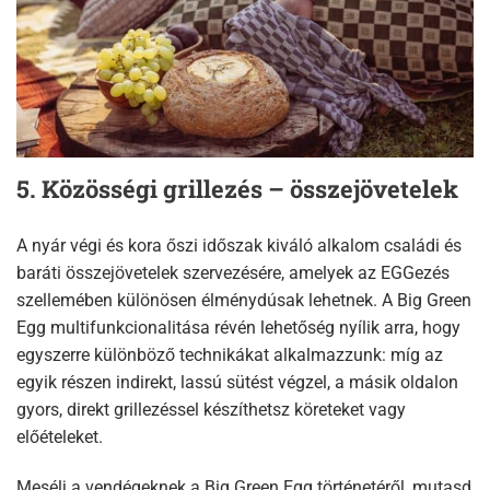
5. Közösségi grillezés – összejövetelek
A nyár végi és kora őszi időszak kiváló alkalom családi és
baráti összejövetelek szervezésére, amelyek az EGGezés
szellemében különösen élménydúsak lehetnek. A Big Green
Egg multifunkcionalitása révén lehetőség nyílik arra, hogy
egyszerre különböző technikákat alkalmazzunk: míg az
egyik részen indirekt, lassú sütést végzel, a másik oldalon
gyors, direkt grillezéssel készíthetsz köreteket vagy
előételeket.
Mesélj a vendégeknek a Big Green Egg történetéről, mutasd