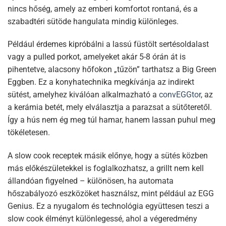
nincs hőség, amely az emberi komfortot rontaná, és a
szabadtéri sütöde hangulata mindig különleges.
Például érdemes kipróbálni a lassú füstölt sertésoldalast
vagy a pulled porkot, amelyeket akár 5-8 órán át is
pihentetve, alacsony hőfokon „tűzön” tarthatsz a Big Green
Eggben. Ez a konyhatechnika megkívánja az indirekt
sütést, amelyhez kiválóan alkalmazható a
convEGGtor
, az
a kerámia betét, mely elválasztja a parazsat a sütőteretől.
Így a hús nem ég meg túl hamar, hanem lassan puhul meg
tökéletesen.
A slow cook receptek másik előnye, hogy a sütés közben
más előkészületekkel is foglalkozhatsz, a grillt nem kell
állandóan figyelned – különösen, ha automata
hőszabályozó eszközöket használsz, mint például az EGG
Genius. Ez a nyugalom és technológia együttesen teszi a
slow cook élményt különlegessé, ahol a végeredmény