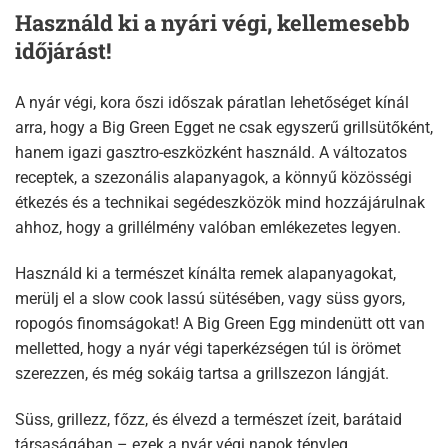
Használd ki a nyári végi, kellemesebb
időjárást!
A nyár végi, kora őszi időszak páratlan lehetőséget kínál
arra, hogy a Big Green Egget ne csak egyszerű grillsütőként,
hanem igazi gasztro-eszközként használd. A változatos
receptek, a szezonális alapanyagok, a könnyű közösségi
étkezés és a technikai segédeszközök mind hozzájárulnak
ahhoz, hogy a grillélmény valóban emlékezetes legyen.
Használd ki a természet kínálta remek alapanyagokat,
merülj el a slow cook lassú sütésében, vagy süss gyors,
ropogós finomságokat! A Big Green Egg mindenütt ott van
melletted, hogy a nyár végi taperkézségen túl is örömet
szerezzen, és még sokáig tartsa a grillszezon lángját.
Süss, grillezz, főzz, és élvezd a természet ízeit, barátaid
társaságában – ezek a nyár végi napok tényleg