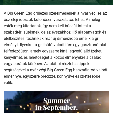
A Big Green Egg grillezés szerelmeseinek a nyár végi és az
ősz eleji időszak különösen varázslatos lehet. A meleg
esték még kitartanak, így nem kell búcsút inteni a
szabadtéri sütésnek, de az évszakhoz illő alapanyagok és
ételkészítési technikák már új dimenzióba emelik a grill
élményt. Ilyenkor a grillsütő valódi társ egy gasztronómiai
felfedezőúton, amely egyszerre kínál egyedülálló ízeket,
kényelmet, és lehetőséget a közös élményekre a család
vagy barátok körében. Az alábbi részletes tippek
segítségével a nyár végi Big Green Egg használatod valódi
élménnyé, egyszerre precízzé, könnyűvé és ízletesebbé
válik.