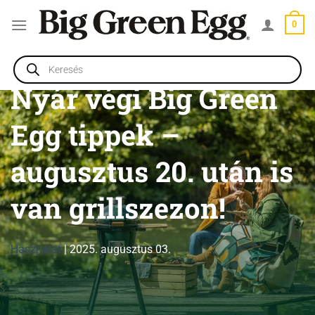
Skip
0
to
content
Products
search
Nyár végi Big Green
Egg tippek –
augusztus 20. után is
van grillszezon!
Használat
|
2025. augusztus 03.