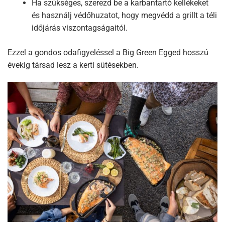
Ha szükséges, szerezd be a karbantartó kellékeket
és használj védőhuzatot, hogy megvédd a grillt a téli
időjárás viszontagságaitól.
Ezzel a gondos odafigyeléssel a Big Green Egged hosszú
évekig társad lesz a kerti sütésekben.