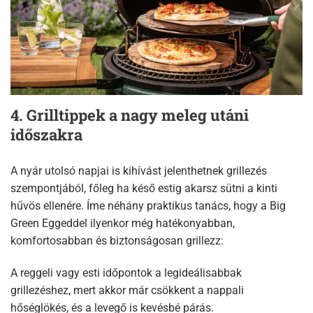
4. Grilltippek a nagy meleg utáni
időszakra
A nyár utolsó napjai is kihívást jelenthetnek grillezés
szempontjából, főleg ha késő estig akarsz sütni a kinti
hűvös ellenére. Íme néhány praktikus tanács, hogy a Big
Green Eggeddel ilyenkor még hatékonyabban,
komfortosabban és biztonságosan grillezz:
A reggeli vagy esti időpontok a legideálisabbak
grillezéshez, mert akkor már csökkent a nappali
hőséglökés, és a levegő is kevésbé párás.