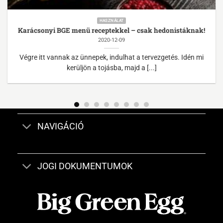
HASZNÁLAT
Karácsonyi BGE menü receptekkel – csak hedonistáknak!
2020-12-09
Végre itt vannak az ünnepek, indulhat a tervezgetés. Idén mi
kerüljön a tojásba, majd a [...]
NAVIGÁCIÓ
JOGI DOKUMENTUMOK