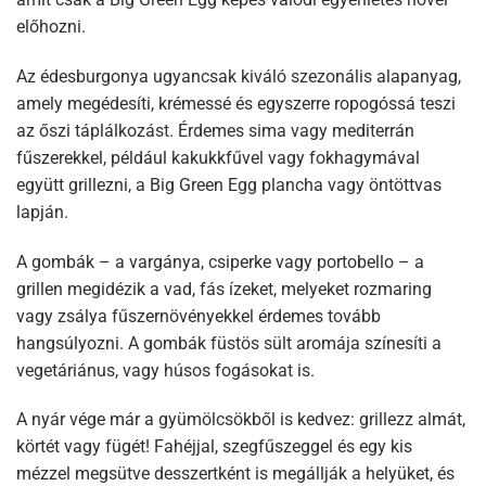
előhozni.
Az édesburgonya ugyancsak kiváló szezonális alapanyag,
amely megédesíti, krémessé és egyszerre ropogóssá teszi
az őszi táplálkozást. Érdemes sima vagy mediterrán
fűszerekkel, például kakukkfűvel vagy fokhagymával
együtt grillezni, a Big Green Egg plancha vagy öntöttvas
lapján.
A gombák – a vargánya, csiperke vagy portobello – a
grillen megidézik a vad, fás ízeket, melyeket rozmaring
vagy zsálya fűszernövényekkel érdemes tovább
hangsúlyozni. A gombák füstös sült aromája színesíti a
vegetáriánus, vagy húsos fogásokat is.
A nyár vége már a gyümölcsökből is kedvez: grillezz almát,
körtét vagy fügét! Fahéjjal, szegfűszeggel és egy kis
mézzel megsütve desszertként is megállják a helyüket, és