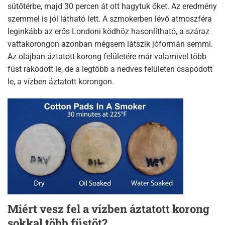
sütőtérbe, majd 30 percen át ott hagytuk őket. Az eredmény
szemmel is jól látható lett. A szmokerben lévő atmoszféra
leginkább az erős Londoni ködhöz hasonlítható, a száraz
vattakorongon azonban mégsem látszik jóformán semmi.
Az olajban áztatott korong felületére már valamivel több
füst rakódott le, de a legtöbb a nedves felületen csapódott
le, a vízben áztatott korongon.
Miért vesz fel a vízben áztatott korong
sokkal több füstöt?