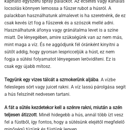
kapható egyszerű spray palackot. Az ecsetes vagy kanalas
locsolás könnyen lemossa a fűszer rubot a húsról. A
palackban használhatunk almalevet is ha szeretnénk, de ez
csak kevés ízt fog a fűszerek és a szószok mellé adni.
Használhatunk áfonya vagy gránátalma levet is a színe
miatt. De lényegében, amire szükségünk van az nem más,
mint maga a víz. És ne aggódjunk fél óránként kinyitni a
sütőt addig, hogy gyorsan lespricceljük a húst, ez nem
fogja a sütési folyamatot lényegesen lerövidíteni. Ez is
csak egy újabb mítosz.
T
együnk egy vizes tálcát a szmokerünk aljába
. A vízbe
felesleges sört vagy juicet rakni. A víz lassú párolgása segít
a hús felszínét nedvesen tartani.
A fát a sütés kezdetekor kell a szénre rakni, miután a szén
teljesen átizzott
. Minél hidegebb a hús, annál több ízt vesz
fel a füstből, így fontos, hogy a sütésünk elejétől megfelelő
minőségű tüzünk és füstünk legyen.