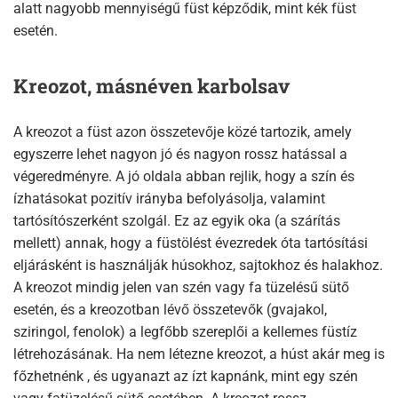
alatt nagyobb mennyiségű füst képződik, mint kék füst
esetén.
Kreozot, másnéven karbolsav
A kreozot a füst azon összetevője közé tartozik, amely
egyszerre lehet nagyon jó és nagyon rossz hatással a
végeredményre. A jó oldala abban rejlik, hogy a szín és
ízhatásokat pozitív irányba befolyásolja, valamint
tartósítószerként szolgál. Ez az egyik oka (a szárítás
mellett) annak, hogy a füstölést évezredek óta tartósítási
eljárásként is használják húsokhoz, sajtokhoz és halakhoz.
A kreozot mindig jelen van szén vagy fa tüzelésű sütő
esetén, és a kreozotban lévő összetevők (gvajakol,
sziringol, fenolok) a legfőbb szereplői a kellemes füstíz
létrehozásának. Ha nem létezne kreozot, a húst akár meg is
főzhetnénk , és ugyanazt az ízt kapnánk, mint egy szén