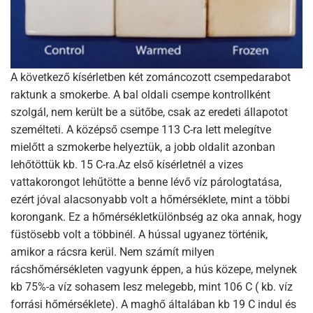
A következő kísérletben két zománcozott csempedarabot
raktunk a smokerbe. A bal oldali csempe kontrollként
szolgál, nem került be a sütőbe, csak az eredeti állapotot
személteti. A középső csempe 113 C-ra lett melegítve
mielőtt a szmokerbe helyeztük, a jobb oldalit azonban
lehőtöttük kb. 15 C-ra.Az első kísérletnél a vizes
vattakorongot lehűtötte a benne lévő víz párologtatása,
ezért jóval alacsonyabb volt a hőmérséklete, mint a többi
korongank. Ez a hőmérsékletkülönbség az oka annak, hogy
füstösebb volt a többinél. A hússal ugyanez történik,
amikor a rácsra kerül. Nem számít milyen
rácshőmérsékleten vagyunk éppen, a hús közepe, melynek
kb 75%-a víz sohasem lesz melegebb, mint 106 C ( kb. víz
forrási hőmérséklete). A maghő általában kb 19 C indul és