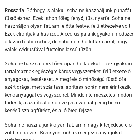
Rossz fa
. Bárhogy is alakul, soha ne használjunk puhafát
füstöléshez. Ezek itthon főleg fenyő, fűz, nyárfa. Soha ne
használjon olyan fát, ami előtte festve, felületkezelve volt.
Ezek elrontják a hús ízét. A cédrus palánk gyakori módszer
a lazac füstöléséhez, de soha nem hallottam arról, hogy
valaki cédrusfával füstölne lassú tűzön.
Soha ne használjunk fűrészipari hulladékot. Ezek gyakran
tartalmaznak egészégre káros vegyszereket, felületkezelő
anyagokat, festékeket. A megfelelő minőségű füstölőfa
azért drága, mert szárítása, aprítása során nem érintkezik
kenőanyaggal és vegyszerrel. Minden természetes módon
történik, a szárítást a nap végzi a vágást pedig belső
kenésű szalagfűrész, és a jó öreg fejsze.
Soha ne használjunk olyan fát, amin nagy kiterjedésű élő,
zöld moha van. Bizonyos mohák mérgező anyagokat