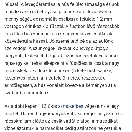
hússal. A levegőáramlás, a hús felület simasága és sok
más tényező is befolyásolja a hús körül lévő levegő
mennyiségét, de normális esetben a felülete 1-2 mm
vastagon érintkezik a füsttel. A füstben lévő részecskék
követik a hús vonalait, csak nagyon kevés érintkezik
közvetlenül a hússal. Jó személtető példa az autónk
szélvédője. A szúnyogok lekövetik a levegő útját, a
nagyobb, testesebb bogarak azonban szétplaccsannak
rajta- így kell tehát elképzelni a füstölést is, csak a nagy
részecskék rakódnak le a húson (fekete füst -szürke,
kesernyés réteg)- a megfelelő méretű részecskék
érintőlegesen, a hús vonalait követve a kéményen át a
szabadba áramolnak.
Az alábbi képen 113 C-os
szmokerben
végeztünk el egy
tesztet. Három hagyományos vattakorongot helyeztünk a
rácsokra, ám előtte az egyik vattát olajba, a másodikat
vízbe áztattuk, a harmadikat pedig szárazon helyeztük a