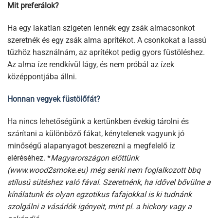
Mit preferálok?
Ha egy lakatlan szigeten lennék egy zsák almacsonkot
szeretnék és egy zsák alma aprítékot. A csonkokat a lassú
tűzhöz használnám, az aprítékot pedig gyors füstöléshez.
Az alma íze rendkívül lágy, és nem próbál az ízek
középpontjába állni.
Honnan vegyek füstölőfát?
Ha nincs lehetőségünk a kertünkben évekig tárolni és
szárítani a különböző fákat, kénytelenek vagyunk jó
minőségű alapanyagot beszerezni a megfelelő íz
eléréséhez. *
Magyarországon elő
ttünk
(
www.wood2smoke.eu
) még senki nem foglalkozott bbq
stílusú sütéshez való fával. Szeretnénk, ha idővel bővülne a
kínálatunk és olyan egzotikus fafajokkal is ki tudnánk
szolgálni a vásárlók igényeit, mint pl. a hickory vagy a