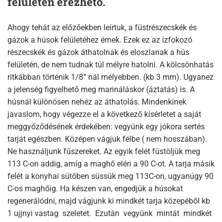
felületén érezhető.
Ahogy tehát az előzőekben leírtuk, a füstrészecskék és
gázok a húsok felületéhez érnek. Ezek ez az ízfokozó
részecskék és gázok áthatolnak és eloszlanak a hús
felületén, de nem tudnak túl mélyre hatolni. A kölcsönhatás
ritkábban történik 1/8” nál mélyebben. (kb 3 mm). Ugyanez
a jelenség figyelhető meg marináláskor (áztatás) is. A
húsnál különösen nehéz az áthatolás. Mindenkinek
javaslom, hogy végezze el a következő kísérletet a saját
meggyőződésének érdekében: vegyünk egy jókora sertés
tarját egészben. Középen vágjuk félbe ( nem hosszában).
Ne használjunk fűszereket. Az egyik felét füstöljük meg
113 C-on addig, amíg a maghő eléri a 90 C-ot. A tarja másik
felét a konyhai sütőben süssük meg 113C-on, ugyanúgy 90
C-os maghőig. Ha készen van, engedjük a húsokat
regenerálódni, majd vágjunk ki mindkét tarja közepéből kb
1 ujjnyi vastag szeletet. Ezután vegyünk mintát mindkét