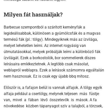
Milyen fát használjak?
Barbecue szempontból a szárított keményfák a
legideálisabbak, különösen a gyümölcsfák és a magvas
termésű fák (pl.: tölgy). Mindegyiknek más az ízvilága,
melyet lehetetlen leírni. Az internet rogyásig van
útmutatásokkal, melyek próbálják leírni a különböző fák
ízvilágát. Ezek a borkostolók, bor sommelierek díszes
leírásaira emlékeztetnek. A legtöbb csak másolat,
weblapról weblapra. Ezek a leírások számomra egyáltalán
nem hasznosak. Ez is csak egy újabb bbq mítosz.
Először is, a fafajon belül is vannak alfajok. A tölgy egyik
alfaja például a csertölgy, melynek teljesen más füstje
van, mivel a fában lévő összetevők is mások. A fa
növekedése közben tápanyagot szív a talajból, a törzsek,