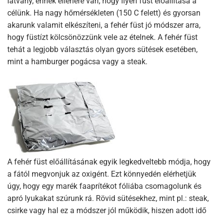
látvány, ennek ellenére van, hogy ilyen füst előállítása a
célünk. Ha nagy hőmérsékleten (150 C felett) és gyorsan
akarunk valamit elkészíteni, a fehér füst jó módszer arra,
hogy füstízt kölcsönözzünk vele az ételnek. A fehér füst
tehát a legjobb választás olyan gyors sütések esetében,
mint a hamburger pogácsa vagy a steak.
A fehér füst előállításának egyik legkedveltebb módja, hogy
a fától megvonjuk az oxigént. Ezt könnyedén elérhetjük
úgy, hogy egy marék faaprítékot fóliába csomagolunk és
apró lyukakat szúrunk rá. Rövid sütésekhez, mint pl.: steak,
csirke vagy hal ez a módszer jól működik, hiszen adott idő