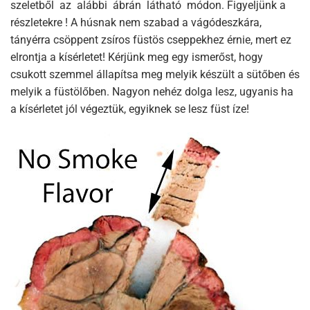
szeletből az alábbi ábrán látható módon. Figyeljünk a
részletekre ! A húsnak nem szabad a vágódeszkára,
tányérra csöppent zsíros füstös cseppekhez érnie, mert ez
elrontja a kísérletet! Kérjünk meg egy ismerőst, hogy
csukott szemmel állapítsa meg melyik készült a sütőben és
melyik a füstölőben. Nagyon nehéz dolga lesz, ugyanis ha
a kísérletet jól végeztük, egyiknek se lesz füst íze!