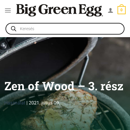
Skip
0
to
content
Products
search
Zen of Wood – 3. rész
Használat
|
2021. július 09.