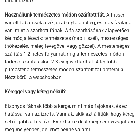
tarlalmaznak.
Használjunk természetes módon szárított fát.
A frissen
vágott fában sok a víz, szabálytalanul ég, és más ízvilága
van, mint a szárított fának. A fa szárításának alapvetően
két módja létezik: természetes (nap + szél), mesterséges
(hőkezelés, meleg levegővel vagy gőzzel). A mesterséges
szárítás 1-2 hetes folyamat, míg a természetes módon
történő szárítás akár 2-3 évig is eltarthat. A legtöbb
pitmaster a természetes módon szárított fát preferálja.
Nézz körül a webshopban!
Kéreggel vagy kéreg nélkül?
Bizonyos fáknak több a kérge, mint más fajoknak, és ez
hatással van az ízre is. Vannak, akik azt állítják, hogy kéreg
nélkül jobb a füst íze. Én ezt a kérdést még nem vizsgáltam
meg mélyebben, de lehet benne valami.