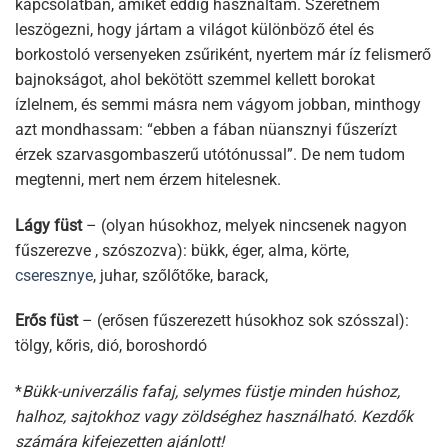
kapcsolatban, amiket eddig használtam. Szeretném
leszögezni, hogy jártam a világot különböző étel és
borkostoló versenyeken zsűriként, nyertem már íz felismerő
bajnokságot, ahol bekötött szemmel kellett borokat
ízlelnem, és semmi másra nem vágyom jobban, minthogy
azt mondhassam: “ebben a fában nüansznyi fűszerízt
érzek szarvasgombaszerű utótónussal”. De nem tudom
megtenni, mert nem érzem hitelesnek.
Lágy füst
– (olyan húsokhoz, melyek nincsenek nagyon
fűszerezve , szószozva): bükk, éger, alma, körte,
cseresznye
, juhar, szőlőtőke, barack,
Erős füst
– (erősen fűszerezett húsokhoz sok szósszal):
tölgy, kőris, dió, boroshordó
*
Bükk-univerzális fafaj, selymes füstje minden húshoz,
halhoz, sajtokhoz vagy zöldséghez használható. Kezdők
számára kifejezetten ajánlott!