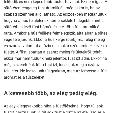
telítődik és nem képes több füstöt felvenni. Ez nem igaz. A
sütőtéren rengeteg füst áramlik át, még akkor is, ha az
szabad szemmel alig látható. Az előzőekben megtanultuk,
hogyha a hús felületének hőmérséklete hidegebb, mint a
sütőtérben lévő füst hőmérséklete, több füst áramlik át
rajta. Amikor a hús felülete felmelegszik, általában a sütés
vége felé járunk. Ekkor a hús kérge (bark) már elég meleg
és száraz, valamint a tűzben is sok a szén aminek kevés a
füstje. A füst lepattan a száraz meleg felületekről, tehát
ekkor már nem tudunk neki jelentős füst ízt adni. Ekkor, ha
mégis szeretnénk több füst ízt, locsoljuk meg a száraz
felületet. Ne locsoljunk túl gyakran, mert az lemossa a füst
aromát és a fűszereket.
A kevesebb több, az elég pedig elég.
Az egyik leggyakoribb hiba a füstöléseknél, hogy túl sok
füstöt használunk. A túl sok füst elrontja az étel ízét, és a