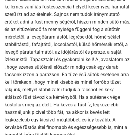
kellemes vaníliás füstesszencia helyett kesernyés, hamutál
szerű ízt ad az ételnek. Sajnos nem tudok iránymutató
értéket adni a füst mennyiségéről, hiszen minden sütő más,
és az eltüzelendő fa mennyisége függeni fog a sütőtér
méretétől, a levegőáramlástól, légrésektől, hőmérséklet
stabilitástól, fafajtától, locsolástól, külső hőmérséklettől, a
levegő páratartalmától, az időjárástól és persze, a saját
ízlésünktől. Tapasztalni és gyakorolni kell! A javaslatom az
, hogy szenes sütőknél először mindig csak egy darab
facsonk izzon a parázson. Fa tüzelésű sütők esetében arra
kell törekedni, hogy minél kisebb és minél forróbb tüzet
rakjunk, mellyel stabilizálni tudjuk a rácshőt és kék/
átlátszó füst távozik a kéményből. Ha a sütésnek vége
kóstoljuk meg az ételt. Ha kevés a füst íz, legközelebb
használjunk picivel több fát, ha akkor is kevés lett
legközelebb egy kicsivel mégtöbbet, és így tovább. A
kevésbé füstös étel finomabb és egészségesebb is, mint a
hamutál ízűre füstölt kormos étel.