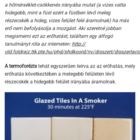
a hőmérséklet-csökkenés irányába mutat (a vizes vatta
hidegebb, mint a füst ezért a füstben lévő meleg
részecskék a hideg, vizes felület felé áramolnak) ha más
erő nem befolyásolja a mozgást. Aki szeretné jobban
megismerni ezt az erőhatást, találtam egy átfogó
tanulmányt róla az interneten:
http://
old.foldrajz.ttk.pte.hu/phd/phdkoord/nv/disszert/disszertac
A termoforézis
tehát egyszerűen leírva az az erőhatás, mely
erőhatás következtében a melegebb felületen lévő
részecskék a hidegebb felület irányába áramolnak.