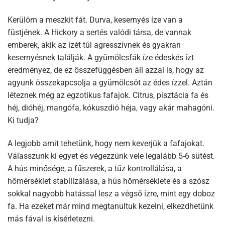
Kerülöm a meszkit fát. Durva, kesernyés íze van a
füstjének. A Hickory a sertés valódi társa, de vannak
emberek, akik az ízét túl agresszívnek és gyakran
kesernyésnek találják. A gyümölcsfák íze édeskés ízt
eredményez, de ez összefüggésben áll azzal is, hogy az
agyunk összekapcsolja a gyümölcsöt az édes ízzel. Aztán
léteznek még az egzotikus fafajok. Citrus, pisztácia fa és
héj, dióhéj, mangófa, kókuszdió héja, vagy akár mahagóni.
Ki tudja?
A legjobb amit tehetünk, hogy nem keverjük a fafajokat.
Válasszunk ki egyet és végezzünk vele legalább 5-6 sütést.
A hús minősége, a fűszerek, a tűz kontrollálása, a
hőmérséklet stabilizálása, a hús hőmérséklete és a szósz
sokkal nagyobb hatással lesz a végső ízre, mint egy doboz
fa. Ha ezeket már mind megtanultuk kezelni, elkezdhetünk
más fával is kísérletezni.