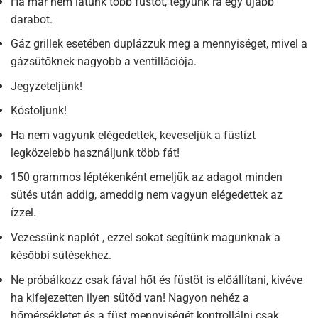
Ha már nem látunk több füstöt, tegyünk rá egy újabb
darabot.
Gáz grillek esetében duplázzuk meg a mennyiséget, mivel a
gázsütőknek nagyobb a ventillációja.
Jegyzeteljünk!
Kóstoljunk!
Ha nem vagyunk elégedettek, keveseljük a füstízt
legközelebb használjunk több fát!
150 grammos léptékenként emeljük az adagot minden
sütés után addig, ameddig nem vagyun elégedettek az
ízzel.
Vezessünk naplót , ezzel sokat segítünk magunknak a
későbbi sütésekhez.
Ne próbálkozz csak fával hőt és füstöt is előállítani, kivéve
ha kifejezetten ilyen sütőd van! Nagyon nehéz a
hőmérsékletet és a füst mennyiségét kontrollálni csak