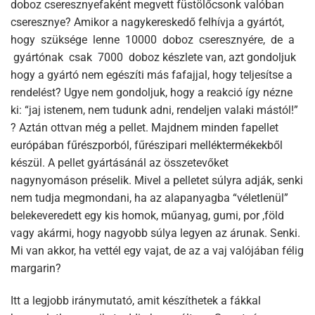
doboz cseresznyefaként megvett füstölőcsonk valóban
cseresznye? Amikor a nagykereskedő felhívja a gyártót,
hogy szüksége lenne 10000 doboz cseresznyére, de a
gyártónak csak 7000 doboz készlete van, azt gondoljuk
hogy a gyártó nem egészíti más fafajjal, hogy teljesítse a
rendelést? Ugye nem gondoljuk, hogy a reakció így nézne
ki: “jaj istenem, nem tudunk adni, rendeljen valaki mástól!”
? Aztán ottvan még a pellet. Majdnem minden fapellet
európában fűrészporból, fűrészipari melléktermékekből
készül. A pellet gyártásánál az összetevőket
nagynyomáson préselik. Mivel a pelletet súlyra adják, senki
nem tudja megmondani, ha az alapanyagba “véletlenül”
belekeveredett egy kis homok, műanyag, gumi, por ,föld
vagy akármi, hogy nagyobb súlya legyen az árunak. Senki.
Mi van akkor, ha vettél egy vajat, de az a vaj valójában félig
margarin?
Itt a legjobb iránymutató, amit készíthetek a fákkal