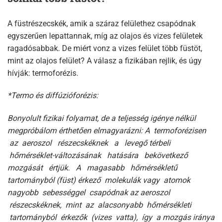
A füstrészecskék, amik a száraz felülethez csapódnak
egyszerűen lepattannak, míg az olajos és vizes felületek
ragadósabbak. De miért vonz a vizes felület több füstöt,
mint az olajos felület? A válasz a fizikában rejlik, és úgy
hívják: termoforézis.
*Termo és diffúzióforézis:
Bonyolult fizikai folyamat, de a teljesség igénye nélkül
megpróbálom érthetően elmagyarázni: A termoforézisen
az aeroszol részecskéknek a levegő térbeli
hőmérséklet-változásának hatására bekövetkező
mozgását értjük. A magasabb hőmérsékletű
tartományból (füst) érkező molekulák vagy atomok
nagyobb sebességgel csapódnak az aeroszol
részecskéknek, mint az alacsonyabb hőmérsékleti
tartományból érkezők (vizes vatta), így a mozgás iránya