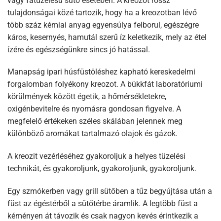
vagy fatüzelésű sütő esetében. A kreozot rossz
tulajdonságai közé tartozik, hogy ha a kreozotban lévő
több száz kémiai anyag egyensúlya felborul, egészégre
káros, kesernyés, hamutál szerű íz keletkezik, mely az étel
ízére és egészségünkre sincs jó hatással.
Manapság ipari húsfüstöléshez kapható kereskedelmi
forgalomban folyékony kreozot. A bükkfát laboratóriumi
körülmények között égetik, a hőmérsékletekre,
oxigénbevitelre és nyomásra gondosan figyelve. A
megfelelő értékeken széles skálában jelennek meg
különböző aromákat tartalmazó olajok és gázok.
A kreozit vezérléséhez gyakoroljuk a helyes tüzelési
technikát, és gyakoroljunk, gyakoroljunk, gyakoroljunk.
Egy szmókerben vagy grill sütőben a tűz begyújtása után a
füst az égéstérből a sütőtérbe áramlik. A legtöbb füst a
kéményen át távozik és csak nagyon kevés érintkezik a