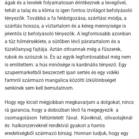
ágak és a levelek folyamatosan érintkeznek a levegővel,
tehát a talaj és a klíma is igen fontos ízvilágot befolyásoló
tényezők. Továbbá a fa feldolgozása, szárítási módja, a
szárítás hossza, a víztartalom és a kéreg mennyisége is
jelentős íz befolyásoló tényezők. A legfontosabb azonban
a tűz hőmérséklete, a sütőben lévő páratartalom és a
tüzelőanyag fajtája. Aztán ottvannak még a fűszerek,
rubok és szószok is. És az egyik legfontosabbat még nem
is említettem: a hús minősége is kardinális tényező. Egy
szupermarketből beszerzett ipari sertés és egy vidéki
farmról származó mangalica közötti ízkülönbséget
senkinek sem kell bemutatnom.
Hogy egy kicsit mégjobban megkavarjam a dolgokat, nincs
rá garancia, hogy a dobozban lévő fa megegyezik a
csomagoláson feltüntetett fával. Kávéknál, olívaolajknál
és halkonzerveknél rendkívül gyakori a hamis
eredetiségből származó bírság. Honnan tudjuk, hogy egy