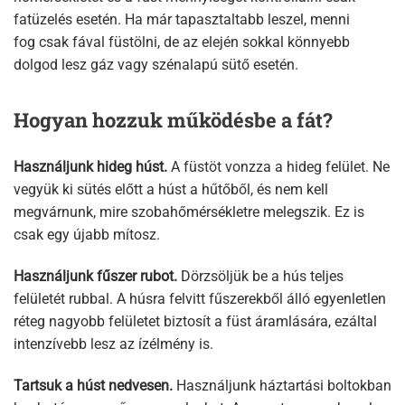
fatüzelés esetén. Ha már tapasztaltabb leszel, menni
fog csak fával füstölni, de az elején sokkal könnyebb
dolgod lesz gáz vagy szénalapú sütő esetén.
Hogyan hozzuk működésbe a fát?
Használjunk hideg húst.
A füstöt vonzza a hideg felület. Ne
vegyük ki sütés előtt a húst a hűtőből, és nem kell
megvárnunk, mire szobahőmérsékletre melegszik. Ez is
csak egy újabb mítosz.
Használjunk fűszer rubot.
Dörzsöljük be a hús teljes
felületét rubbal. A húsra felvitt fűszerekből álló egyenletlen
réteg nagyobb felületet biztosít a füst áramlására, ezáltal
intenzívebb lesz az ízélmény is.
T
artsuk a húst nedvesen.
Használjunk háztartási boltokban