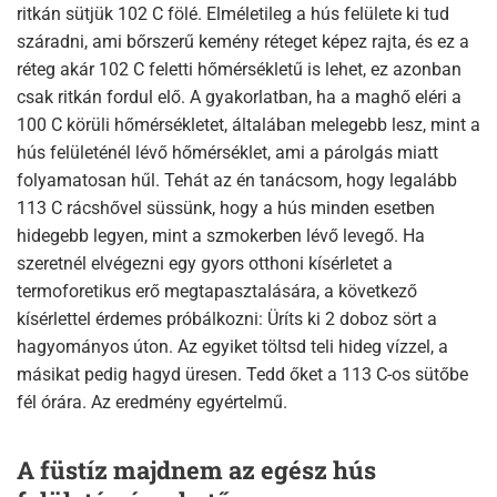
ritkán sütjük 102 C fölé. Elméletileg a hús felülete ki tud
száradni, ami bőrszerű kemény réteget képez rajta, és ez a
réteg akár 102 C feletti hőmérsékletű is lehet, ez azonban
csak ritkán fordul elő. A gyakorlatban, ha a maghő eléri a
100 C körüli hőmérsékletet, általában melegebb lesz, mint a
hús felületénél lévő hőmérséklet, ami a párolgás miatt
folyamatosan hűl. Tehát az én tanácsom, hogy legalább
113 C rácshővel süssünk, hogy a hús minden esetben
hidegebb legyen, mint a szmokerben lévő levegő. Ha
szeretnél elvégezni egy gyors otthoni kísérletet a
termoforetikus erő megtapasztalására, a következő
kísérlettel érdemes próbálkozni: Üríts ki 2 doboz sört a
hagyományos úton. Az egyiket töltsd teli hideg vízzel, a
másikat pedig hagyd üresen. Tedd őket a 113 C-os sütőbe
fél órára. Az eredmény egyértelmű.
A füstíz majdnem az egész hús