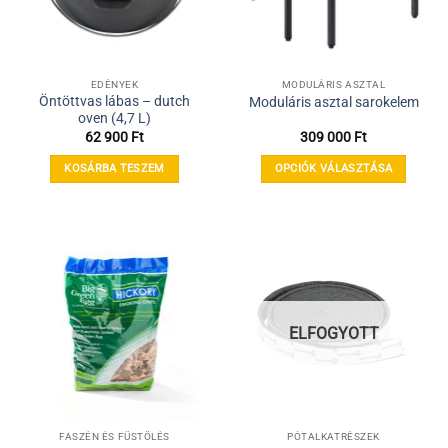
a
termékoldalon
választhatók
ki
EDÉNYEK
MODULÁRIS ASZTAL
Öntöttvas lábas – dutch
Moduláris asztal sarokelem
oven (4,7 L)
62 900
Ft
309 000
Ft
KOSÁRBA TESZEM
OPCIÓK VÁLASZTÁSA
Ennek
a
terméknek
több
variációja
van.
A
ELFOGYOTT
változatok
a
termékoldalon
választhatók
ki
FASZÉN ÉS FÜSTÖLÉS
PÓTALKATRÉSZEK