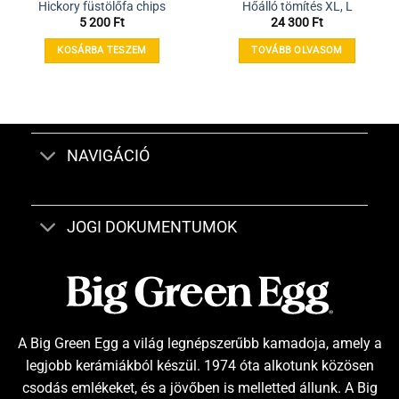
Hickory füstölőfa chips
Hőálló tömítés XL, L
5 200
Ft
24 300
Ft
KOSÁRBA TESZEM
TOVÁBB OLVASOM
NAVIGÁCIÓ
JOGI DOKUMENTUMOK
A Big Green Egg a világ legnépszerűbb kamadoja, amely a
legjobb kerámiákból készül. 1974 óta alkotunk közösen
csodás emlékeket, és a jövőben is melletted állunk. A Big