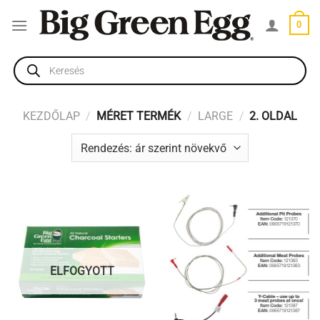
Skip
0
to
content
Products
search
KEZDŐLAP
/
MÉRET TERMÉK
/
LARGE
/
2. OLDAL
ELFOGYOTT