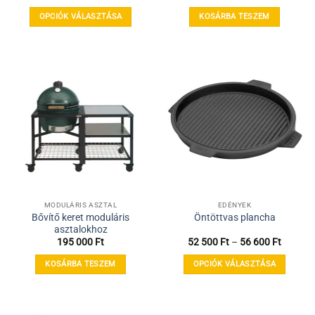
273
000 Ft
OPCIÓK VÁLASZTÁSA
KOSÁRBA TESZEM
-
379
Ennek
000 Ft
a
terméknek
több
variációja
van.
A
változatok
a
termékoldalon
választhatók
ki
MODULÁRIS ASZTAL
EDÉNYEK
Bővítő keret moduláris
Öntöttvas plancha
asztalokhoz
Ártarto
195 000
Ft
52 500
Ft
–
56 600
Ft
52
500 Ft
KOSÁRBA TESZEM
OPCIÓK VÁLASZTÁSA
-
56
Ennek
600 Ft
a
terméknek