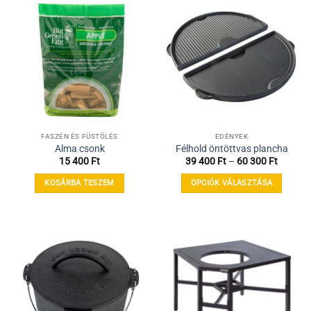
több
variációja
van.
A
változatok
a
termékoldalon
választhatók
ki
FASZÉN ÉS FÜSTÖLÉS
EDÉNYEK
Alma csonk
Félhold öntöttvas plancha
Ártarto
15 400
Ft
39 400
Ft
–
60 300
Ft
39
400 Ft
KOSÁRBA TESZEM
OPCIÓK VÁLASZTÁSA
-
60
Ennek
300 Ft
a
terméknek
több
variációja
van.
A
változatok