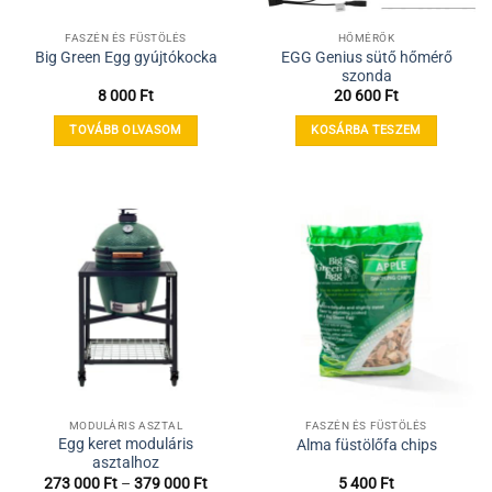
FASZÉN ÉS FÜSTÖLÉS
HŐMÉRŐK
EGG Genius sütő hőmérő
Big Green Egg gyújtókocka
szonda
8 000
Ft
20 600
Ft
TOVÁBB OLVASOM
KOSÁRBA TESZEM
MODULÁRIS ASZTAL
FASZÉN ÉS FÜSTÖLÉS
Egg keret moduláris
Alma füstölőfa chips
asztalhoz
Ártartomány:
273 000
Ft
–
379 000
Ft
5 400
Ft