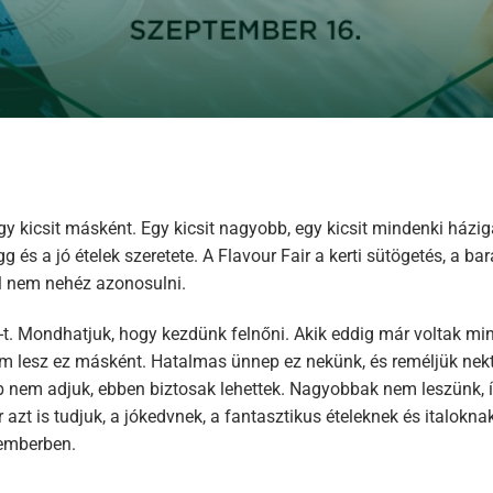
egy kicsit másként. Egy kicsit nagyobb, egy kicsit mindenki házi
s a jó ételek szeretete. A Flavour Fair a kerti sütögetés, a bará
l nem nehéz azonosulni.
. Mondhatjuk, hogy kezdünk felnőni. Akik eddig már voltak min
 sem lesz ez másként. Hatalmas ünnep ez nekünk, és reméljük nekt
b nem adjuk, ebben biztosak lehettek. Nagyobbak nem leszünk, íg
zt is tudjuk, a jókedvnek, a fantasztikus ételeknek és italokna
temberben.