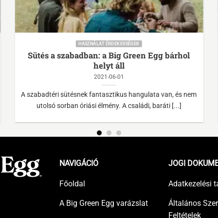
HASZNÁLAT ÉRDEKESSÉGEK
Sütés a szabadban: a Big Green Egg bárhol
helyt áll
2021-06-01
A szabadtéri sütésnek fantasztikus hangulata van, és nem
utolsó sorban óriási élmény. A családi, baráti [...]
NAVIGÁCIÓ
JOGI DOKUM
Főoldal
Adatkezelési t
A Big Green Egg varázslat
Általános Sze
Feltételek