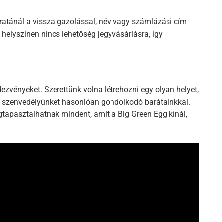
áratánál a visszaigazolással, név vagy számlázási cím
helyszínen nincs lehetőség jegyvásárlásra, így
ezvényeket. Szerettünk volna létrehozni egy olyan helyet,
k szenvedélyünket hasonlóan gondolkodó barátainkkal.
egtapasztalhatnak mindent, amit a Big Green Egg kínál,