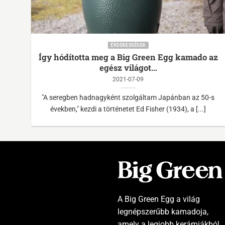
ÉRDEKESSÉGEK
Így hódította meg a Big Green Egg kamado az
egész világot…
2021-07-09
ó,
"A seregben hadnagyként szolgáltam Japánban az 50-s
években," kezdi a történetet Ed Fisher (1934), a [...]
A Big Green Egg a világ
legnépszerűbb kamadoja,
amely a legjobb kerámiákból