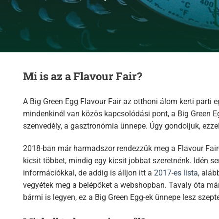
Mi is az a Flavour Fair?
A Big Green Egg Flavour Fair az otthoni álom kerti parti 
mindenkinél van közös kapcsolódási pont, a Big Green Egg é
szenvedély, a gasztronómia ünnepe. Úgy gondoljuk, ezze
2018-ban már harmadszor rendezzük meg a Flavour Fair-t
kicsit többet, mindig egy kicsit jobbat szeretnénk. Idén
információkkal, de addig is álljon itt a
2017-es lista
, aláb
vegyétek meg a belépőket a webshopban. Tavaly óta már a
bármi is legyen, ez a Big Green Egg-ek ünnepe lesz szep