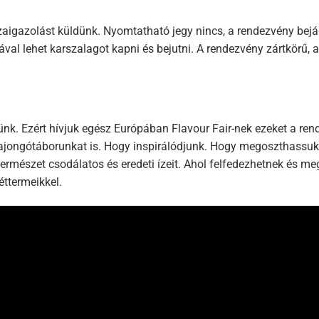
sszaigazolást küldünk. Nyomtatható jegy nincs, a rendezvény bej
l lehet karszalagot kapni és bejutni. A rendezvény zártkörű, a 
k. Ezért hívjuk egész Európában Flavour Fair-nek ezeket a rend
 rajongótáborunkat is. Hogy inspirálódjunk. Hogy megoszthassu
 természet csodálatos és eredeti ízeit. Ahol felfedezhetnek és m
éttermeikkel.