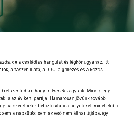
gazda, de a családias hangulat és légkör ugyanaz. Itt
tok, a faszén illata, a BBQ, a grillezés és a közös
dkétszer tudják, hogy milyenek vagyunk. Mindig egy
ek is az év kerti partija. Hamarosan jövünk további
y ha szeretnétek bebiztosítani a helyeteket, minél előbb
k sem a napsütés, sem az eső nem állhat útjába, így