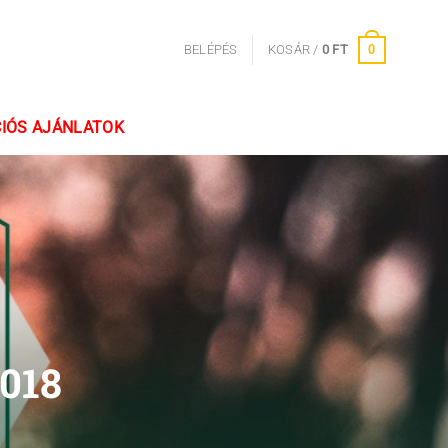
0
BELÉPÉS
KOSÁR /
0
FT
IÓS AJÁNLATOK
2018