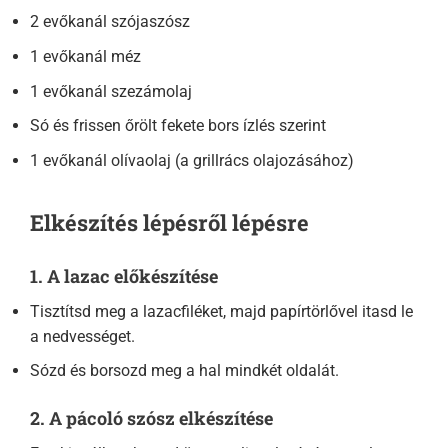
2 evőkanál szójaszósz
1 evőkanál méz
1 evőkanál szezámolaj
Só és frissen őrölt fekete bors ízlés szerint
1 evőkanál olívaolaj (a grillrács olajozásához)
Elkészítés lépésről lépésre
1. A lazac előkészítése
Tisztítsd meg a lazacfiléket, majd papírtörlővel itasd le
a nedvességet.
Sózd és borsozd meg a hal mindkét oldalát.
2. A pácoló szósz elkészítése