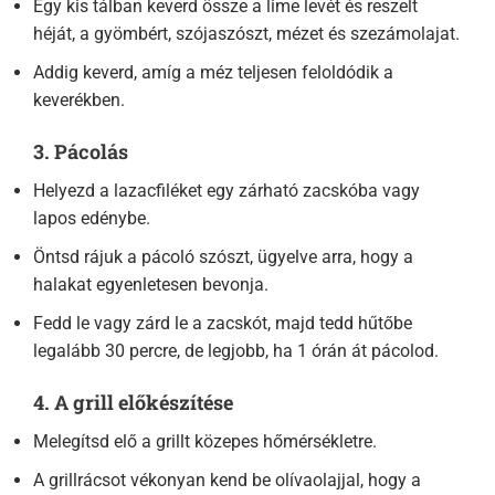
Egy kis tálban keverd össze a lime levét és reszelt
héját, a gyömbért, szójaszószt, mézet és szezámolajat.
Addig keverd, amíg a méz teljesen feloldódik a
keverékben.
3. Pácolás
Helyezd a lazacfiléket egy zárható zacskóba vagy
lapos edénybe.
Öntsd rájuk a pácoló szószt, ügyelve arra, hogy a
halakat egyenletesen bevonja.
Fedd le vagy zárd le a zacskót, majd tedd hűtőbe
legalább 30 percre, de legjobb, ha 1 órán át pácolod.
4. A grill előkészítése
Melegítsd elő a grillt közepes hőmérsékletre.
A grillrácsot vékonyan kend be olívaolajjal, hogy a