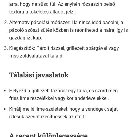
arra, hogy ne süsd túl. Az enyhén rózsaszín belső
textúra a tökéletes állagot jelzi.
Alternatív pácolási módszer: Ha nincs időd pácolni, a
pácoló szószt sütés közben is ráöntheted a halra, így is
gazdag ízt kap.
Kiegészítők: Párolt rizzsel, grillezett spárgával vagy
friss zöldsalátával tálald.
Tálalási javaslatok
Helyezd a grillezett lazacot egy tálra, és szórd meg
friss lime reszelékkel vagy korianderlevelekkel.
Kínálj mellé lime-szeleteket, hogy a vendégek saját
ízlésük szerint ízesíthessék az ételt.
A recept különlegessége