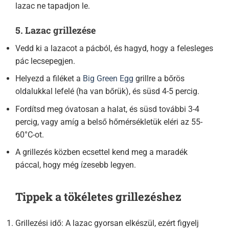
lazac ne tapadjon le.
5. Lazac grillezése
Vedd ki a lazacot a pácból, és hagyd, hogy a felesleges
pác lecsepegjen.
Helyezd a filéket a
Big Green Egg
grillre a bőrös
oldalukkal lefelé (ha van bőrük), és süsd 4-5 percig.
Fordítsd meg óvatosan a halat, és süsd további 3-4
percig, vagy amíg a belső hőmérsékletük eléri az 55-
60°C-ot.
A grillezés közben ecsettel kend meg a maradék
páccal, hogy még ízesebb legyen.
Tippek a tökéletes grillezéshez
Grillezési idő: A lazac gyorsan elkészül, ezért figyelj