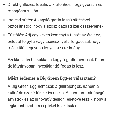
Direkt grillezés: Ideális a krutonhoz, hogy gyorsan és
ropogósra süljön.
Indirekt sütés: A kagyló gratin lassú sütésével
biztosíthatod, hogy a szósz gazdag ízei összeérjenek.
Füstölés: Adj egy kevés keményfa füstöt az ételhez,
például tölgyfa vagy cseresznyefa forgáccsal, hogy
még különlegesebb legyen az eredmény.
Ezekkel a technikákkal a kagyló gratin nemcsak finom,
de látványosan ínycsiklandó fogás is lesz.
Miért érdemes a Big Green Egg-et választani?
A Big Green Egg nemcsak a grillrajongók, hanem a
kulináris szakértők kedvence is. A prémium minőségű
anyagok és az innovatív design lehetővé teszik, hogy a
legkülönbözőbb recepteket készítsük el: