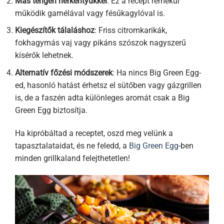
Más tengeri herkentyűkkel
: Ez a recept remekül
működik garnélával vagy fésűkagylóval is.
Kiegészítők tálaláshoz
: Friss citromkarikák,
fokhagymás vaj vagy pikáns szószok nagyszerű
kísérők lehetnek.
Alternatív főzési módszerek
: Ha nincs Big Green Egg-
ed, hasonló hatást érhetsz el sütőben vagy gázgrillen
is, de a faszén adta különleges aromát csak a Big
Green Egg biztosítja.
Ha kipróbáltad a receptet, oszd meg velünk a
tapasztalataidat, és ne feledd, a
Big Green Egg
-ben
minden grillkaland felejthetetlen!