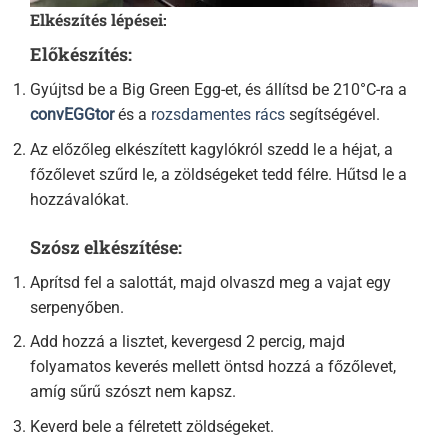
Elkészítés lépései:
Előkészítés:
Gyújtsd be a Big Green Egg-et, és állítsd be 210°C-ra a
convEGGtor
és a
rozsdamentes rács
segítségével.
Az előzőleg elkészített kagylókról szedd le a héjat, a
főzőlevet szűrd le, a zöldségeket tedd félre. Hűtsd le a
hozzávalókat.
Szósz elkészítése:
Aprítsd fel a salottát, majd olvaszd meg a vajat egy
serpenyőben.
Add hozzá a lisztet, kevergesd 2 percig, majd
folyamatos keverés mellett öntsd hozzá a főzőlevet,
amíg sűrű szószt nem kapsz.
Keverd bele a félretett zöldségeket.