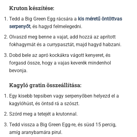
Kruton készítése:
Tedd a Big Green Egg rácsára a
kis méretű öntöttvas
serpenyőt
, és hagyd felmelegedni.
Olvaszd meg benne a vajat, add hozzá az aprított
fokhagymát és a currypasztát, majd hagyd habzani.
Dobd bele az apró kockákra vágott kenyeret, és
forgasd össze, hogy a vajas keverék mindenhol
bevonja.
Kagyló gratin összeállítása:
Egy kisebb tepsiben vagy serpenyőben helyezd el a
kagylóhúst, és öntsd rá a szószt.
Szórd meg a tetejét a krutonnal.
Tedd vissza a Big Green Egg-re, és süsd 15 percig,
amíg aranybarnára pirul.