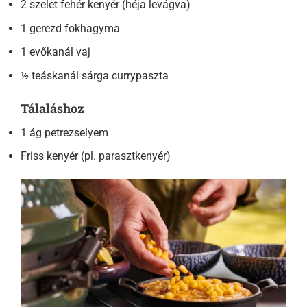
2 szelet fehér kenyér (héja levágva)
1 gerezd fokhagyma
1 evőkanál vaj
½ teáskanál sárga currypaszta
Tálaláshoz
1 ág petrezselyem
Friss kenyér (pl. parasztkenyér)