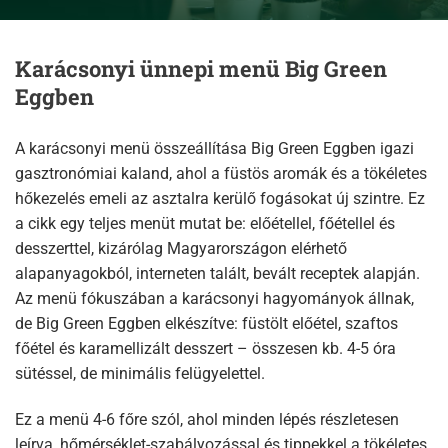
Karácsonyi ünnepi menü Big Green
Eggben
A karácsonyi menü összeállítása Big Green Eggben igazi
gasztronómiai kaland, ahol a füstös aromák és a tökéletes
hőkezelés emeli az asztalra kerülő fogásokat új szintre. Ez
a cikk egy teljes menüt mutat be: előétellel, főétellel és
desszerttel, kizárólag Magyarországon elérhető
alapanyagokból, interneten talált, bevált receptek alapján.
Az menü fókuszában a karácsonyi hagyományok állnak,
de Big Green Eggben elkészítve: füstölt előétel, szaftos
főétel és karamellizált desszert – összesen kb. 4-5 óra
sütéssel, de minimális felügyelettel.
Ez a menü 4-6 főre szól, ahol minden lépés részletesen
leírva, hőmérséklet-szabályozással és tippekkel a tökéletes