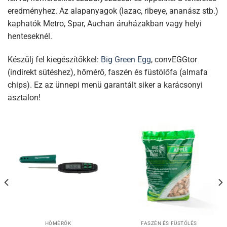
eredményhez. Az alapanyagok (lazac, ribeye, ananász stb.)
kaphatók Metro, Spar, Auchan áruházakban vagy helyi
henteseknél.
Készülj fel kiegészítőkkel:
Big Green Egg
, convEGGtor
(indirekt sütéshez), hőmérő, faszén és füstölőfa (almafa
chips). Ez az ünnepi menü garantált siker a karácsonyi
asztalon!​
HŐMÉRŐK
FASZÉN ÉS FÜSTÖLÉS