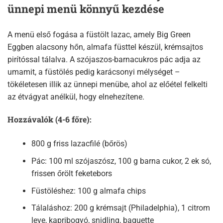
ünnepi menü könnyű kezdése
A menü első fogása a füstölt lazac, amely Big Green
Eggben alacsony hőn, almafa füsttel készül, krémsajtos
pirítóssal tálalva. A szójaszos-barnacukros pác adja az
umamit, a füstölés pedig karácsonyi mélységet –
tökéletesen illik az ünnepi menübe, ahol az előétel felkelti
az étvágyat anélkül, hogy elnehezítene.​
Hozzávalók (4-6 főre):
800 g friss lazacfilé (bőrös)
Pác: 100 ml szójaszósz, 100 g barna cukor, 2 ek só,
frissen őrölt feketebors
Füstöléshez: 100 g almafa chips
Tálaláshoz: 200 g krémsajt (Philadelphia), 1 citrom
leve, kapribogyó, snidling, baguette