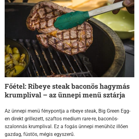
Főétel: Ribeye steak baconös hagymás
krumplival – az ünnepi menü sztárja
Az ünnepi menü fénypontja a ribeye steak, Big Green Egg-
en direkt grillezett, szaftos medium rare-re, baconös-
szalonnás krumplival. Ez a fogás ünnepi menühöz illően
gazdag, füstös, mégis egyszerű.