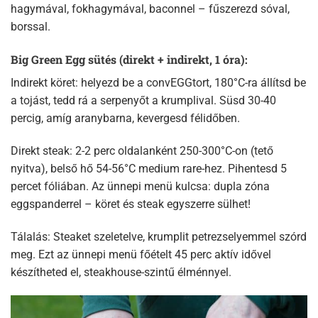
hagymával, fokhagymával, baconnel – fűszerezd sóval,
borssal.
Big Green Egg sütés (direkt + indirekt, 1 óra):
Indirekt köret: helyezd be a convEGGtort, 180°C-ra állítsd be
a tojást, tedd rá a serpenyőt a krumplival. Süsd 30-40
percig, amíg aranybarna, kevergesd félidőben.​
Direkt steak: 2-2 perc oldalanként 250-300°C-on (tető
nyitva), belső hő 54-56°C medium rare-hez. Pihentesd 5
percet fóliában. Az ünnepi menü kulcsa: dupla zóna
eggspanderrel – köret és steak egyszerre sülhet!
Tálalás: Steaket szeletelve, krumplit petrezselyemmel szórd
meg. Ezt az ünnepi menü főételt 45 perc aktív idővel
készítheted el, steakhouse-szintű élménnyel.​