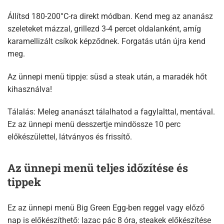
Állítsd 180-200°C-ra direkt módban. Kend meg az ananász
szeleteket mázzal, grillezd 3-4 percet oldalanként, amíg
karamellizált csíkok képződnek. Forgatás után újra kend
meg.​
Az ünnepi menü tippje: süsd a steak után, a maradék hőt
kihasználva!
Tálalás: Meleg ananászt tálalhatod a fagylalttal, mentával.
Ez az ünnepi menü desszertje mindössze 10 perc
előkészülettel, látványos és frissítő.​
Az ünnepi menü teljes időzítése és
tippek
Ez az ünnepi menü Big Green Egg-ben reggel vagy előző
nap is előkészíthető: lazac pác 8 óra, steakek előkészítése