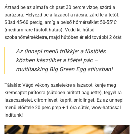
Áztasd be az almafa chipset 30 percre vízbe, szórd a
parázsra. Helyezd be a lazacot a rácsra, zárd le a tetőt.
Süsd 45-60 percig, amíg a belső hőmérséklet 50-55°C
(medium-rare füstölt hatás). Vedd ki, hűtsd
szobahőmérsékletre, majd hűtőben érleld további 2 órát.​
Az ünnepi menü trükkje: a füstölés
közben készülhet a főétel pác –
multitasking Big Green Egg stílusban!
Tálalás: Vágd vékony szeletekre a lazacot, kenje meg
krémsajtot pirítósra (sütőben pirított baguette), tegyél rá
lazacszeletet, citromlevet, kaprit, snidlinget. Ez az ünnepi
menü előétele 20 perc prep + 1 óra sütés, wow-hatással
indítunk!