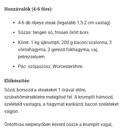
Hozzávalók (4-6 főre):
4-6 db ribeye steak (legalább 1,5-2 cm vastag)
Sózás: tengeri só, frissen őrölt bors
Köret: 1 kg újkrumpli, 200 g bacon/szalonna, 3
vöröshagyma, 2 gerezd fokhagyma, vaj,
petrezselyem
Pác: szójaszósz, Worcestershire
Előkészítés:
Sózd, borsozd a steakeket 1 órával előre,
szobahőmérsékletre melegítsd fel. A krumplit hámozd,
szeleteld vastagra, a hagymát karikázd, bacon szeleteket
vágjon.​
Öntöttvas serpenyőben keverd össze a krumplit vajjal,