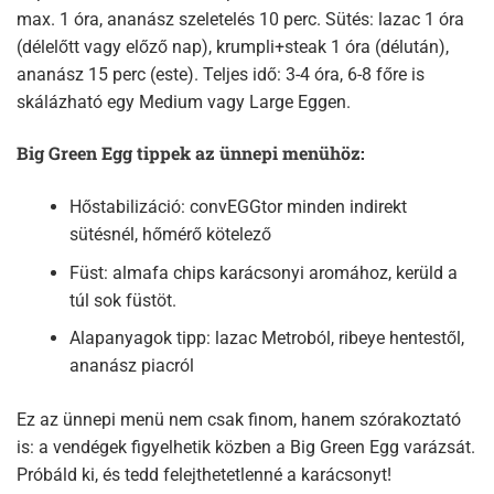
max. 1 óra, ananász szeletelés 10 perc. Sütés: lazac 1 óra
(délelőtt vagy előző nap), krumpli+steak 1 óra (délután),
ananász 15 perc (este). Teljes idő: 3-4 óra, 6-8 főre is
skálázható egy Medium vagy Large Eggen.​
Big Green Egg tippek az ünnepi menühöz:
Hőstabilizáció: convEGGtor minden indirekt
sütésnél, hőmérő kötelező
Füst: almafa chips karácsonyi aromához, kerüld a
túl sok füstöt.
Alapanyagok tipp: lazac Metroból, ribeye hentestől,
ananász piacról
Ez az ünnepi menü nem csak finom, hanem szórakoztató
is: a vendégek figyelhetik közben a Big Green Egg varázsát.
Próbáld ki, és tedd felejthetetlenné a karácsonyt!