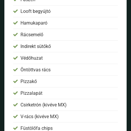
Looft begyújtó
Hamukaparó
Rácsemelő
Indirekt sütőkő
Védőhuzat
Öntöttvas rács
Pizzakő
Pizzalapát
Csirketrón (kivéve MX)
V-rács (kivéve MX)
Füstölőfa chips