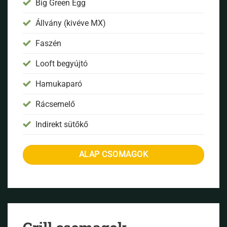
Big Green Egg
Állvány (kivéve MX)
Faszén
Looft begyújtó
Hamukaparó
Rácsemelő
Indirekt sütőkő
ALAP CSOMAGOK