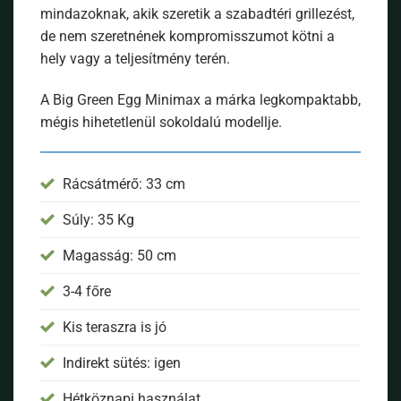
mindazoknak, akik szeretik a szabadtéri grillezést,
de nem szeretnének kompromisszumot kötni a
hely vagy a teljesítmény terén.
A Big Green Egg Minimax a márka legkompaktabb,
mégis hihetetlenül sokoldalú modellje.
Rácsátmérő: 33 cm
Súly: 35 Kg
Magasság: 50 cm
3-4 főre
Kis teraszra is jó
Indirekt sütés: igen
Hétköznapi használat