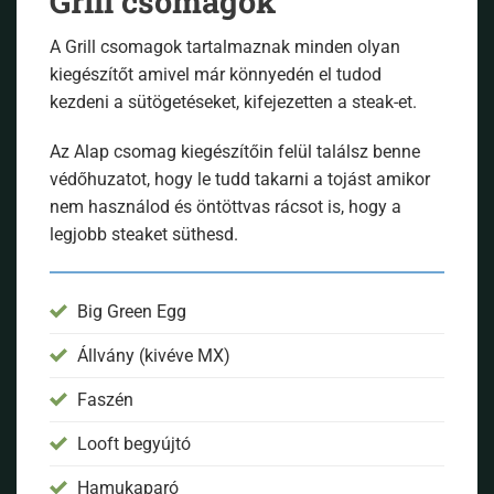
Grill csomagok
A Grill csomagok tartalmaznak minden olyan
kiegészítőt amivel már könnyedén el tudod
kezdeni a sütögetéseket, kifejezetten a steak-et.
Az Alap csomag kiegészítőin felül találsz benne
védőhuzatot, hogy le tudd takarni a tojást amikor
nem használod és öntöttvas rácsot is, hogy a
legjobb steaket süthesd.
Big Green Egg
Állvány (kivéve MX)
Faszén
Looft begyújtó
Hamukaparó