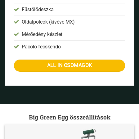
Füstölődeszka
Oldalpolcok (kivéve MX)
Mérőedény készlet
Pácoló fecskendő
ALL IN CSOMAGOK
Big Green Egg összeállítások