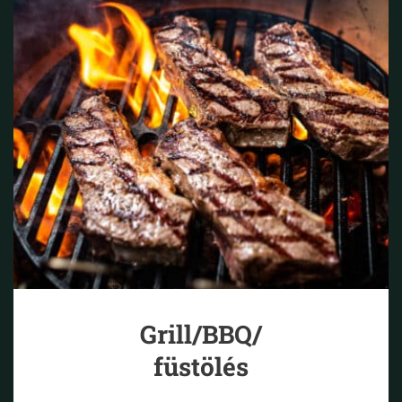
Grill/BBQ/
füstölés