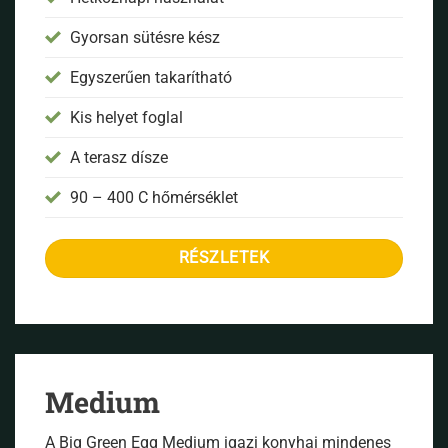
Gyorsan sütésre kész
Egyszerűen takarítható
Kis helyet foglal
A terasz dísze
90 – 400 C hőmérséklet
RÉSZLETEK
Medium
A Big Green Egg Medium igazi konyhai mindenes