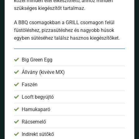
közel minden étel elkészíthető, ahhoz minden
szükséges kiegészítőt tartalmaz.
A BBQ csomagokban a GRILL csomagon felül
füstöléshez, pizzasütéshez és nagyobb húsok
egyben sütéséhez találsz hasznos kiegészítőket.
Big Green Egg
Állvány (kivéve MX)
Faszén
Looft begyújtó
Hamukaparó
Rácsemelő
Indirekt sütőkő