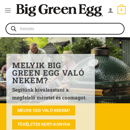
Skip
0
to
content
Products
search
MELYIK BIG
GREEN EGG VALÓ
NEKEM?
Segítünk kiválasztani a
megfelelő méretet és csomagot.
MELYIK EGG VALÓ NEKEM?
TÖKÉLETES KERTI KONYHA