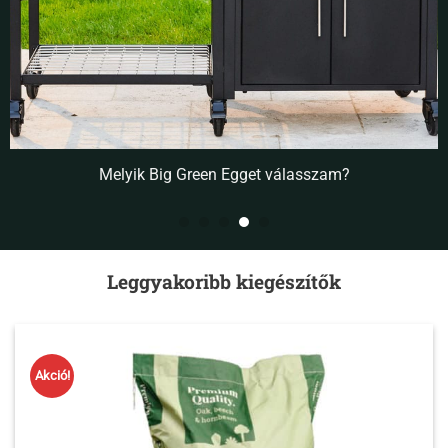
Melyik Big Green Egget válasszam?
Leggyakoribb kiegészítők
Akció!