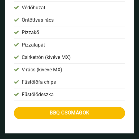
Védőhuzat
Öntöttvas rács
Pizzakő
Pizzalapát
Csirketrón (kivéve MX)
V-rács (kivéve MX)
Füstölőfa chips
Füstölődeszka
BBQ CSOMAGOK