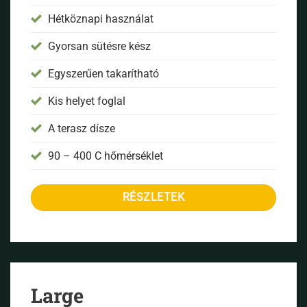
Hétköznapi használat
Gyorsan sütésre kész
Egyszerűen takarítható
Kis helyet foglal
A terasz dísze
90 – 400 C hőmérséklet
RÉSZLETEK
Large