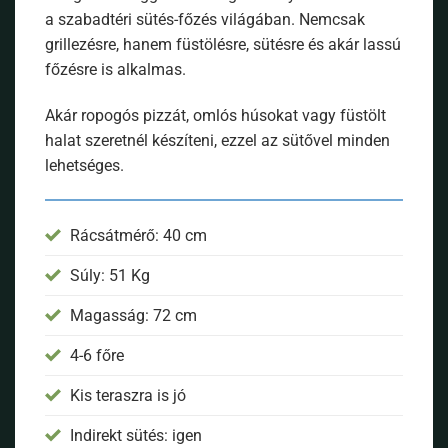
a szabadtéri sütés-főzés világában. Nemcsak
grillezésre, hanem füstölésre, sütésre és akár lassú
főzésre is alkalmas.
Akár ropogós pizzát, omlós húsokat vagy füstölt
halat szeretnél készíteni, ezzel az sütővel minden
lehetséges.
Rácsátmérő: 40 cm
Súly: 51 Kg
Magasság: 72 cm
4-6 főre
Kis teraszra is jó
Indirekt sütés: igen