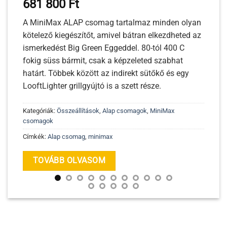
681 800
Ft
A MiniMax A
LAP
csomag tartalmaz minden olyan
kötelező kiegészítőt, amivel bátran elkezdheted az
ismerkedést Big Green Eggeddel. 80-tól 400 C
fokig süss bármit, csak a képzeleted szabhat
határt. Többek között az indirekt sütőkő és egy
LooftLighter grillgyújtó is a szett része.
Kategóriák:
Összeállítások
,
Alap csomagok
,
MiniMax
csomagok
Címkék:
Alap csomag
,
minimax
TOVÁBB OLVASOM