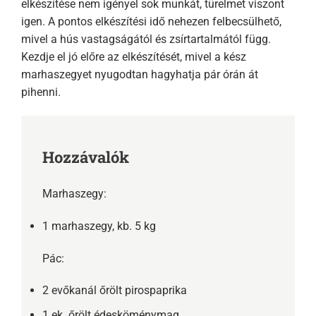
elkészítése nem igényel sok munkát, türelmet viszont
igen. A pontos elkészítési idő nehezen felbecsülhető,
mivel a hús vastagságától és zsírtartalmától függ.
Kezdje el jó előre az elkészítését, mivel a kész
marhaszegyet nyugodtan hagyhatja pár órán át
pihenni.
Hozzávalók
Marhaszegy:
1 marhaszegy, kb. 5 kg
Pác:
2 evőkanál őrölt pirospaprika
1 ek. őrölt édesköménymag