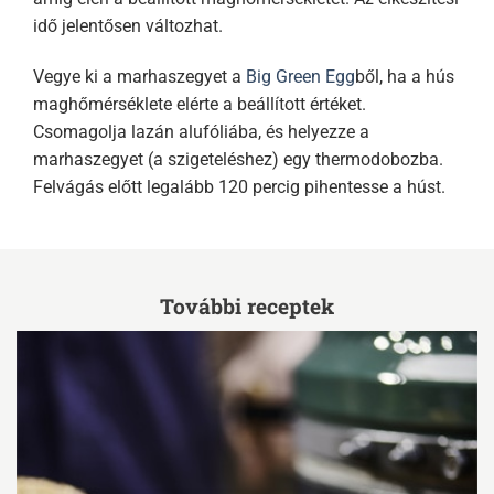
idő jelentősen változhat.
Vegye ki a marhaszegyet a
Big Green Egg
ből, ha a hús
maghőmérséklete elérte a beállított értéket.
Csomagolja lazán alufóliába, és helyezze a
marhaszegyet (a szigeteléshez) egy thermodobozba.
Felvágás előtt legalább 120 percig pihentesse a húst.
További receptek