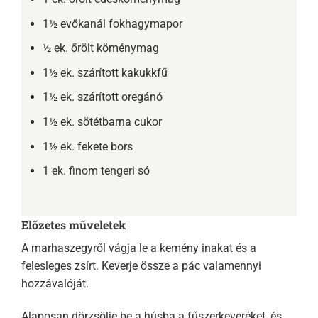
1½ evőkanál fokhagymapor
½ ek. őrölt köménymag
1½ ek. szárított kakukkfű
1½ ek. szárított oregánó
1½ ek. sötétbarna cukor
1½ ek. fekete bors
1 ek. finom tengeri só
Előzetes műveletek
A marhaszegyről vágja le a kemény inakat és a
felesleges zsírt. Keverje össze a pác valamennyi
hozzávalóját.
Alaposan dörzsölje be a húsba a fűszerkeveréket, és