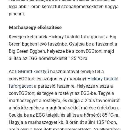
legalább 1 órán keresztül szobahőmérsékleten hagyja
pihenni.
Marhaszegy elkészítése
Keverjen két marék Hickory füstölő faforgácsot a Big
Green Eggben lévő faszénbe. Gyújtsa be a faszenet a
Big Green Eggben, helyezze be a convEGGtort, majd
állítsa az EGG hőmérsékletét 125 °C-ra.
Az
EGGmitt kesztyű
használatával emelje fel a
convEGGtort, és szórjon egy maroknyi
Hickory füstölő
faforgácsot
a parázsló faszénre. Helyezze vissza a
convEGGtort, és tegye a rostélyt az EGG-be. Tegye a
marhaszegyet a rostélyra, és dugja a 2 tűs távhőmérőt
a hús közepébe a maghőmérséklet mérése érdekében.
Csukja be az EGG tetejét, és állítsa a hőmérőt 85 °C-ra.
Hagyja a marhaszegyet kb. 8 órán át sülni 135 °C-on,
amíg eléri a beállított maghőmérsékletet. Az elkészítési